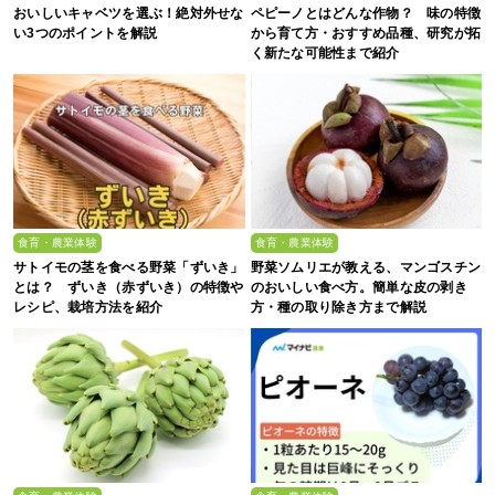
おいしいキャベツを選ぶ！絶対外せな
ペピーノとはどんな作物？ 味の特徴
い3つのポイントを解説
から育て方・おすすめ品種、研究が拓
く新たな可能性まで紹介
食育・農業体験
食育・農業体験
サトイモの茎を食べる野菜「ずいき」
野菜ソムリエが教える、マンゴスチン
とは？ ずいき（赤ずいき）の特徴や
のおいしい食べ方。簡単な皮の剥き
レシピ、栽培方法を紹介
方・種の取り除き方まで解説