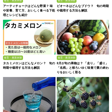
食育・農業体験
食育・農業体験
アーティチョークはどんな野菜？ 味
ピオーネはどんなブドウ？ 旬の時期
や栄養、育て方、おいしく食べる下処
や栽培する方法も解説
理とレシピも紹介
食育・農業体験
食育・農業体験
タカミメロンはどんなメロン？ 旬の
8月が旬の果物は？ 「走り」「盛り」
時期や栽培する方法も解説
「名残」と移ろいゆく味覚で夏の終わ
りをおいしく彩る