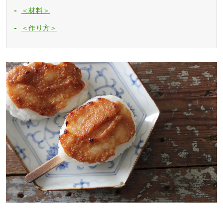
＜材料＞
＜作り方＞