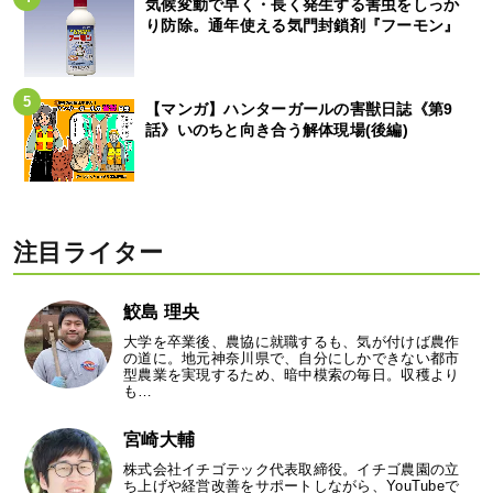
気候変動で早く・長く発生する害虫をしっか
り防除。通年使える気門封鎖剤『フーモン』
【マンガ】ハンターガールの害獣日誌《第9
話》いのちと向き合う解体現場(後編)
注目ライター
鮫島 理央
大学を卒業後、農協に就職するも、気が付けば農作
の道に。地元神奈川県で、自分にしかできない都市
型農業を実現するため、暗中模索の毎日。収穫より
も…
宮崎大輔
株式会社イチゴテック代表取締役。イチゴ農園の立
ち上げや経営改善をサポートしながら、YouTubeで