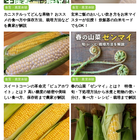
食育・農業体験
食育・農業体験
カニステルってどんな果物？ おスス
玄米ご飯のおいしい炊き方をお米マイ
メの食べ方や保存方法、栽培方法など
スターが伝授！ 炊飯器の白米モード
を農家が解説
でもOK！
食育・農業体験
食育・農業体験
スイートコーンの革命児「ピュアホワ
春の山菜「ゼンマイ」とは？ 特徴・
イト」とは？ 高い糖度の秘密や美味
旬・下処理方法から水煮と乾物の使い
しい食べ方、保存術まで農家が解説
分け、食べ方・レシピ・栽培まで解説