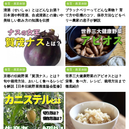
食育・農業体験
食育・農業体験
清酒（せいしゅ）とはどんなお酒？
ブラックベリーってどんな果物？ 育
日本酒や料理酒、合成清酒との違いや
て方や収穫のコツ、保存方法などをベ
美味しい飲み方の知識を伝授
リー農家の息子が解説
食育・農業体験
食育・農業体験
京都の伝統野菜「賀茂ナス」とは？
世界三大健康野菜のアピオスとは？
旬や栽培方法、おいしく食べるレシピ
栄養、食べ方、レシピ、栽培方法まで
を解説【日本伝統野菜推進協会監修】
徹底紹介