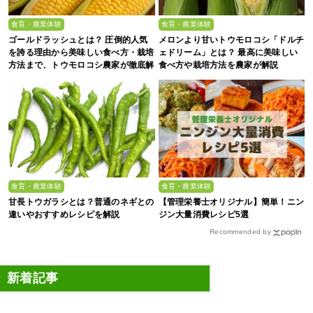
食育・農業体験
食育・農業体験
ゴールドラッシュとは？ 圧倒的人気
メロンより甘いトウモロコシ「ドルチ
を誇る理由から美味しい食べ方・栽培
ェドリーム」とは？ 最高に美味しい
方法まで、トウモロコシ農家が徹底解
食べ方や栽培方法を農家が解説
説
食育・農業体験
食育・農業体験
甘長トウガラシとは？普通のネギとの
【管理栄養士オリジナル】簡単！ニン
違いやおすすめレシピを解説
ジン大量消費レシピ5選
Recommended by
新着記事