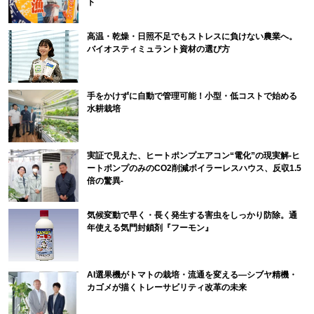
ト
高温・乾燥・日照不足でもストレスに負けない農業へ。
バイオスティミュラント資材の選び方
手をかけずに自動で管理可能！小型・低コストで始める
水耕栽培
実証で見えた、ヒートポンプエアコン“電化”の現実解-ヒ
ートポンプのみのCO2削減ボイラーレスハウス、反収1.5
倍の驚異-
気候変動で早く・長く発生する害虫をしっかり防除。通
年使える気門封鎖剤『フーモン』
AI選果機がトマトの栽培・流通を変える―シブヤ精機・
カゴメが描くトレーサビリティ改革の未来