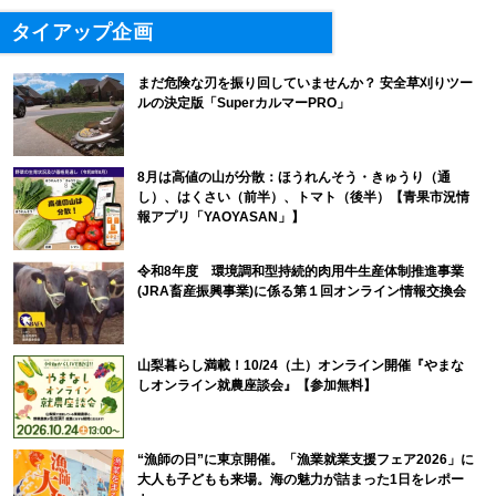
タイアップ企画
まだ危険な刃を振り回していませんか？ 安全草刈りツー
ルの決定版「SuperカルマーPRO」
8月は高値の山が分散：ほうれんそう・きゅうり（通
し）、はくさい（前半）、トマト（後半）【青果市況情
報アプリ「YAOYASAN」】
令和8年度 環境調和型持続的肉用牛生産体制推進事業
(JRA畜産振興事業)に係る第１回オンライン情報交換会
山梨暮らし満載！10/24（土）オンライン開催『やまな
しオンライン就農座談会』【参加無料】
“漁師の日”に東京開催。「漁業就業支援フェア2026」に
大人も子どもも来場。海の魅力が詰まった1日をレポー