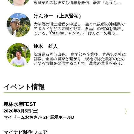
家庭菜園のお役立ち情報を発信。著書『おうち…
けんゆー （上原賢祐）
大学院の博士過程を中退し、生まれ故郷の沖縄県で
アボカドなどの果樹や野菜、多品目の植物を栽培し
ている。Youtubeチャンネル「けんゆーの農ラ…
鈴木 雄人
茨城県石岡市出身。 農学部を卒業後、青果卸会社に
就職。全国の農家と繋がり、現地で得た農家のため
となる情報を発信することで、農業の業界を盛り…
イベント情報
農林水産FEST
2026年9月5日(土)
マイドームおおさか 2F 展示ホールD
マイナビ移住フェア