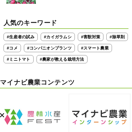
人気のキーワード
#生産者の試み
#カイガラムシ
#害獣対策
#除草剤
#コメ
#コンパニオンプランツ
#スマート農業
#ミニトマト
#農家が教える栽培方法
マイナビ農業コンテンツ