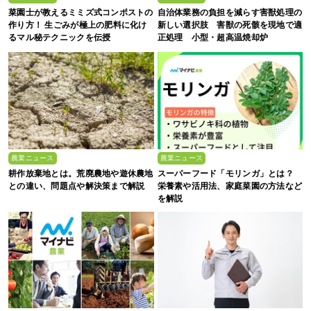
菜園士が教えるミミズ式コンポストの
自治体業務の負担を減らす害獣処理の
作り方！ 生ごみが極上の肥料に化け
新しい選択肢 害獣の死骸を現地で適
るマル秘テクニックを伝授
正処理 小型・超高温焼却炉
『ACE0.5型』
農業ニュース
農業ニュース
耕作放棄地とは。荒廃農地や遊休農地
スーパーフード「モリンガ」とは？
との違い、問題点や解決策まで解説
栄養素や活用法、家庭菜園の方法など
を解説