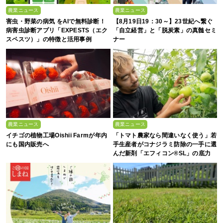
農業ニュース
農業ニュース
害虫・野菜の病気 をAIで無料診断！
【8月19日19：30～】23世紀へ繋ぐ
病害虫診断アプリ「EXPESTS（エク
「自立経営」と「脱炭素」の真髄セミ
スペスツ）」の特徴と活用事例
ナー
農業ニュース
農業ニュース
イチゴの植物工場Oishii Farmが年内
「トマト農家なら間違いなく使う」若
にも国内販売へ
手生産者がコナジラミ防除の一手に選
んだ新剤「エフィコン®SL」の底力