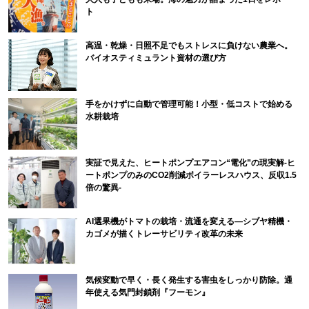
ト
高温・乾燥・日照不足でもストレスに負けない農業へ。
バイオスティミュラント資材の選び方
手をかけずに自動で管理可能！小型・低コストで始める
水耕栽培
実証で見えた、ヒートポンプエアコン“電化”の現実解-ヒ
ートポンプのみのCO2削減ボイラーレスハウス、反収1.5
倍の驚異-
AI選果機がトマトの栽培・流通を変える―シブヤ精機・
カゴメが描くトレーサビリティ改革の未来
気候変動で早く・長く発生する害虫をしっかり防除。通
年使える気門封鎖剤『フーモン』