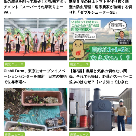
畑の雑草を削って粉砕！刈払機アタッ
糖度 8 度の極上トマトを守り抜く鉄
チメント「スーパーうね草取りまー
壁の防虫管理！理系農家が信頼する切
VA」
り札「ダブルシューターSE」
農業ニュース
農業ニュース
Oishii Farm、東京にオープンイノベ
【第2話】農業と気象の切れない関
ーションセンターを開所 日本の技術
係。それでも毎日、野菜がスーパーに
で世界市場へ
並ぶのはなぜ？【いま知っておきた
い、これからの”食”の話】
農業ニュース
農業ニュース