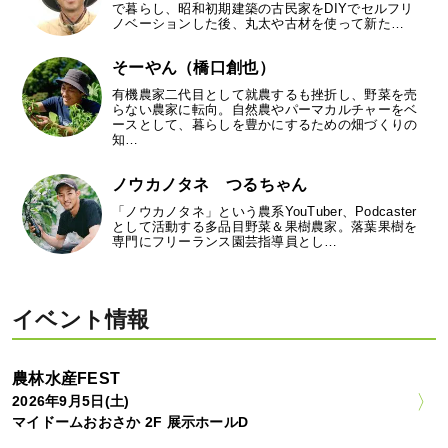
で暮らし、昭和初期建築の古民家をDIYでセルフリ
ノベーションした後、丸太や古材を使って新た…
そーやん（橋口創也）
有機農家二代目として就農するも挫折し、野菜を売
らない農家に転向。自然農やパーマカルチャーをベ
ースとして、暮らしを豊かにするための畑づくりの
知…
ノウカノタネ つるちゃん
「ノウカノタネ」という農系YouTuber、Podcaster
として活動する多品目野菜＆果樹農家。落葉果樹を
専門にフリーランス園芸指導員とし…
イベント情報
農林水産FEST
2026年9月5日(土)
マイドームおおさか 2F 展示ホールD