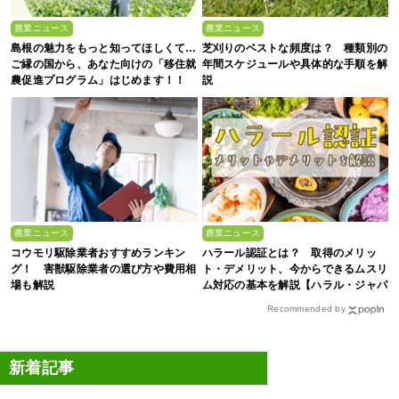
農業ニュース
農業ニュース
島根の魅力をもっと知ってほしくて…
芝刈りのベストな頻度は？ 種類別の
ご縁の国から、あなた向けの「移住就
年間スケジュールや具体的な手順を解
農促進プログラム」はじめます！！
説
農業ニュース
農業ニュース
コウモリ駆除業者おすすめランキン
ハラール認証とは？ 取得のメリッ
グ！ 害獣駆除業者の選び方や費用相
ト・デメリット、今からできるムスリ
場も解説
ム対応の基本を解説【ハラル・ジャパ
ン協会監修】
Recommended by
新着記事