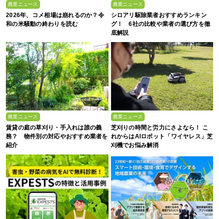
農業ニュース
農業ニュース
2026年、コメ相場は崩れるのか？令
シロアリ駆除業者おすすめランキン
和の米騒動の終わりを読む
グ！ 6社の比較や業者の選び方を徹
底解説
農業ニュース
農業ニュース
賃貸の庭の草刈り・手入れは誰の義
芝刈りの時間と労力にさよなら！ こ
務？ 物件別の対応やおすすめ業者を
れからはAIロボット「ワイヤレス」芝
紹介
刈機でお悩み解消