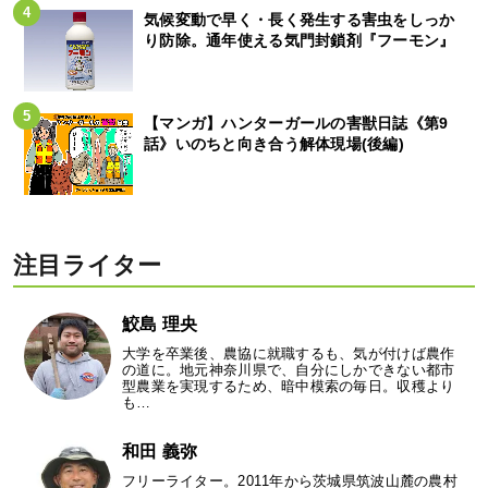
気候変動で早く・長く発生する害虫をしっか
り防除。通年使える気門封鎖剤『フーモン』
【マンガ】ハンターガールの害獣日誌《第9
話》いのちと向き合う解体現場(後編)
注目ライター
鮫島 理央
大学を卒業後、農協に就職するも、気が付けば農作
の道に。地元神奈川県で、自分にしかできない都市
型農業を実現するため、暗中模索の毎日。収穫より
も…
和田 義弥
フリーライター。2011年から茨城県筑波山麓の農村