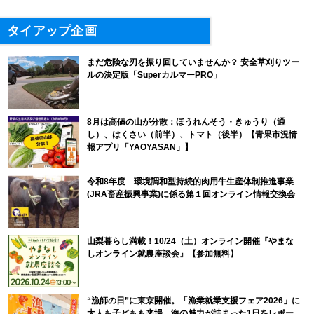
タイアップ企画
まだ危険な刃を振り回していませんか？ 安全草刈りツー
ルの決定版「SuperカルマーPRO」
8月は高値の山が分散：ほうれんそう・きゅうり（通
し）、はくさい（前半）、トマト（後半）【青果市況情
報アプリ「YAOYASAN」】
令和8年度 環境調和型持続的肉用牛生産体制推進事業
(JRA畜産振興事業)に係る第１回オンライン情報交換会
山梨暮らし満載！10/24（土）オンライン開催『やまな
しオンライン就農座談会』【参加無料】
“漁師の日”に東京開催。「漁業就業支援フェア2026」に
大人も子どもも来場。海の魅力が詰まった1日をレポー