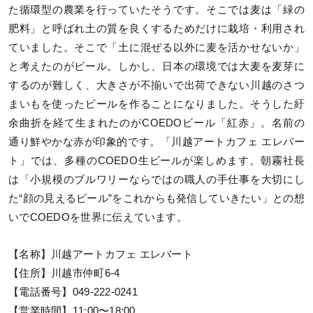
た循環型の農業を行っていたそうです。そこでは麦は「緑の
肥料」と呼ばれ土の質を良くするためだけに栽培・利用され
ていました。そこで「土に混ぜる以外に麦を活かせないか」
と考えたのがビール。しかし、日本の環境では大麦を麦芽に
するのが難しく、大きさが不揃いで出荷できない川越のさつ
まいもを使ったビールを作ることになりました。そうした紆
余曲折を経て生まれたのがCOEDOビール「紅赤」。名前の
通り鮮やかな赤が印象的です。「川越アートカフェ エレバー
ト」では、多種のCOEDO生ビールが楽しめます。朝霧社長
は「小規模のブルワリーならではの職人の手仕事を大切にし
た“顔の見えるビール”をこれからも発信していきたい」との想
いでCOEDOを世界に伝えています。
【名称】川越アートカフェ エレバート
【住所】川越市仲町6-4
【電話番号】049-222-0241
【営業時間】11:00〜18:00