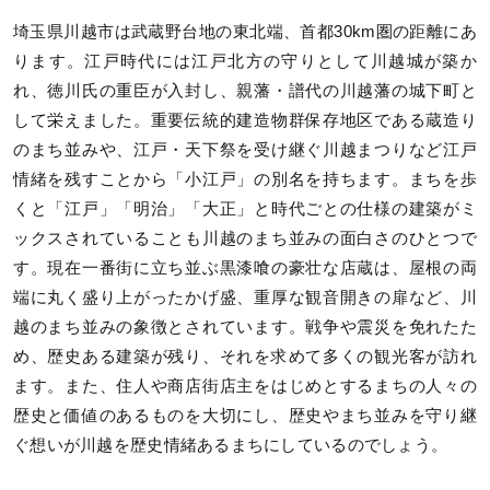
埼玉県川越市は武蔵野台地の東北端、首都30km圏の距離にあ
ります。江戸時代には江戸北方の守りとして川越城が築か
れ、徳川氏の重臣が入封し、親藩・譜代の川越藩の城下町と
して栄えました。重要伝統的建造物群保存地区である蔵造り
のまち並みや、江戸・天下祭を受け継ぐ川越まつりなど江戸
情緒を残すことから「小江戸」の別名を持ちます。まちを歩
くと「江戸」「明治」「大正」と時代ごとの仕様の建築がミ
ックスされていることも川越のまち並みの面白さのひとつで
す。現在一番街に立ち並ぶ黒漆喰の豪壮な店蔵は、屋根の両
端に丸く盛り上がったかげ盛、重厚な観音開きの扉など、川
越のまち並みの象徴とされています。戦争や震災を免れたた
め、歴史ある建築が残り、それを求めて多くの観光客が訪れ
ます。また、住人や商店街店主をはじめとするまちの人々の
歴史と価値のあるものを大切にし、歴史やまち並みを守り継
ぐ想いが川越を歴史情緒あるまちにしているのでしょう。