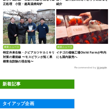
正処理 小型・超高温焼却炉
紹介
『ACE0.5型』
農業ニュース
農業ニュース
特定外来生物・クビアカツヤカミキリ
イチゴの植物工場Oishii Farmが年内
対策の最前線 〜モスピランが拓く果
にも国内販売へ
樹害虫防除の現在地〜
Recommended by
新着記事
タイアップ企画