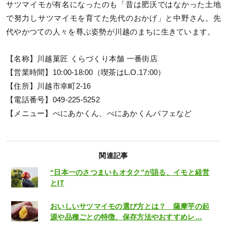
サツマイモが有名になったのも「昔は肥沃ではなかった土地
で努力しサツマイモを育てた先代のおかげ」と中野さん。先
代やかつての人々を尊ぶ姿勢が川越のまちに生きています。
【名称】川越菓匠 くらづくり本舗 一番街店
【営業時間】10:00-18:00（喫茶はL.O.17:00）
【住所】川越市幸町2-16
【電話番号】049-225-5252
【メニュー】べにあかくん、べにあかくんパフェなど
関連記事
“日本一のさつまいもオタク”が語る、イモと経営
とIT
おいしいサツマイモの選び方とは？ 薩摩芋の起
源や品種ごとの特徴、保存方法やおすすめレ…