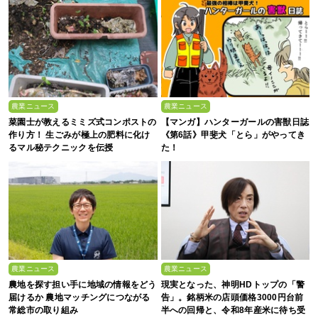
農業ニュース
農業ニュース
菜園士が教えるミミズ式コンポストの
【マンガ】ハンターガールの害獣日誌
作り方！ 生ごみが極上の肥料に化け
《第6話》甲斐犬「とら」がやってき
るマル秘テクニックを伝授
た！
農業ニュース
農業ニュース
農地を探す担い手に地域の情報をどう
現実となった、神明HDトップの「警
届けるか 農地マッチングにつながる
告」。銘柄米の店頭価格3000円台前
常総市の取り組み
半への回帰と、令和8年産米に待ち受