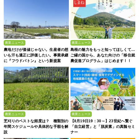
農業ニュース
農業ニュース
農地だけが価値じゃない。生産者の想
島根の魅力をもっと知ってほしくて…
いも汗も適正に評価したい。事業承継
ご縁の国から、あなた向けの「移住就
に『フウドバトン』という新提案
農促進プログラム」はじめます！！
農業ニュース
農業ニュース
芝刈りのベストな頻度は？ 種類別の
【8月19日19：30～】23世紀へ繋ぐ
年間スケジュールや具体的な手順を解
「自立経営」と「脱炭素」の真髄セミ
説
ナー