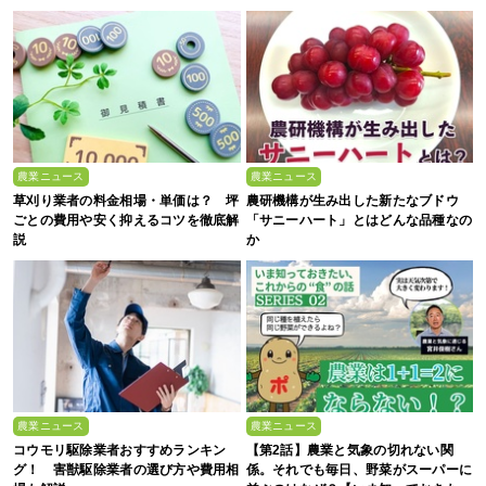
ける“大暴落”の可能性
農業ニュース
農業ニュース
草刈り業者の料金相場・単価は？ 坪
農研機構が生み出した新たなブドウ
ごとの費用や安く抑えるコツを徹底解
「サニーハート」とはどんな品種なの
説
か
農業ニュース
農業ニュース
コウモリ駆除業者おすすめランキン
【第2話】農業と気象の切れない関
グ！ 害獣駆除業者の選び方や費用相
係。それでも毎日、野菜がスーパーに