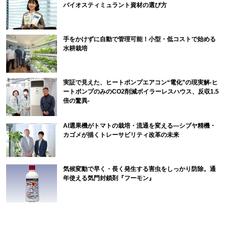
バイオスティミュラント資材の選び方
手をかけずに自動で管理可能！小型・低コストで始める
水耕栽培
実証で見えた、ヒートポンプエアコン“電化”の現実解-ヒ
ートポンプのみのCO2削減ボイラーレスハウス、反収1.5
倍の驚異-
AI選果機がトマトの栽培・流通を変える―シブヤ精機・
カゴメが描くトレーサビリティ改革の未来
気候変動で早く・長く発生する害虫をしっかり防除。通
年使える気門封鎖剤『フーモン』