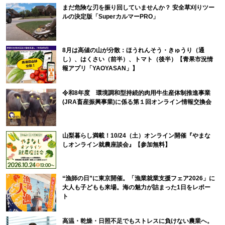
まだ危険な刃を振り回していませんか？ 安全草刈りツー
ルの決定版「SuperカルマーPRO」
8月は高値の山が分散：ほうれんそう・きゅうり（通
し）、はくさい（前半）、トマト（後半）【青果市況情
報アプリ「YAOYASAN」】
令和8年度 環境調和型持続的肉用牛生産体制推進事業
(JRA畜産振興事業)に係る第１回オンライン情報交換会
山梨暮らし満載！10/24（土）オンライン開催『やまな
しオンライン就農座談会』【参加無料】
“漁師の日”に東京開催。「漁業就業支援フェア2026」に
大人も子どもも来場。海の魅力が詰まった1日をレポー
ト
高温・乾燥・日照不足でもストレスに負けない農業へ。