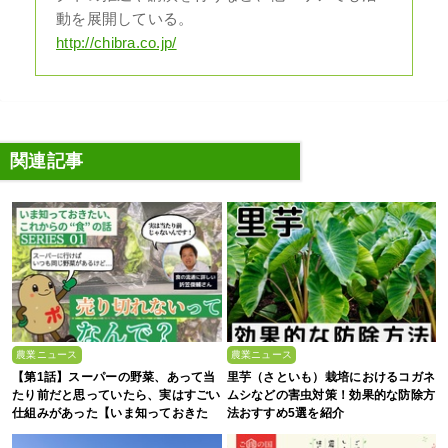
動を展開している。
http://chibra.co.jp/
関連記事
農業ニュース
農業ニュース
【第1話】スーパーの野菜、あって当
里芋（さといも）栽培におけるコガネ
たり前だと思っていたら、実はすごい
ムシなどの害虫対策！効果的な防除方
仕組みがあった【いま知っておきた
法おすすめ5選を紹介
い、これからの”食”の話】