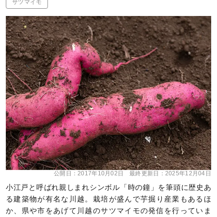
サツマイモ
公開日：
2017年10月02日
最終更新日：
2025年12月04日
小江戸と呼ばれ親しまれシンボル「時の鐘」を筆頭に歴史あ
る建築物が有名な川越。栽培が盛んで芋掘り産業もあるほ
か、県や市をあげて川越のサツマイモの発信を行っていま