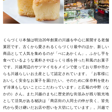
くらづくり本舗は明治20年創業の川越を中心に展開する老舗
菓匠です。古くから愛されるくらづくり最中のほか、新しい
商品として人気を集めるのが「べにあかくん」。ふかし芋を
食べているような素朴さやほっくり感を持った和風のお菓子
です。川越周辺のサツマイモをメインで使っており県や市か
らも川越らしいお土産として認定されています。「お客様に
おいしく安全なお菓子を届けたい。そのために保存料を使わ
ず冷凍もしないことにこだわっています」と広報の中野（な
かの）さん。また川越のまちに歴史的な街並みが残り観光地
として活気がある秘訣は「商店街の人同士の仲が良く、皆先
代から受け継いだお店や想いを大切にしています」。川越で