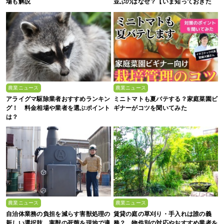
場も解説
並ぶのはなぜ？【いま知っておきた
い、これからの”食”の話】
農業ニュース
農業ニュース
アライグマ駆除業者おすすめランキン
ミニトマトも夏バテする？家庭菜園ビ
グ！ 料金相場や業者を選ぶポイント
ギナーがコツを聞いてみた
は？
農業ニュース
農業ニュース
自治体業務の負担を減らす害獣処理の
賃貸の庭の草刈り・手入れは誰の義
新しい選択肢 害獣の死骸を現地で適
務？ 物件別の対応やおすすめ業者を