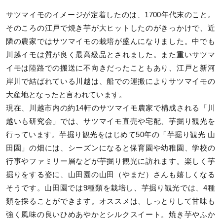
サツマイモのイメージが定着したのは、1700年代末のこと。
そのころの江戸で焼き芋が大ヒットしたのがきっかけで、近
隣の農家ではサツマイモの栽培が盛んになりました。中でも
川越イモは質が良く最高級品とされました。また重いサツマ
イモは陸路での搬送に不向きだったこともあり、江戸と新河
岸川で結ばれている川越は、船での運搬によりサツマイモの
大産地となったと言われています。
現在、川越市内の約14軒のサツマイモ農家で構成される「川
越いも研究会」では、サツマイモ直売や宅配、芋掘り観光を
行っています。芋掘り観光をはじめて50年の「芋掘り観光 山
田園」の畑には、シーズンになると保育園や幼稚園、学校の
行事やファミリー層などが芋掘り観光に訪れます。楽しく芋
掘りをする姿に、山田園の山田（やまだ）さんも嬉しくなる
そうです。山田園では9種類を栽培し、芋掘り観光では、4種
類を採ることができます。オススメは、しっとりして甘味も
強く風味の良いひめあやかとシルクスイート。焼き芋やふか