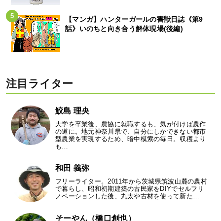
【マンガ】ハンターガールの害獣日誌《第9
話》いのちと向き合う解体現場(後編)
注目ライター
鮫島 理央
大学を卒業後、農協に就職するも、気が付けば農作
の道に。地元神奈川県で、自分にしかできない都市
型農業を実現するため、暗中模索の毎日。収穫より
も…
和田 義弥
フリーライター。2011年から茨城県筑波山麓の農村
で暮らし、昭和初期建築の古民家をDIYでセルフリ
ノベーションした後、丸太や古材を使って新た…
そーやん（橋口創也）