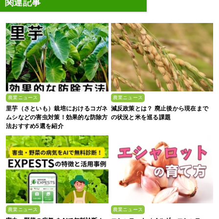
関連記事
農業ニュース
農業ニュース
里芋（さといも）栽培におけるコガネ
減反政策とは？ 廃止後から現在まで
ムシなどの害虫対策！効果的な防除方
の状況と米を巡る課題
法おすすめ5選を紹介
農業ニュース
農業ニュース