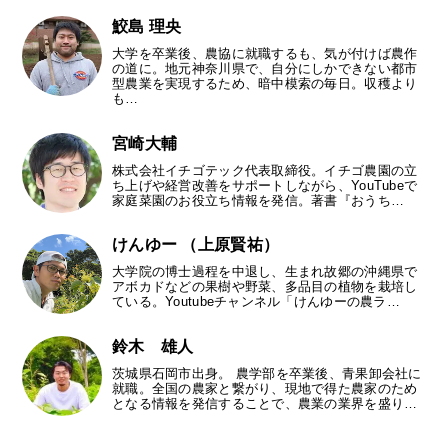
鮫島 理央
大学を卒業後、農協に就職するも、気が付けば農作
の道に。地元神奈川県で、自分にしかできない都市
型農業を実現するため、暗中模索の毎日。収穫より
も…
宮崎大輔
株式会社イチゴテック代表取締役。イチゴ農園の立
ち上げや経営改善をサポートしながら、YouTubeで
家庭菜園のお役立ち情報を発信。著書『おうち…
けんゆー （上原賢祐）
大学院の博士過程を中退し、生まれ故郷の沖縄県で
アボカドなどの果樹や野菜、多品目の植物を栽培し
ている。Youtubeチャンネル「けんゆーの農ラ…
鈴木 雄人
茨城県石岡市出身。 農学部を卒業後、青果卸会社に
就職。全国の農家と繋がり、現地で得た農家のため
となる情報を発信することで、農業の業界を盛り…