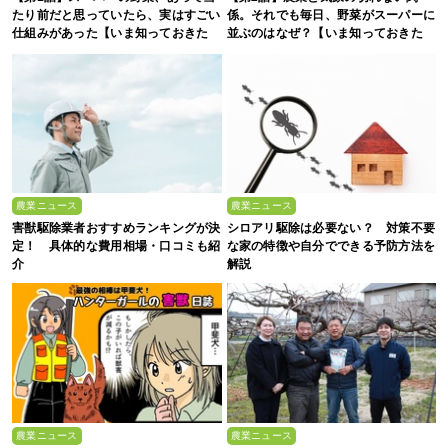
たり前だと思っていたら、実はすごい
係。それでも毎日、野菜がスーパーに
仕組みがあった【いま知っておきた
並ぶのはなぜ？【いま知っておきた
い、これからの”食”の話】
い、これからの”食”の話】
農業ニュース
農業ニュース
害獣駆除業者おすすめランキングが決
シロアリ駆除は必要ない？ 対策不要
定！ 具体的な費用相場・口コミも紹
な家の特徴や自分でできる予防方法を
介
解説
農業ニュース
農業ニュース