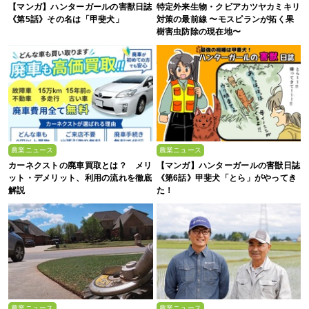
【マンガ】ハンターガールの害獣日誌
特定外来生物・クビアカツヤカミキリ
《第5話》その名は「甲斐犬」
対策の最前線 〜モスピランが拓く果
樹害虫防除の現在地〜
農業ニュース
農業ニュース
カーネクストの廃車買取とは？ メリ
【マンガ】ハンターガールの害獣日誌
ット・デメリット、利用の流れを徹底
《第6話》甲斐犬「とら」がやってき
解説
た！
農業ニュース
農業ニュース