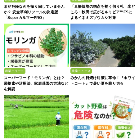
まだ危険な刃を振り回していません
「直播栽培の弱点を補う切り札」米ど
か？ 安全草刈りツールの決定版
ころ・秋田で広がるルミビア™FSに
「SuperカルマーPRO」
よるイネミズゾウムシ対策
農業ニュース
農業ニュース
スーパーフード「モリンガ」とは？
みかんの日焼け対策に革命！『ホワイ
栄養素や活用法、家庭菜園の方法など
トコート』で暑い夏を乗り切る
を解説