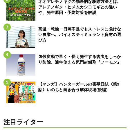
オオアレチノギクの効果的な駆除方法とは。
アレチノギク・ヒメムカシヨモギとの違い
や、発生原因・予防対策を解説
高温・乾燥・日照不足でもストレスに負けな
い農業へ。バイオスティミュラント資材の選
び方
気候変動で早く・長く発生する害虫をしっか
り防除。通年使える気門封鎖剤『フーモン』
【マンガ】ハンターガールの害獣日誌《第9
話》いのちと向き合う解体現場(後編)
注目ライター