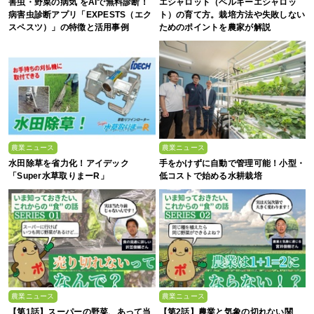
害虫・野菜の病気 をAIで無料診断！
エシャロット（ベルギーエシャロッ
病害虫診断アプリ「EXPESTS（エク
ト）の育て方。栽培方法や失敗しない
スペスツ）」の特徴と活用事例
ためのポイントを農家が解説
農業ニュース
農業ニュース
水田除草を省力化！アイデック
手をかけずに自動で管理可能！小型・
「Super水草取りまーR」
低コストで始める水耕栽培
農業ニュース
農業ニュース
【第1話】スーパーの野菜、あって当
【第2話】農業と気象の切れない関