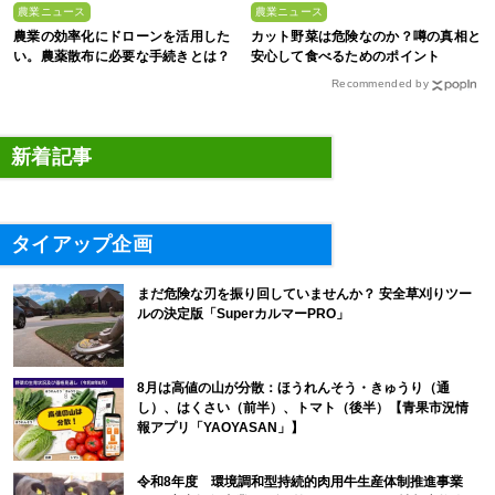
農業ニュース
農業ニュース
農業の効率化にドローンを活用した
カット野菜は危険なのか？噂の真相と
い。農薬散布に必要な手続きとは？
安心して食べるためのポイント
Recommended by
新着記事
タイアップ企画
まだ危険な刃を振り回していませんか？ 安全草刈りツー
ルの決定版「SuperカルマーPRO」
8月は高値の山が分散：ほうれんそう・きゅうり（通
し）、はくさい（前半）、トマト（後半）【青果市況情
報アプリ「YAOYASAN」】
令和8年度 環境調和型持続的肉用牛生産体制推進事業