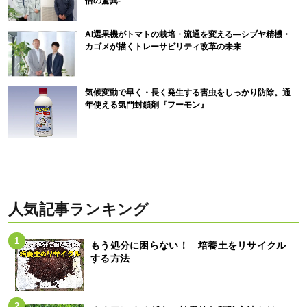
倍の驚異-
AI選果機がトマトの栽培・流通を変える―シブヤ精機・
カゴメが描くトレーサビリティ改革の未来
気候変動で早く・長く発生する害虫をしっかり防除。通
年使える気門封鎖剤『フーモン』
人気記事ランキング
もう処分に困らない！ 培養土をリサイクル
する方法