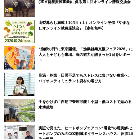
(JRA畜産振興事業)に係る第１回オンライン情報交換会
山梨暮らし満載！10/24（土）オンライン開催『やまな
しオンライン就農座談会』【参加無料】
“漁師の日”に東京開催。「漁業就業支援フェア2026」に
大人も子どもも来場。海の魅力が詰まった1日をレポー
ト
高温・乾燥・日照不足でもストレスに負けない農業へ。
バイオスティミュラント資材の選び方
手をかけずに自動で管理可能！小型・低コストで始める
水耕栽培
実証で見えた、ヒートポンプエアコン“電化”の現実解-ヒ
ートポンプのみのCO2削減ボイラーレスハウス、反収1.5