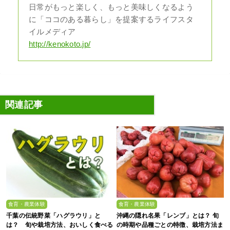
日常がもっと楽しく、もっと美味しくなるよう
に「ココのある暮らし」を提案するライフスタ
イルメディア
http://kenokoto.jp/
関連記事
食育・農業体験
食育・農業体験
千葉の伝統野菜「ハグラウリ」と
沖縄の隠れ名果「レンブ」とは？ 旬
は？ 旬や栽培方法、おいしく食べる
の時期や品種ごとの特徴、栽培方法ま