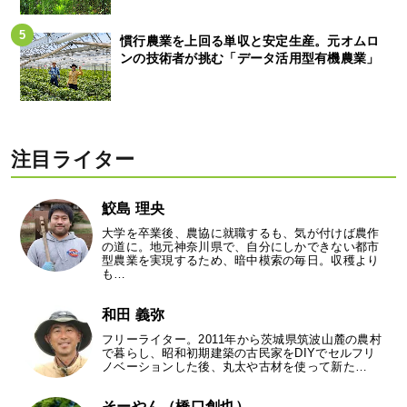
慣行農業を上回る単収と安定生産。元オムロ
ンの技術者が挑む「データ活用型有機農業」
注目ライター
鮫島 理央
大学を卒業後、農協に就職するも、気が付けば農作
の道に。地元神奈川県で、自分にしかできない都市
型農業を実現するため、暗中模索の毎日。収穫より
も…
和田 義弥
フリーライター。2011年から茨城県筑波山麓の農村
で暮らし、昭和初期建築の古民家をDIYでセルフリ
ノベーションした後、丸太や古材を使って新た…
そーやん（橋口創也）