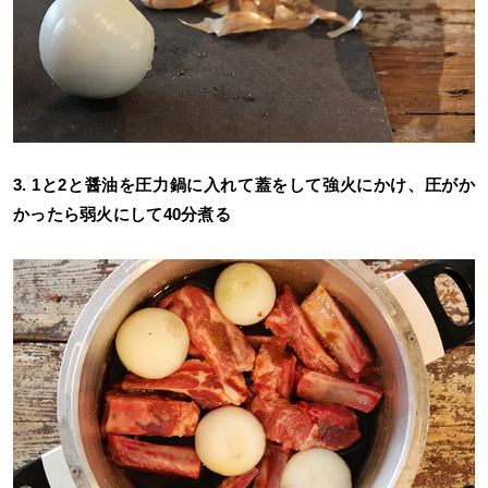
3. 1と2と醤油を圧力鍋に入れて蓋をして強火にかけ、圧がか
かったら弱火にして40分煮る