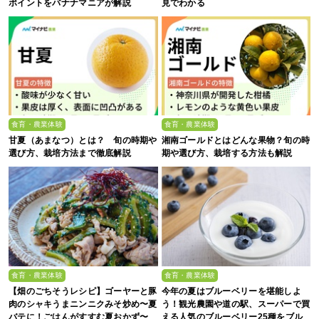
ポイントをバナナマニアが解説
見でわかる
食育・農業体験
食育・農業体験
甘夏（あまなつ）とは？ 旬の時期や
湘南ゴールドとはどんな果物？旬の時
選び方、栽培方法まで徹底解説
期や選び方、栽培する方法も解説
食育・農業体験
食育・農業体験
【畑のごちそうレシピ】ゴーヤーと豚
今年の夏はブルーベリーを堪能しよ
肉のシャキうまニンニクみそ炒め〜夏
う！観光農園や道の駅、スーパーで買
バテに！ごはんがすすむ夏おかず〜
える人気のブルーベリー25種をブル