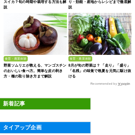
スイカ？旬の時期や栽培する方法も解
り・効能・産地からレシピまで徹底解
説
説
食育・農業体験
食育・農業体験
野菜ソムリエが教える、マンゴスチン
8月が旬の野菜は？ 「走り」「盛り」
のおいしい食べ方。簡単な皮の剥き
「名残」の味覚で晩夏を元気に駆け抜
方・種の取り除き方まで解説
ける
Recommended by
新着記事
タイアップ企画