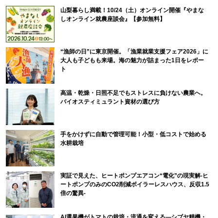
山梨暮らし満載！10/24（土）オンライン開催『やまな
しオンライン就農座談会』【参加無料】
“漁師の日”に東京開催。「漁業就業支援フェア2026」に
大人も子どもも来場。海の魅力が詰まった1日をレポー
ト
高温・乾燥・日照不足でもストレスに負けない農業へ。
バイオスティミュラント資材の選び方
手をかけずに自動で管理可能！小型・低コストで始める
水耕栽培
実証で見えた、ヒートポンプエアコン“電化”の現実解-ヒ
ートポンプのみのCO2削減ボイラーレスハウス、反収1.5
倍の驚異-
AI選果機がトマトの栽培・流通を変える―シブヤ精機・