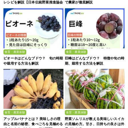
レシピを解説【日本伝統野菜推進協会
で農家が徹底解説
監修】
食育・農業体験
食育・農業体験
ピオーネはどんなブドウ？ 旬の時期
巨峰はどんなブドウ？ 特徴や旬の時
や栽培する方法も解説
期、栽培する方法を解説
食育・農業体験
食育・農業体験
アップルバナナとは？ 美味しさの理
野菜ソムリエが教える美味しいスイカ
由と名前の秘密、食べごろを見極める
の見極め方。甘さ、日持ちの良さは外