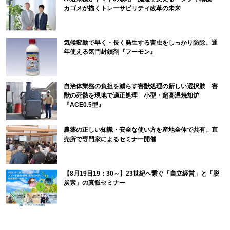
カゴメが描くトレーサビリティ改革の未来
気候変動で早く・長く発生する害虫をしっかり防除。通
年使える気門封鎖剤『フーモン』
自治体業務の負担を減らす害獣処理の新しい選択肢 害
獣の死骸を現地で適正処理 小型・超高温焼却炉
『ACE0.5型』
農薬の正しい知識・安全な使い方を産地全体で共有。直
売所で専門家によるセミナー開催
【8月19日19：30～】23世紀へ繋ぐ「自立経営」と「脱
炭素」の真髄セミナー