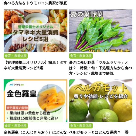
食べる方法をトウモロコシ農家が徹底
解説！
食育・農業体験
食育・農業体験
【管理栄養士オリジナル】簡単！タマ
暑さに強い野菜「ツルムラサキ」と
ネギ大量消費レシピ5選
は？ 特徴・旬・下処理方法から食べ
方・レシピ・栽培まで解説
食育・農業体験
食育・農業体験
金色羅皇（こんじきらおう）はどんな
ベルガモットとはどんな果実？ 香