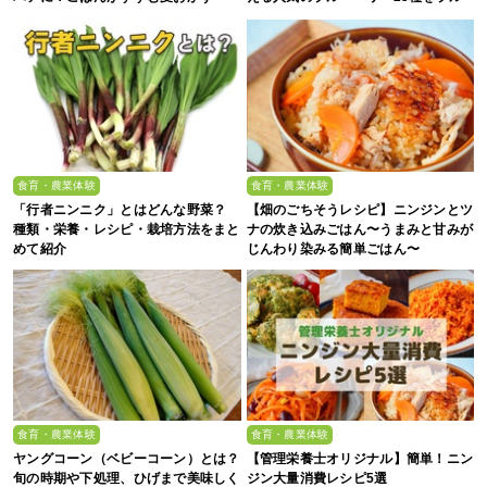
ーベリー農家の息子が解説
食育・農業体験
食育・農業体験
「行者ニンニク」とはどんな野菜？
【畑のごちそうレシピ】ニンジンとツ
種類・栄養・レシピ・栽培方法をまと
ナの炊き込みごはん〜うまみと甘みが
めて紹介
じんわり染みる簡単ごはん〜
食育・農業体験
食育・農業体験
ヤングコーン（ベビーコーン）とは？
【管理栄養士オリジナル】簡単！ニン
旬の時期や下処理、ひげまで美味しく
ジン大量消費レシピ5選