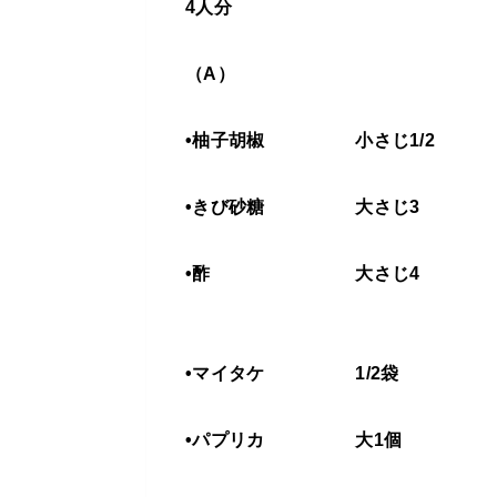
4人分
（A）
•柚子胡椒 小さじ1/2
•きび砂糖 大さじ3
•酢 大さじ4
•マイタケ 1/2袋
•パプリカ 大1個