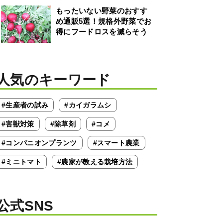
もったいない野菜のおすす
め通販5選！規格外野菜でお
得にフードロスを減らそう
人気のキーワード
#生産者の試み
#カイガラムシ
#害獣対策
#除草剤
#コメ
#コンパニオンプランツ
#スマート農業
#ミニトマト
#農家が教える栽培方法
公式SNS