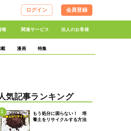
ログイン
会員登録
情報
関連サービス
法人のお客様
連載
漫画
特集
人気記事ランキング
もう処分に困らない！ 培
養土をリサイクルする方法