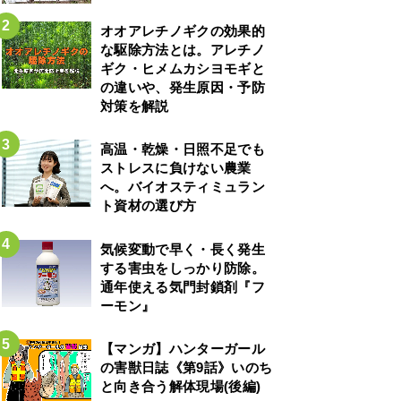
オオアレチノギクの効果的
な駆除方法とは。アレチノ
ギク・ヒメムカシヨモギと
の違いや、発生原因・予防
対策を解説
高温・乾燥・日照不足でも
ストレスに負けない農業
へ。バイオスティミュラン
ト資材の選び方
気候変動で早く・長く発生
する害虫をしっかり防除。
通年使える気門封鎖剤『フ
ーモン』
【マンガ】ハンターガール
の害獣日誌《第9話》いのち
と向き合う解体現場(後編)