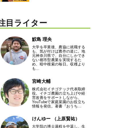
注目ライター
鮫島 理央
大学を卒業後、農協に就職する
も、気が付けば農作の道に。地
元神奈川県で、自分にしかでき
ない都市型農業を実現するた
め、暗中模索の毎日。収穫より
も…
宮崎大輔
株式会社イチゴテック代表取締
役。イチゴ農園の立ち上げや経
営改善をサポートしながら、
YouTubeで家庭菜園のお役立ち
情報を発信。著書『おうち…
けんゆー （上原賢祐）
大学院の博士過程を中退し、生