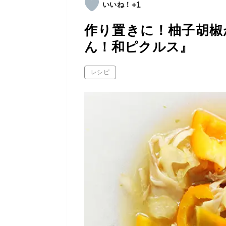
+1
作り置きに！柚子胡椒
ん！和ピクルス』
レシピ