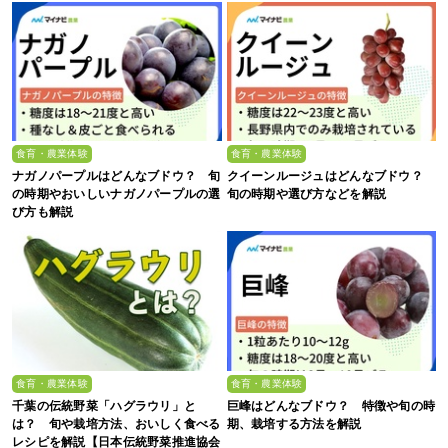
食育・農業体験
食育・農業体験
ナガノパープルはどんなブドウ？ 旬
クイーンルージュはどんなブドウ？
の時期やおいしいナガノパープルの選
旬の時期や選び方などを解説
び方も解説
食育・農業体験
食育・農業体験
千葉の伝統野菜「ハグラウリ」と
巨峰はどんなブドウ？ 特徴や旬の時
は？ 旬や栽培方法、おいしく食べる
期、栽培する方法を解説
レシピを解説【日本伝統野菜推進協会