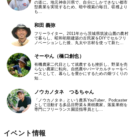
の道に。地元神奈川県で、自分にしかできない都市
型農業を実現するため、暗中模索の毎日。収穫より
も…
和田 義弥
フリーライター。2011年から茨城県筑波山麓の農村
で暮らし、昭和初期建築の古民家をDIYでセルフリ
ノベーションした後、丸太や古材を使って新た…
そーやん（橋口創也）
有機農家二代目として就農するも挫折し、野菜を売
らない農家に転向。自然農やパーマカルチャーをベ
ースとして、暮らしを豊かにするための畑づくりの
知…
ノウカノタネ つるちゃん
「ノウカノタネ」という農系YouTuber、Podcaster
として活動する多品目野菜＆果樹農家。落葉果樹を
専門にフリーランス園芸指導員とし…
イベント情報