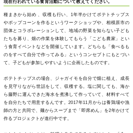
現在行われている食育活動について教えてください。
種まきから始め 、収穫も行い、1年半かけてポテトチップス
やポップコーンを作るというワークショップや、相模原市の
団体とコラボレーションして、地域の野菜を知らない子ども
たちを募り、畑の作業を体験してもらう「こども農家」とい
う食育イベントなどを開催しています。どちらも「食べるも
のをすべて自分で作ってみる」というコンセプトにもとづい
て、子どもが参加しやすいように企画したものです。
ポテトチップスの場合、ジャガイモを自分で畑に植え、成長
を見守りながら世話をして、収穫する。塩に関しても、海か
ら藤野に運んできた海水を煮沸して作っていて、材料すべて
を自分たちで用意するんです。2017年11月からは養鶏場や漁
師の方と共同で、麺からスープまで「即席めん」を2年かけて
作るプロジェクトが進行中です。