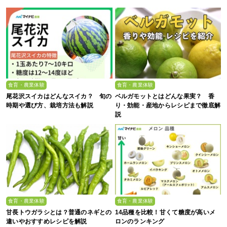
監修】
食育・農業体験
食育・農業体験
尾花沢スイカはどんなスイカ？ 旬の
ベルガモットとはどんな果実？ 香
時期や選び方、栽培方法も解説
り・効能・産地からレシピまで徹底解
説
食育・農業体験
食育・農業体験
甘長トウガラシとは？普通のネギとの
14品種を比較！甘くて糖度が高いメ
違いやおすすめレシピを解説
ロンのランキング