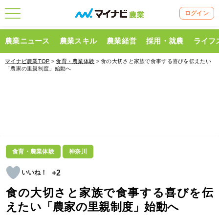
ログイン
農業ニュース
農業スキル
農業経営
採用・就農
ライフ
マイナビ農業TOP
>
食育・農業体験
> 食の大切さと家族で食事する喜びを伝えたい
「農家の里親制度」始動へ
食育・農業体験
神奈川
+2
食の大切さと家族で食事する喜びを伝
えたい「農家の里親制度」始動へ