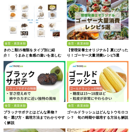
食育・農業体験
食育・農業体験
きのこ類15種類をタイプ別に紹
【管理栄養士オリジナル】夏にぴった
介！ うまみと食感の違いを楽しむ
り！ゴーヤー大量消費レシピ5選
食育・農業体験
食育・農業体験
ブラックサポテとはどんな果物？
ゴールドラッシュはどんなトウモロコ
旬・選び方・栽培方法までわかりやす
シ？ 旬の時期や栽培する方法も解説
く解説