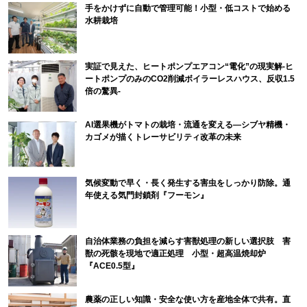
手をかけずに自動で管理可能！小型・低コストで始める
水耕栽培
実証で見えた、ヒートポンプエアコン“電化”の現実解-ヒ
ートポンプのみのCO2削減ボイラーレスハウス、反収1.5
倍の驚異-
AI選果機がトマトの栽培・流通を変える―シブヤ精機・
カゴメが描くトレーサビリティ改革の未来
気候変動で早く・長く発生する害虫をしっかり防除。通
年使える気門封鎖剤『フーモン』
自治体業務の負担を減らす害獣処理の新しい選択肢 害
獣の死骸を現地で適正処理 小型・超高温焼却炉
『ACE0.5型』
農薬の正しい知識・安全な使い方を産地全体で共有。直