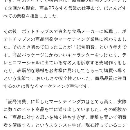
です。そのアイデアが採用され、新商品の開発メンバーとし
て企画から製造、商品PRをする営業の仕事まで、ほとんどす
べての業務を担当しました。
その後、ポテトチップスで有名な食品メーカーに転職し、ポ
テトチップスの商品開発やマーケティング業務に携わりまし
た。そのとき初めて知ったことが「記号消費」という考えで
す。商品パッケージにかわいいキャラクターをつけたり、テ
レビコマーシャルに出ている有名人を訴求する売場作りをし
たり、表層的な動機をお客様に見出してもらって購買へ導く
という施策で 、おいしさや安全性といった、商品品質に注目
するのとは異なるマーケティング手法です。
「記号消費」に即したマーケティング力はとても高く、実際
に数々のヒット商品を世に送り出していました。その経験か
ら「商品に対する思いを強く持ちすぎず、距離を置いて消費
者を俯瞰する」というスタンスを学び、現在行っているコン