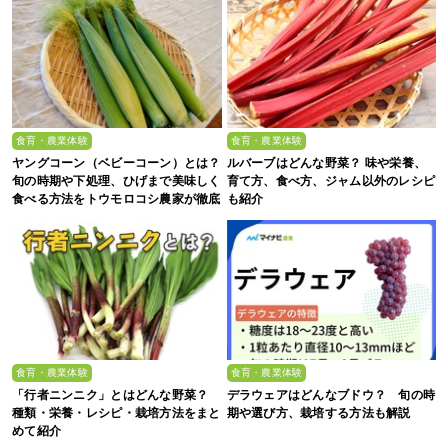
食育・農業体験
食育・農業体験
ヤングコーン（ベビーコーン）とは？
ルバーブはどんな野菜？ 味や栄養、
旬の時期や下処理、ひげまで美味しく
育て方、食べ方、ジャム以外のレシピ
食べる方法をトウモロコシ農家が徹底
も紹介
解説！
食育・農業体験
食育・農業体験
「行者ニンニク」とはどんな野菜？
デラウェアはどんなブドウ？ 旬の時
種類・栄養・レシピ・栽培方法をまと
期や選び方、栽培する方法も解説
めて紹介