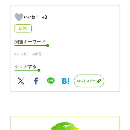
+3
広告
関連キーワード
#レシピ
#食育
シェアする
URLをコピー