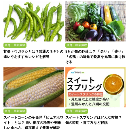
食育・農業体験
食育・農業体験
甘長トウガラシとは？普通のネギとの
8月が旬の野菜は？ 「走り」「盛り」
違いやおすすめレシピを解説
「名残」の味覚で晩夏を元気に駆け抜
ける
食育・農業体験
食育・農業体験
スイートコーンの革命児「ピュアホワ
スイートスプリングはどんな柑橘？
イト」とは？ 高い糖度の秘密や美味
旬の時期・育て方など解説
しい食べ方、保存術まで農家が解説