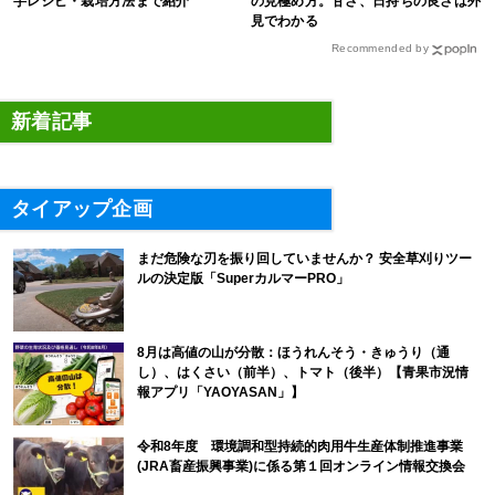
芋レシピ・栽培方法まで紹介
の見極め方。甘さ、日持ちの良さは外
見でわかる
Recommended by
新着記事
タイアップ企画
まだ危険な刃を振り回していませんか？ 安全草刈りツー
ルの決定版「SuperカルマーPRO」
8月は高値の山が分散：ほうれんそう・きゅうり（通
し）、はくさい（前半）、トマト（後半）【青果市況情
報アプリ「YAOYASAN」】
令和8年度 環境調和型持続的肉用牛生産体制推進事業
(JRA畜産振興事業)に係る第１回オンライン情報交換会