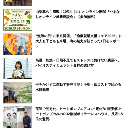
山梨暮らし満載！10/24（土）オンライン開催『やまな
しオンライン就農座談会』【参加無料】
“漁師の日”に東京開催。「漁業就業支援フェア2026」に
大人も子どもも来場。海の魅力が詰まった1日をレポー
ト
高温・乾燥・日照不足でもストレスに負けない農業へ。
バイオスティミュラント資材の選び方
手をかけずに自動で管理可能！小型・低コストで始める
水耕栽培
実証で見えた、ヒートポンプエアコン“電化”の現実解-ヒ
ートポンプのみのCO2削減ボイラーレスハウス、反収1.5
倍の驚異-