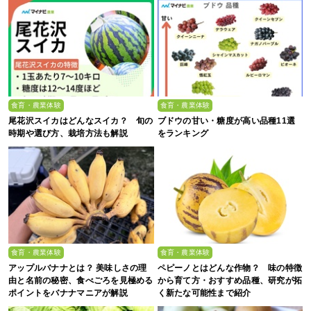
食育・農業体験
食育・農業体験
尾花沢スイカはどんなスイカ？ 旬の
ブドウの甘い・糖度が高い品種11選
時期や選び方、栽培方法も解説
をランキング
食育・農業体験
食育・農業体験
アップルバナナとは？ 美味しさの理
ペピーノとはどんな作物？ 味の特徴
由と名前の秘密、食べごろを見極める
から育て方・おすすめ品種、研究が拓
ポイントをバナナマニアが解説
く新たな可能性まで紹介