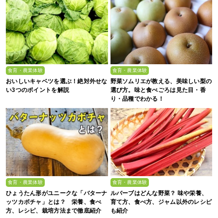
食育・農業体験
食育・農業体験
おいしいキャベツを選ぶ！絶対外せな
野菜ソムリエが教える、美味しい梨の
い3つのポイントを解説
選び方。味と食べごろは見た目・香
り・品種でわかる！
食育・農業体験
食育・農業体験
ひょうたん形がユニークな「バターナ
ルバーブはどんな野菜？ 味や栄養、
ッツカボチャ」とは？ 栄養、食べ
育て方、食べ方、ジャム以外のレシピ
方、レシピ、栽培方法まで徹底紹介
も紹介