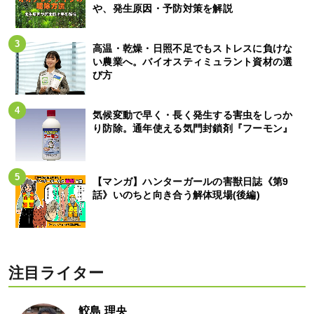
や、発生原因・予防対策を解説
高温・乾燥・日照不足でもストレスに負けな
い農業へ。バイオスティミュラント資材の選
び方
気候変動で早く・長く発生する害虫をしっか
り防除。通年使える気門封鎖剤『フーモン』
【マンガ】ハンターガールの害獣日誌《第9
話》いのちと向き合う解体現場(後編)
注目ライター
鮫島 理央