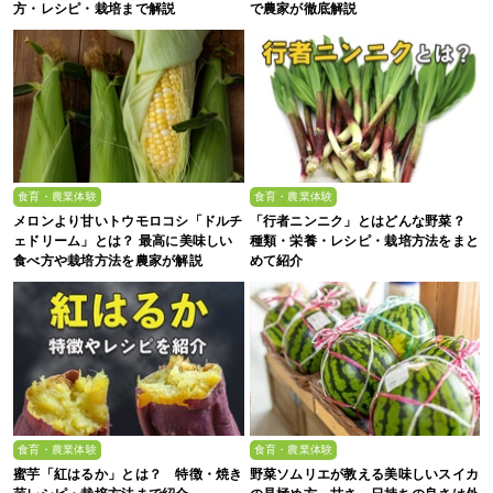
方・レシピ・栽培まで解説
で農家が徹底解説
食育・農業体験
食育・農業体験
メロンより甘いトウモロコシ「ドルチ
「行者ニンニク」とはどんな野菜？
ェドリーム」とは？ 最高に美味しい
種類・栄養・レシピ・栽培方法をまと
食べ方や栽培方法を農家が解説
めて紹介
食育・農業体験
食育・農業体験
蜜芋「紅はるか」とは？ 特徴・焼き
野菜ソムリエが教える美味しいスイカ