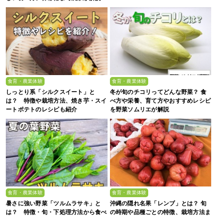
食育・農業体験
食育・農業体験
しっとり系「シルクスイート」と
冬が旬のチコリってどんな野菜？ 食
は？ 特徴や栽培方法、焼き芋・スイ
べ方や栄養、育て方やおすすめレシピ
ートポテトのレシピも紹介
を野菜ソムリエが解説
食育・農業体験
食育・農業体験
暑さに強い野菜「ツルムラサキ」と
沖縄の隠れ名果「レンブ」とは？ 旬
は？ 特徴・旬・下処理方法から食べ
の時期や品種ごとの特徴、栽培方法ま