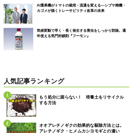
AI選果機がトマトの栽培・流通を変える―シブヤ精機・
カゴメが描くトレーサビリティ改革の未来
気候変動で早く・長く発生する害虫をしっかり防除。通
年使える気門封鎖剤『フーモン』
人気記事ランキング
もう処分に困らない！ 培養土をリサイクル
する方法
オオアレチノギクの効果的な駆除方法とは。
アレチノギク・ヒメムカシヨモギとの違い