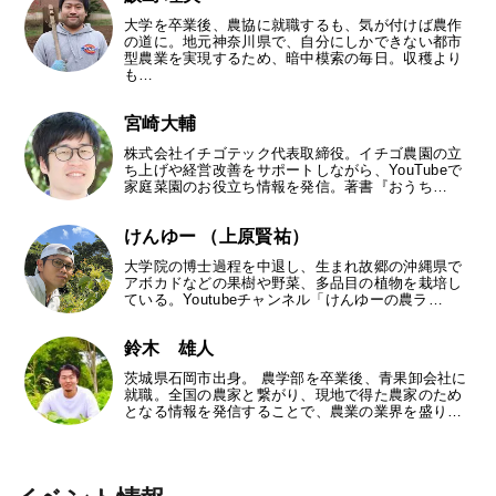
大学を卒業後、農協に就職するも、気が付けば農作
の道に。地元神奈川県で、自分にしかできない都市
型農業を実現するため、暗中模索の毎日。収穫より
も…
宮崎大輔
株式会社イチゴテック代表取締役。イチゴ農園の立
ち上げや経営改善をサポートしながら、YouTubeで
家庭菜園のお役立ち情報を発信。著書『おうち…
けんゆー （上原賢祐）
大学院の博士過程を中退し、生まれ故郷の沖縄県で
アボカドなどの果樹や野菜、多品目の植物を栽培し
ている。Youtubeチャンネル「けんゆーの農ラ…
鈴木 雄人
茨城県石岡市出身。 農学部を卒業後、青果卸会社に
就職。全国の農家と繋がり、現地で得た農家のため
となる情報を発信することで、農業の業界を盛り…