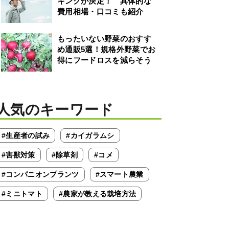
キングが決定！ 具体的な
費用相場・口コミも紹介
もったいない野菜のおすす
め通販5選！規格外野菜でお
得にフードロスを減らそう
人気のキーワード
#生産者の試み
#カイガラムシ
#害獣対策
#除草剤
#コメ
#コンパニオンプランツ
#スマート農業
#ミニトマト
#農家が教える栽培方法