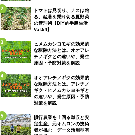
トマトは見切り、ナスは粘
る。猛暑を乗り切る夏野菜
の管理術【DIY的半農生活
Vol.54】
ヒメムカシヨモギの効果的
な駆除方法とは。オオアレ
チノギクとの違いや、発生
原因・予防対策を解説
オオアレチノギクの効果的
な駆除方法とは。アレチノ
ギク・ヒメムカシヨモギと
の違いや、発生原因・予防
対策を解説
慣行農業を上回る単収と安
定生産。元オムロンの技術
者が挑む「データ活用型有