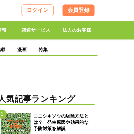
ログイン
会員登録
情報
関連サービス
法人のお客様
連載
漫画
特集
人気記事ランキング
コニシキソウの駆除方法と
は？ 発生原因や効果的な
予防対策を解説