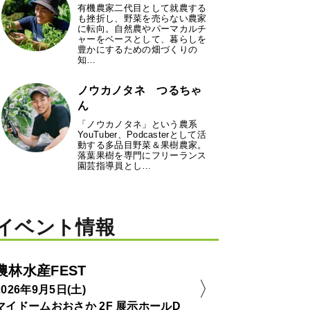
有機農家二代目として就農する
も挫折し、野菜を売らない農家
に転向。自然農やパーマカルチ
ャーをベースとして、暮らしを
豊かにするための畑づくりの
知…
ノウカノタネ つるちゃ
ん
「ノウカノタネ」という農系
YouTuber、Podcasterとして活
動する多品目野菜＆果樹農家。
落葉果樹を専門にフリーランス
園芸指導員とし…
イベント情報
農林水産FEST
2026年9月5日(土)
マイドームおおさか 2F 展示ホールD