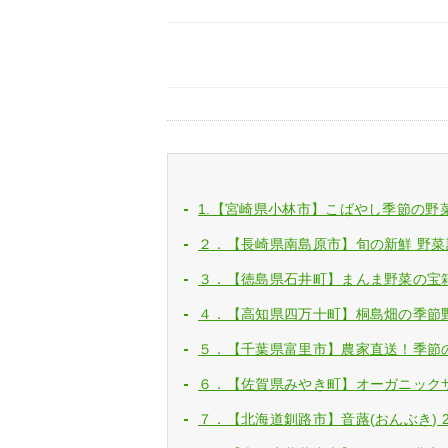
1.【宮崎県小林市】こばやし季節の野菜
２．【長崎県南島原市】旬の新鮮 野菜詰
３．【徳島県石井町】まんま野菜の宝箱セ
４．【高知県四万十町】桐島畑の季節野菜
５．【千葉県富里市】農家直送！季節の
６．【佐賀県みやき町】オーガニックサ
７．【北海道釧路市】音蕗(おんぶき) 2kg