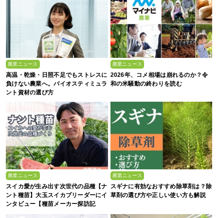
農業ニュース
農業ニュース
高温・乾燥・日照不足でもストレスに
2026年、コメ相場は崩れるのか？令
負けない農業へ。バイオスティミュラ
和の米騒動の終わりを読む
ント資材の選び方
農業ニュース
農業ニュース
スイカ愛が生み出す次世代の品種【ナ
スギナに有効なおすすめ除草剤は？除
ント種苗】大玉スイカブリーダーにイ
草剤の選び方や正しい使い方も解説
ンタビュー【種苗メーカー探訪記
Vol.4】