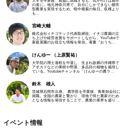
大学を卒業後、農協に就職するも、気が付けば農作
の道に。地元神奈川県で、自分にしかできない都市
型農業を実現するため、暗中模索の毎日。収穫より
も…
宮崎大輔
株式会社イチゴテック代表取締役。イチゴ農園の立
ち上げや経営改善をサポートしながら、YouTubeで
家庭菜園のお役立ち情報を発信。著書『おうち…
けんゆー （上原賢祐）
大学院の博士過程を中退し、生まれ故郷の沖縄県で
アボカドなどの果樹や野菜、多品目の植物を栽培し
ている。Youtubeチャンネル「けんゆーの農ラ…
鈴木 雄人
茨城県石岡市出身。 農学部を卒業後、青果卸会社に
就職。全国の農家と繋がり、現地で得た農家のため
となる情報を発信することで、農業の業界を盛り…
イベント情報