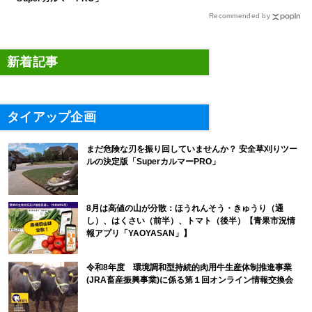
Recommended by
新着記事
タイアップ企画
まだ危険な刃を振り回していませんか？ 安全草刈りツー
ルの決定版「SuperカルマーPRO」
8月は高値の山が分散：ほうれんそう・きゅうり（通
し）、はくさい（前半）、トマト（後半）【青果市況情
報アプリ「YAOYASAN」】
令和8年度 環境調和型持続的肉用牛生産体制推進事業
(JRA畜産振興事業)に係る第１回オンライン情報交換会