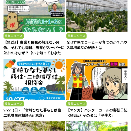
農業ニュース
農業ニュース
【第2話】農業と気象の切れない関
なぜ群馬でコーヒーが育つのか？ハウ
係。それでも毎日、野菜がスーパーに
ス栽培成功の秘訣とは
並ぶのはなぜ？【いま知っておきた
い、これからの”食”の話】
農業ニュース
農業ニュース
9/27（日）『宮崎ひなた暮らし移住・
【マンガ】ハンターガールの害獣日誌
二地域居住相談会in東京』
《第5話》その名は「甲斐犬」