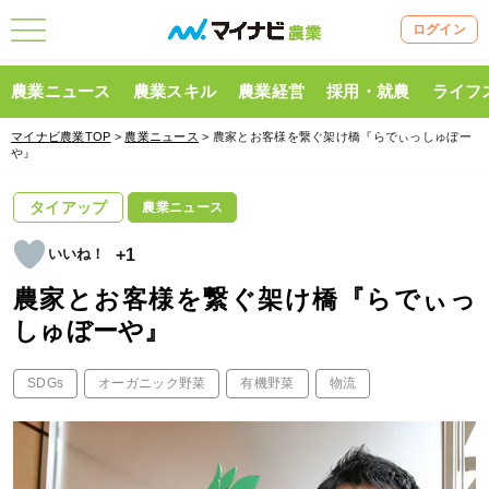
ログイン
農業ニュース
農業スキル
農業経営
採用・就農
ライフ
マイナビ農業TOP
>
農業ニュース
> 農家とお客様を繋ぐ架け橋『らでぃっしゅぼー
や』
タイアップ
農業ニュース
+1
農家とお客様を繋ぐ架け橋『らでぃっ
しゅぼーや』
SDGs
オーガニック野菜
有機野菜
物流