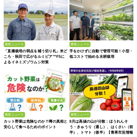
農業ニュース
農業ニュース
「直播栽培の弱点を補う切り札」米ど
手をかけずに自動で管理可能！小型・
ころ・秋田で広がるルミビア™FSに
低コストで始める水耕栽培
よるイネミズゾウムシ対策
農業ニュース
農業ニュース
カット野菜は危険なのか？噂の真相と
8月は高値の山が分散：ほうれんそ
安心して食べるためのポイント
う・きゅうり（通し）、はくさい（前
半）、トマト（後半）【青果市況情報