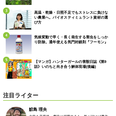
高温・乾燥・日照不足でもストレスに負けな
い農業へ。バイオスティミュラント資材の選
び方
気候変動で早く・長く発生する害虫をしっか
り防除。通年使える気門封鎖剤『フーモン』
【マンガ】ハンターガールの害獣日誌《第9
話》いのちと向き合う解体現場(後編)
注目ライター
鮫島 理央