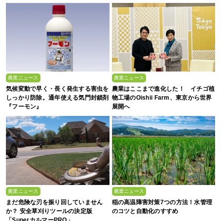
アプリ「YAOYASAN」】
農業ニュース
農業ニュース
気候変動で早く・長く発生する害虫を
農業はここまで進化した！ イチゴ植
しっかり防除。通年使える気門封鎖剤
物工場のOishii Farm、東京から世界
『フーモン』
展開へ
農業ニュース
農業ニュース
まだ危険な刃を振り回していません
稲の高温障害対策7つの方法！水管理
か？ 安全草刈りツールの決定版
のコツと自動化のすすめ
「SuperカルマーPRO」