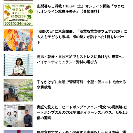
山梨暮らし満載！10/24（土）オンライン開催『やまな
しオンライン就農座談会』【参加無料】
“漁師の日”に東京開催。「漁業就業支援フェア2026」に
大人も子どもも来場。海の魅力が詰まった1日をレポー
ト
高温・乾燥・日照不足でもストレスに負けない農業へ。
バイオスティミュラント資材の選び方
手をかけずに自動で管理可能！小型・低コストで始める
水耕栽培
実証で見えた、ヒートポンプエアコン“電化”の現実解-ヒ
ートポンプのみのCO2削減ボイラーレスハウス、反収1.5
倍の驚異-
気候変動で早く・長く発生する害虫をしっかり防除。通