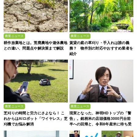
農業ニュース
農業ニュース
耕作放棄地とは。荒廃農地や遊休農地
賃貸の庭の草刈り・手入れは誰の義
との違い、問題点や解決策まで解説
務？ 物件別の対応やおすすめ業者を
紹介
農業ニュース
農業ニュース
芝刈りの時間と労力にさよなら！ こ
現実となった、神明HDトップの「警
れからはAIロボット「ワイヤレス」芝
告」。銘柄米の店頭価格3000円台前
刈機でお悩み解消
半への回帰と、令和8年産米に待ち受
ける“大暴落”の可能性