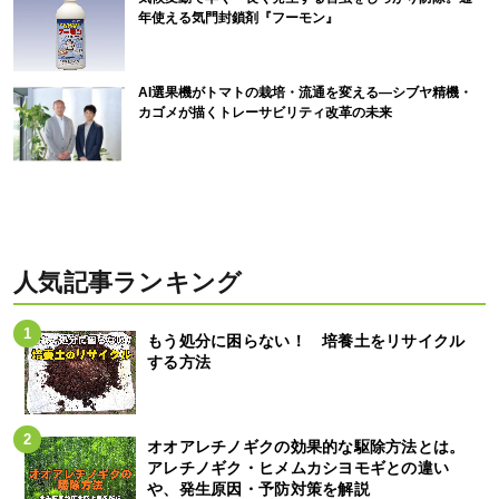
年使える気門封鎖剤『フーモン』
AI選果機がトマトの栽培・流通を変える―シブヤ精機・
カゴメが描くトレーサビリティ改革の未来
人気記事ランキング
もう処分に困らない！ 培養土をリサイクル
する方法
オオアレチノギクの効果的な駆除方法とは。
アレチノギク・ヒメムカシヨモギとの違い
や、発生原因・予防対策を解説