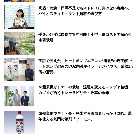
高温・乾燥・日照不足でもストレスに負けない農業へ。
バイオスティミュラント資材の選び方
手をかけずに自動で管理可能！小型・低コストで始める
水耕栽培
実証で見えた、ヒートポンプエアコン“電化”の現実解-ヒ
ートポンプのみのCO2削減ボイラーレスハウス、反収1.5
倍の驚異-
AI選果機がトマトの栽培・流通を変える―シブヤ精機・
カゴメが描くトレーサビリティ改革の未来
気候変動で早く・長く発生する害虫をしっかり防除。通
年使える気門封鎖剤『フーモン』