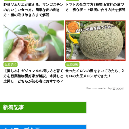
野菜ソムリエが教える、マンゴスチン
トマトの仕立て方7種類＆支柱の選び
のおいしい食べ方。簡単な皮の剥き
方 初心者～上級者に合う方法を解説
方・種の取り除き方まで解説
生産技術
生産技術
【挿し木】ガジュマルの増し方と育て
食べたメロンの種をまいてみたら、2
方を観葉植物愛好家が解説。水挿しと
キロの大玉メロンができた！
土挿し、どちらが初心者におすすめ？
Recommended by
新着記事