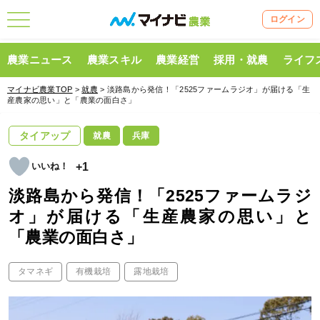
ログイン
農業ニュース
農業スキル
農業経営
採用・就農
ライフ
マイナビ農業TOP
>
就農
> 淡路島から発信！「2525ファームラジオ」が届ける「生
産農家の思い」と「農業の面白さ」
タイアップ
就農
兵庫
+1
淡路島から発信！「2525ファームラジ
オ」が届ける「生産農家の思い」と
「農業の面白さ」
タマネギ
有機栽培
露地栽培