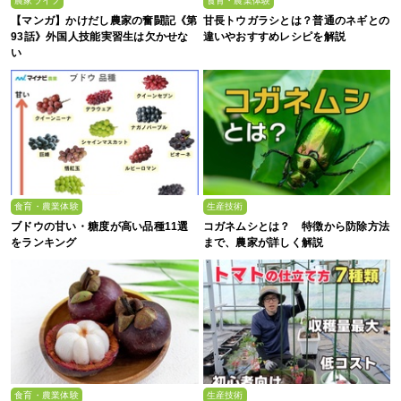
農家ライフ
食育・農業体験
【マンガ】かけだし農家の奮闘記《第
甘長トウガラシとは？普通のネギとの
93話》外国人技能実習生は欠かせな
違いやおすすめレシピを解説
い
食育・農業体験
生産技術
ブドウの甘い・糖度が高い品種11選
コガネムシとは？ 特徴から防除方法
をランキング
まで、農家が詳しく解説
食育・農業体験
生産技術