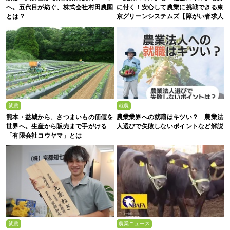
へ。五代目が紡ぐ、株式会社村田農園
に付く！安心して農業に挑戦できる東
とは？
京グリーンシステムズ【障がい者求人
募集中】
就農
就農
熊本・益城から、さつまいもの価値を
農業業界への就職はキツい？ 農業法
世界へ。生産から販売まで手がける
人選びで失敗しないポイントなど解説
「有限会社コウヤマ」とは
就農
農業ニュース