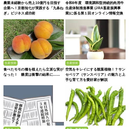
農業未経験から売上10億円を目指す
令和8年度 環境調和型持続的肉用牛
企業へ！京都知七が実践する「九条ね
生産体制推進事業 (JRA畜産振興事
ぎ」ビジネス成功術
業)に係る第１回オンライン情報交換
会
生産技術
生産技術
食べたモモの種を植えたら立派な実が
空気をキレイにする観葉植物！？サン
なった！ 糖度は衝撃の結果に……
セベリア（サンスベリア）の魅力と上
手な育て方を愛好家が解説