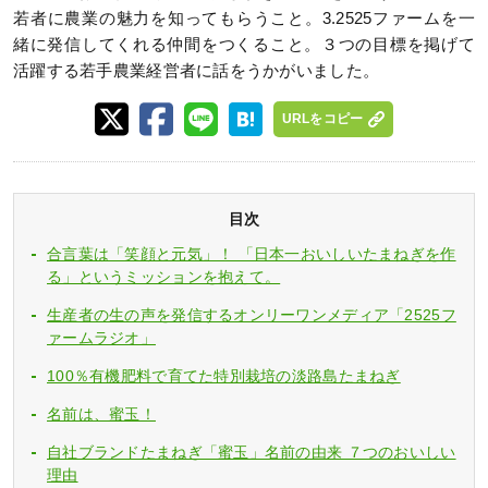
若者に農業の魅力を知ってもらうこと。3.2525ファームを一
緒に発信してくれる仲間をつくること。３つの目標を掲げて
活躍する若手農業経営者に話をうかがいました。
URLをコピー
目次
合言葉は「笑顔と元気」！ 「日本一おいしいたまねぎを作
る」というミッションを抱えて。
生産者の生の声を発信するオンリーワンメディア「2525フ
ァームラジオ」
100％有機肥料で育てた特別栽培の淡路島たまねぎ
名前は、蜜玉！
自社ブランドたまねぎ「蜜玉」名前の由来 ７つのおいしい
理由