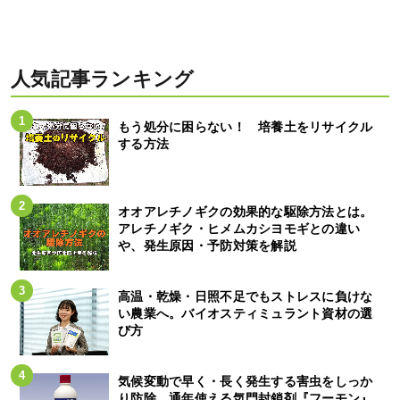
人気記事ランキング
もう処分に困らない！ 培養土をリサイクル
する方法
オオアレチノギクの効果的な駆除方法とは。
アレチノギク・ヒメムカシヨモギとの違い
や、発生原因・予防対策を解説
高温・乾燥・日照不足でもストレスに負けな
い農業へ。バイオスティミュラント資材の選
び方
気候変動で早く・長く発生する害虫をしっか
り防除。通年使える気門封鎖剤『フーモン』