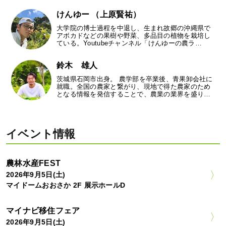
けんゆー （上原賢祐）
大学院の博士過程を中退し、生まれ故郷の沖縄県で
アボカドなどの果樹や野菜、多品目の植物を栽培し
ている。Youtubeチャンネル「けんゆーの農ラ…
鈴木 雄人
茨城県石岡市出身。 農学部を卒業後、青果卸会社に
就職。全国の農家と繋がり、現地で得た農家のため
となる情報を発信することで、農業の業界を盛り…
イベント情報
農林水産FEST
2026年9月5日(土)
マイドームおおさか 2F 展示ホールD
マイナビ移住フェア
2026年9月5日(土)