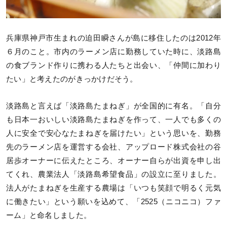
兵庫県神戸市生まれの迫田瞬さんが島に移住したのは2012年
６月のこと。市内のラーメン店に勤務していた時に、淡路島
の食ブランド作りに携わる人たちと出会い、「仲間に加わり
たい」と考えたのがきっかけだそう。
淡路島と言えば「淡路島たまねぎ」が全国的に有名。「自分
も日本一おいしい淡路島たまねぎを作って、一人でも多くの
人に安全で安心なたまねぎを届けたい」という思いを、勤務
先のラーメン店を運営する会社、アップロード株式会社の谷
居歩オーナーに伝えたところ、オーナー自らが出資を申し出
てくれ、農業法人「淡路島希望食品」の設立に至りました。
法人がたまねぎを生産する農場は「いつも笑顔で明るく元気
に働きたい」という願いを込めて、「2525（ニコニコ）ファ
ーム」と命名しました。