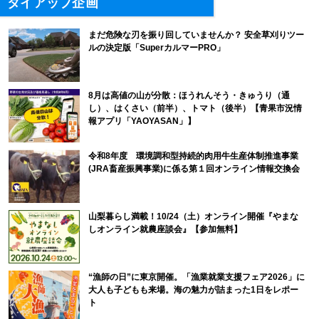
タイアップ企画
まだ危険な刃を振り回していませんか？ 安全草刈りツー
ルの決定版「SuperカルマーPRO」
8月は高値の山が分散：ほうれんそう・きゅうり（通
し）、はくさい（前半）、トマト（後半）【青果市況情
報アプリ「YAOYASAN」】
令和8年度 環境調和型持続的肉用牛生産体制推進事業
(JRA畜産振興事業)に係る第１回オンライン情報交換会
山梨暮らし満載！10/24（土）オンライン開催『やまな
しオンライン就農座談会』【参加無料】
“漁師の日”に東京開催。「漁業就業支援フェア2026」に
大人も子どもも来場。海の魅力が詰まった1日をレポー
ト