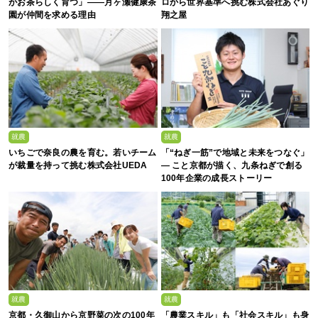
がお茶らしく育つ」――月ヶ瀬健康茶
ロから世界基準へ挑む株式会社あぐり
園が仲間を求める理由
翔之屋
就農
就農
いちごで奈良の農を育む。若いチーム
「“ねぎ一筋”で地域と未来をつなぐ」
が裁量を持って挑む株式会社UEDA
— こと京都が描く、九条ねぎで創る
100年企業の成長ストーリー
就農
就農
京都・久御山から京野菜の次の100年
「農業スキル」も「社会スキル」も身