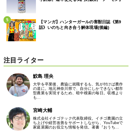
【マンガ】ハンターガールの害獣日誌《第9
話》いのちと向き合う解体現場(後編)
注目ライター
鮫島 理央
大学を卒業後、農協に就職するも、気が付けば農作
の道に。地元神奈川県で、自分にしかできない都市
型農業を実現するため、暗中模索の毎日。収穫より
も…
宮崎大輔
株式会社イチゴテック代表取締役。イチゴ農園の立
ち上げや経営改善をサポートしながら、YouTubeで
家庭菜園のお役立ち情報を発信。著書『おうち…