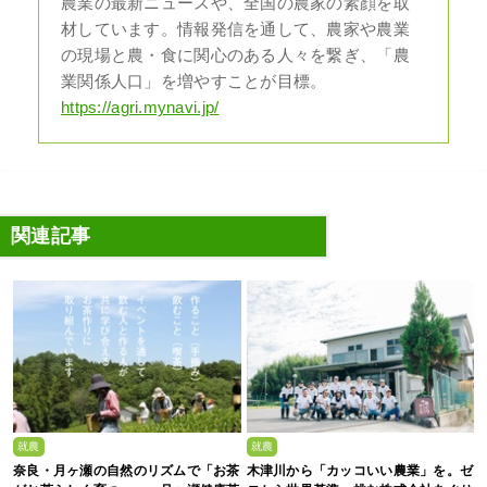
農業の最新ニュースや、全国の農家の素顔を取
材しています。情報発信を通して、農家や農業
の現場と農・食に関心のある人々を繋ぎ、「農
業関係人口」を増やすことが目標。
https://agri.mynavi.jp/
関連記事
就農
就農
奈良・月ヶ瀬の自然のリズムで「お茶
木津川から「カッコいい農業」を。ゼ