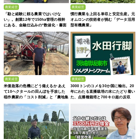
農業経営
農業経営
「勘と経験に頼る農業ではいけな
慣行農業を上回る単収と安定生産。元
い」。創業12年で150ha管理の根幹
オムロンの技術者が挑む「データ活用
にある、金融仕込みの“数値化・書面
型有機農業」
化”と省力化への貪欲さ
農業経営
農業経営
米価急落の危機にどう備えるか あえ
3000トンのコメを30か国に輸出。20
て10ヘクタールの田んぼを手放した
年にわたる直播栽培の末にたどり着い
稲作農家の「コスト削減」と「農地集
た、点播種栽培と700キロ超の反収
約」