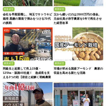
農業経営
農業経営
会社を早期退職し、埼玉でサトウキビ
父から継いだのは3500万円の借金。
栽培 黒糖の製造で弾みをつける70代
元会社員が赤字農家を5年で再生させ
の挑戦
た経営改革
農業経営
農業経営
同級生と起業して売上15億・
市場が求める国産アーモンド 農家の
125ha・販路40社超！ 急成長を支
収益を高める新たな活路
える3つの柱【岩佐と紐解く戦略農業
#25】