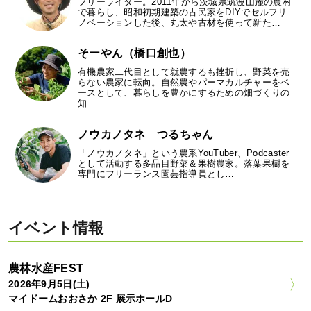
フリーライター。2011年から茨城県筑波山麓の農村
で暮らし、昭和初期建築の古民家をDIYでセルフリ
ノベーションした後、丸太や古材を使って新た…
そーやん（橋口創也）
有機農家二代目として就農するも挫折し、野菜を売
らない農家に転向。自然農やパーマカルチャーをベ
ースとして、暮らしを豊かにするための畑づくりの
知…
ノウカノタネ つるちゃん
「ノウカノタネ」という農系YouTuber、Podcaster
として活動する多品目野菜＆果樹農家。落葉果樹を
専門にフリーランス園芸指導員とし…
イベント情報
農林水産FEST
2026年9月5日(土)
マイドームおおさか 2F 展示ホールD