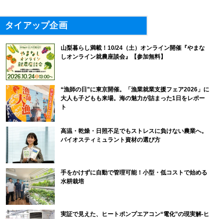
タイアップ企画
山梨暮らし満載！10/24（土）オンライン開催『やまな
しオンライン就農座談会』【参加無料】
“漁師の日”に東京開催。「漁業就業支援フェア2026」に
大人も子どもも来場。海の魅力が詰まった1日をレポー
ト
高温・乾燥・日照不足でもストレスに負けない農業へ。
バイオスティミュラント資材の選び方
手をかけずに自動で管理可能！小型・低コストで始める
水耕栽培
実証で見えた、ヒートポンプエアコン“電化”の現実解-ヒ