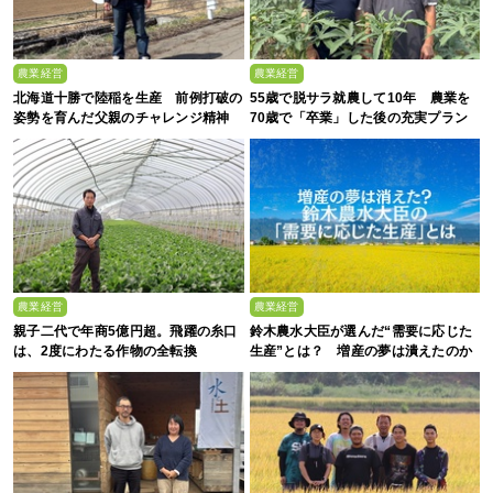
農業経営
農業経営
北海道十勝で陸稲を生産 前例打破の
55歳で脱サラ就農して10年 農業を
姿勢を育んだ父親のチャレンジ精神
70歳で「卒業」した後の充実プラン
農業経営
農業経営
親子二代で年商5億円超。飛躍の糸口
鈴木農水大臣が選んだ“需要に応じた
は、2度にわたる作物の全転換
生産”とは？ 増産の夢は潰えたのか