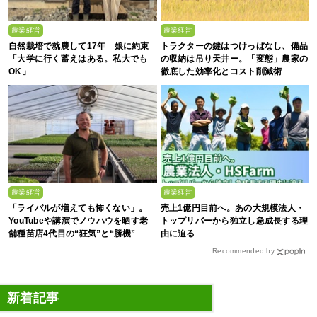
農業経営
農業経営
自然栽培で就農して17年 娘に約束
トラクターの鍵はつけっぱなし、備品
「大学に行く蓄えはある。私大でも
の収納は吊り天井ー。「変態」農家の
OK」
徹底した効率化とコスト削減術
農業経営
農業経営
「ライバルが増えても怖くない」。
売上1億円目前へ。あの大規模法人・
YouTubeや講演でノウハウを晒す老
トップリバーから独立し急成長する理
舗種苗店4代目の“狂気”と“勝機”
由に迫る
Recommended by
新着記事