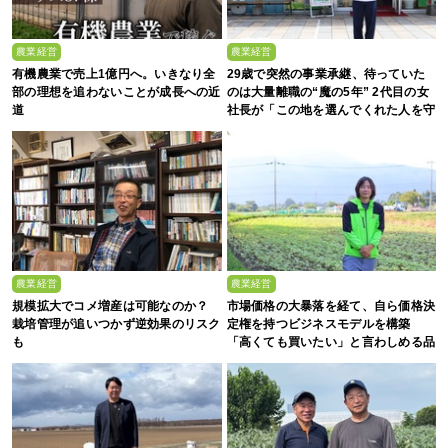
農業経営
農業経営
有機農業で売上1億円へ。いきなり全
29歳で突然の事業承継、待っていた
部の理想を追わないことが成長への近
のは大量離職の“魔の5年” 2代目の女
道
社長が「この地を選んでくれた人を守
る」と誓った日
農業経営
農業経営
規模拡大でコメ増産は可能なのか？
市場価格の大暴落を経て、自ら価格決
栽培管理が追いつかず逆効果のリスク
定権を持つビジネスモデルを構築
も
「高くても買いたい」と言わしめる品
質を生み出すのは