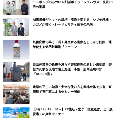
ートポンプのみのCO2削減ボイラーレスハウス、反収1.5
倍の驚異-
AI選果機がトマトの栽培・流通を変える―シブヤ精機・
カゴメが描くトレーサビリティ改革の未来
気候変動で早く・長く発生する害虫をしっかり防除。通
年使える気門封鎖剤『フーモン』
自治体業務の負担を減らす害獣処理の新しい選択肢 害
獣の死骸を現地で適正処理 小型・超高温焼却炉
『ACE0.5型』
農薬の正しい知識・安全な使い方を産地全体で共有。直
売所で専門家によるセミナー開催
【8月19日19：30～】23世紀へ繋ぐ「自立経営」と「脱
炭素」の真髄セミナー