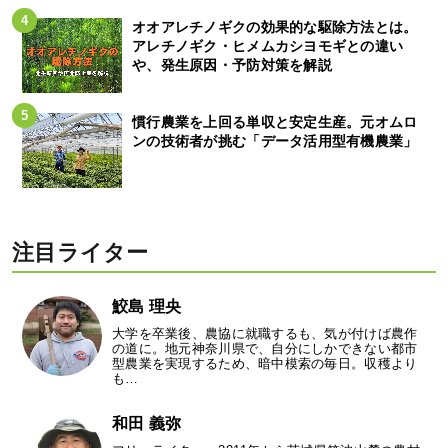
オオアレチノギクの効果的な駆除方法とは。
アレチノギク・ヒメムカシヨモギとの違い
や、発生原因・予防対策を解説
慣行農業を上回る単収と安定生産。元オムロ
ンの技術者が挑む「データ活用型有機農業」
注目ライター
鮫島 理央
大学を卒業後、農協に就職するも、気が付けば農作
の道に。地元神奈川県で、自分にしかできない都市
型農業を実現するため、暗中模索の毎日。収穫より
も…
和田 義弥