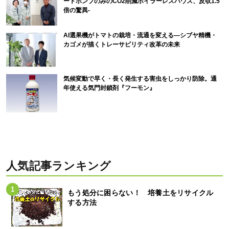
ートポンプのみのCO2削減ボイラーレスハウス、反収1.5
倍の驚異-
AI選果機がトマトの栽培・流通を変える―シブヤ精機・
カゴメが描くトレーサビリティ改革の未来
気候変動で早く・長く発生する害虫をしっかり防除。通
年使える気門封鎖剤『フーモン』
人気記事ランキング
もう処分に困らない！ 培養土をリサイクル
する方法