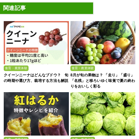
関連記事
食育・農業体験
食育・農業体験
クイーンニーナはどんなブドウ？ 旬
8月が旬の果物は？ 「走り」「盛り」
の時期や選び方、栽培する方法も解説
「名残」と移ろいゆく味覚で夏の終わ
りをおいしく彩る