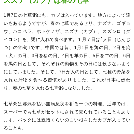
スズナ（カブ）は春の七草
1月7日の七草粥にも、カブは入っています。地方によって違
いもあるようですが、春の七草であるセリ、ナズナ、ゴギョ
ウ、ハコベラ、ホトケノザ、スズナ（カブ）、スズシロ（ダ
イコン）を、粥に入れて食べます。１月７日は｢人日（じんじ
つ）の節句｣です。中国では昔、1月1日を鶏の日、2日を狗
（犬）の日、3日を猪の日、4日を羊の日、5日を牛の日、6日
を馬の日として、それぞれの動物をその日には殺さないよう
にしていました。そして、7日が人の日として、七種の野菜を
入れた汁物を食べる習慣がありました。これが日本に伝わ
り、春の七草を入れる七草粥になりました。
七草粥は邪気を払い無病息災を祈る一つの料理。近年では、
スーパーでも七草がセットにされて売られていることもあり
ます。パックには親指くらいの白い根をしたカブが入ってい
ることも。