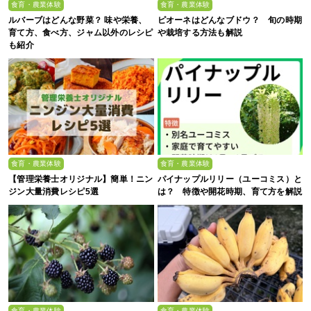
食育・農業体験
食育・農業体験
ルバーブはどんな野菜？ 味や栄養、
ピオーネはどんなブドウ？ 旬の時期
育て方、食べ方、ジャム以外のレシピ
や栽培する方法も解説
も紹介
食育・農業体験
食育・農業体験
【管理栄養士オリジナル】簡単！ニン
パイナップルリリー（ユーコミス）と
ジン大量消費レシピ5選
は？ 特徴や開花時期、育て方を解説
食育・農業体験
食育・農業体験