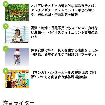
オオアレチノギクの効果的な駆除方法とは。
アレチノギク・ヒメムカシヨモギとの違い
や、発生原因・予防対策を解説
高温・乾燥・日照不足でもストレスに負けな
い農業へ。バイオスティミュラント資材の選
び方
気候変動で早く・長く発生する害虫をしっか
り防除。通年使える気門封鎖剤『フーモン』
【マンガ】ハンターガールの害獣日誌《第9
話》いのちと向き合う解体現場(後編)
注目ライター