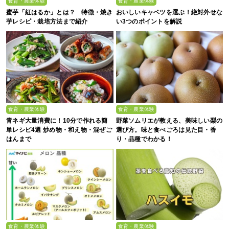
食育・農業体験
食育・農業体験
蜜芋「紅はるか」とは？ 特徴・焼き
おいしいキャベツを選ぶ！絶対外せな
芋レシピ・栽培方法まで紹介
い3つのポイントを解説
食育・農業体験
食育・農業体験
青ネギ大量消費に！10分で作れる簡
野菜ソムリエが教える、美味しい梨の
単レシピ4選 炒め物・和え物・混ぜご
選び方。味と食べごろは見た目・香
はんまで
り・品種でわかる！
食育・農業体験
食育・農業体験