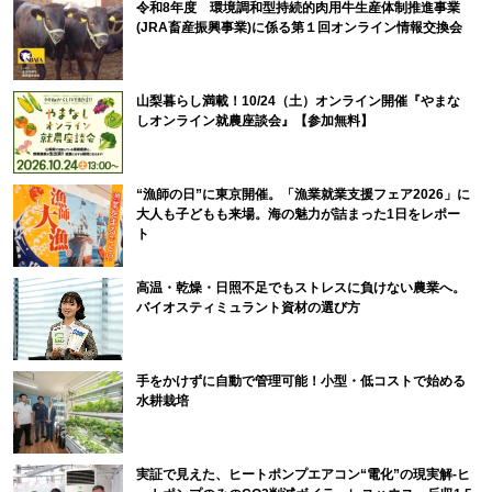
令和8年度 環境調和型持続的肉用牛生産体制推進事業
(JRA畜産振興事業)に係る第１回オンライン情報交換会
山梨暮らし満載！10/24（土）オンライン開催『やまな
しオンライン就農座談会』【参加無料】
“漁師の日”に東京開催。「漁業就業支援フェア2026」に
大人も子どもも来場。海の魅力が詰まった1日をレポー
ト
高温・乾燥・日照不足でもストレスに負けない農業へ。
バイオスティミュラント資材の選び方
手をかけずに自動で管理可能！小型・低コストで始める
水耕栽培
実証で見えた、ヒートポンプエアコン“電化”の現実解-ヒ