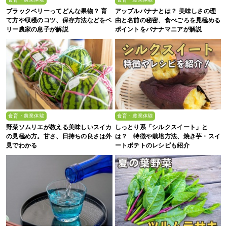
ブラックベリーってどんな果物？ 育
アップルバナナとは？ 美味しさの理
て方や収穫のコツ、保存方法などをベ
由と名前の秘密、食べごろを見極める
リー農家の息子が解説
ポイントをバナナマニアが解説
食育・農業体験
食育・農業体験
野菜ソムリエが教える美味しいスイカ
しっとり系「シルクスイート」と
の見極め方。甘さ、日持ちの良さは外
は？ 特徴や栽培方法、焼き芋・スイ
見でわかる
ートポテトのレシピも紹介