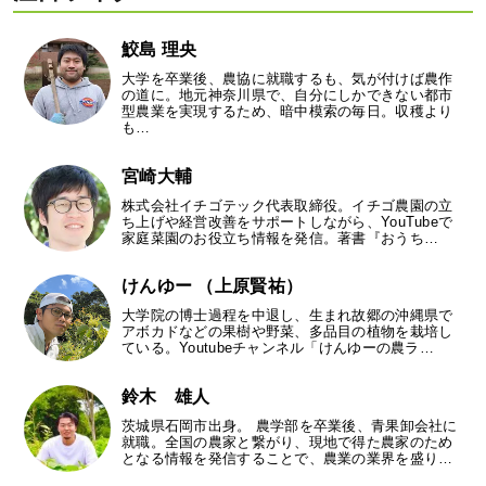
鮫島 理央
大学を卒業後、農協に就職するも、気が付けば農作
の道に。地元神奈川県で、自分にしかできない都市
型農業を実現するため、暗中模索の毎日。収穫より
も…
宮崎大輔
株式会社イチゴテック代表取締役。イチゴ農園の立
ち上げや経営改善をサポートしながら、YouTubeで
家庭菜園のお役立ち情報を発信。著書『おうち…
けんゆー （上原賢祐）
大学院の博士過程を中退し、生まれ故郷の沖縄県で
アボカドなどの果樹や野菜、多品目の植物を栽培し
ている。Youtubeチャンネル「けんゆーの農ラ…
鈴木 雄人
茨城県石岡市出身。 農学部を卒業後、青果卸会社に
就職。全国の農家と繋がり、現地で得た農家のため
となる情報を発信することで、農業の業界を盛り…