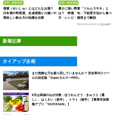
食育・農業体験
食育・農業体験
清酒（せいしゅ）とはどんなお酒？
暑さに強い野菜「ツルムラサキ」と
日本酒や料理酒、合成清酒との違いや
は？ 特徴・旬・下処理方法から食べ
美味しい飲み方の知識を伝授
方・レシピ・栽培まで解説
Recommended by
新着記事
タイアップ企画
まだ危険な刃を振り回していませんか？ 安全草刈りツー
ルの決定版「SuperカルマーPRO」
8月は高値の山が分散：ほうれんそう・きゅうり（通
し）、はくさい（前半）、トマト（後半）【青果市況情
報アプリ「YAOYASAN」】