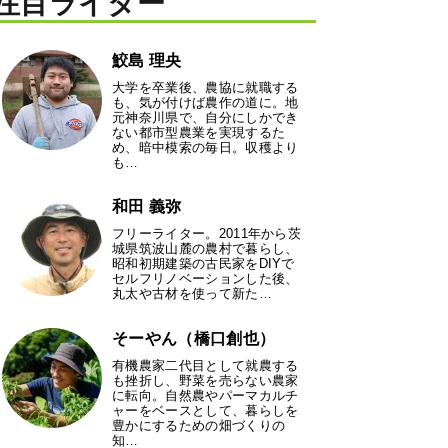
注目ライター
鮫島 理央
大学を卒業後、農協に就職する
も、気が付けば農作の道に。地
元神奈川県で、自分にしかでき
ない都市型農業を実現するた
め、暗中模索の毎日。収穫より
も…
和田 義弥
フリーライター。2011年から茨
城県筑波山麓の農村で暮らし、
昭和初期建築の古民家をDIYで
セルフリノベーションした後、
丸太や古材を使って新た…
そーやん（橋口創也）
有機農家二代目として就農する
も挫折し、野菜を売らない農家
に転向。自然農やパーマカルチ
ャーをベースとして、暮らしを
豊かにするための畑づくりの
知…