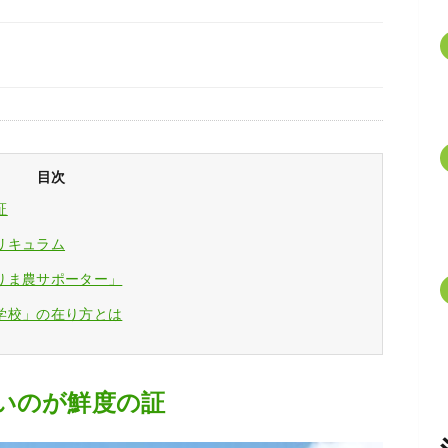
目次
証
リキュラム
りま農サポーター」
学校」の在り方とは
いのが鮮度の証