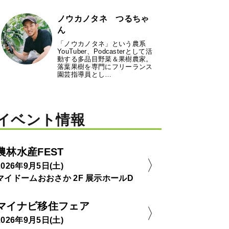
ノウカノタネ つるちゃ
ん
「ノウカノタネ」という農系
YouTuber、Podcasterとして活
動する多品目野菜＆果樹農家。
落葉果樹を専門にフリーランス
園芸指導員とし…
イベント情報
農林水産FEST
2026年9月5日(土)
マイドームおおさか 2F 展示ホールD
マイナビ移住フェア
2026年9月5日(土)