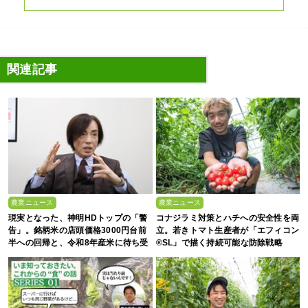
関連記事
農業ニュース
農業ニュース
現実となった、神明HDトップの「警
コナジラミ対策とハチへの安全性を両
告」。銘柄米の店頭価格3000円台前
立。若きトマト生産者が「エフィコン
半への回帰と、令和8年産米に待ち受
®SL」で描く持続可能な防除戦略
ける“大暴落”の可能性