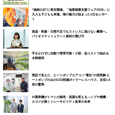
“漁師の日”に東京開催。「漁業就業支援フェア2026」に
大人も子どもも来場。海の魅力が詰まった1日をレポー
ト
高温・乾燥・日照不足でもストレスに負けない農業へ。
バイオスティミュラント資材の選び方
手をかけずに自動で管理可能！小型・低コストで始める
水耕栽培
実証で見えた、ヒートポンプエアコン“電化”の現実解-ヒ
ートポンプのみのCO2削減ボイラーレスハウス、反収1.5
倍の驚異-
AI選果機がトマトの栽培・流通を変える―シブヤ精機・
カゴメが描くトレーサビリティ改革の未来