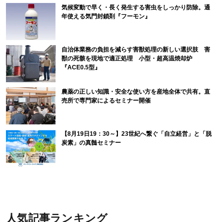
気候変動で早く・長く発生する害虫をしっかり防除。通
年使える気門封鎖剤『フーモン』
自治体業務の負担を減らす害獣処理の新しい選択肢 害
獣の死骸を現地で適正処理 小型・超高温焼却炉
『ACE0.5型』
農薬の正しい知識・安全な使い方を産地全体で共有。直
売所で専門家によるセミナー開催
【8月19日19：30～】23世紀へ繋ぐ「自立経営」と「脱
炭素」の真髄セミナー
人気記事ランキング