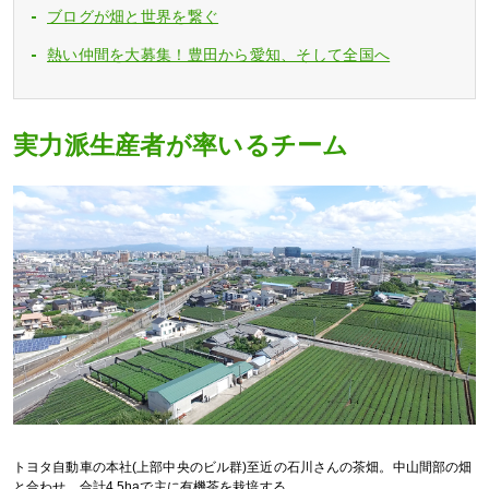
ブログが畑と世界を繋ぐ
熱い仲間を大募集！豊田から愛知、そして全国へ
実力派生産者が率いるチーム
トヨタ⾃動⾞の本社(上部中央のビル群)⾄近の⽯川さんの茶畑。中⼭間部の畑
と合わせ、合計4.5haで主に有機茶を栽培する