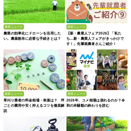
農業ニュース
農業ニュース
農業の効率化にドローンを活用した
【新・農業人フェア2026】「私た
い。農薬散布に必要な手続きとは？
ち…新・農業人フェアがきっかけで
す！」先輩就農者さんご紹介！
農業ニュース
農業ニュース
草刈り業者の料金相場・単価は？ 坪
2026年、コメ相場は崩れるのか？令
ごとの費用や安く抑えるコツを徹底解
和の米騒動の終わりを読む
説