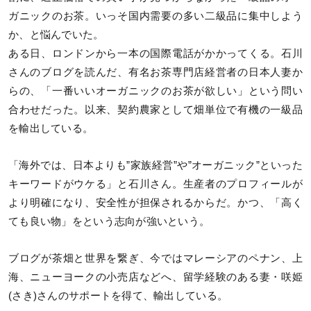
ガニックのお茶。いっそ国内需要の多い二級品に集中しよう
か、と悩んでいた。
ある日、ロンドンから一本の国際電話がかかってくる。石川
さんのブログを読んだ、有名お茶専門店経営者の日本人妻か
らの、「一番いいオーガニックのお茶が欲しい」という問い
合わせだった。以来、契約農家として畑単位で有機の一級品
を輸出している。
「海外では、日本よりも”家族経営”や”オーガニック”といった
キーワードがウケる」と石川さん。生産者のプロフィールが
より明確になり、安全性が担保されるからだ。かつ、「高く
ても良い物」をという志向が強いという。
ブログが茶畑と世界を繋ぎ、今ではマレーシアのペナン、上
海、ニューヨークの小売店などへ、留学経験のある妻・咲姫
(さき)さんのサポートを得て、輸出している。