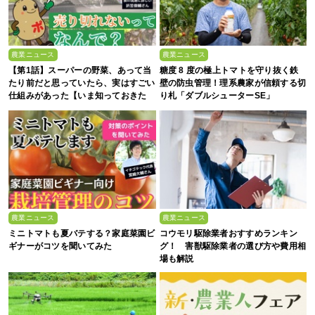
農業ニュース
農業ニュース
【第1話】スーパーの野菜、あって当
糖度 8 度の極上トマトを守り抜く鉄
たり前だと思っていたら、実はすごい
壁の防虫管理！理系農家が信頼する切
仕組みがあった【いま知っておきた
り札「ダブルシューターSE」
い、これからの”食”の話】
農業ニュース
農業ニュース
ミニトマトも夏バテする？家庭菜園ビ
コウモリ駆除業者おすすめランキン
ギナーがコツを聞いてみた
グ！ 害獣駆除業者の選び方や費用相
場も解説