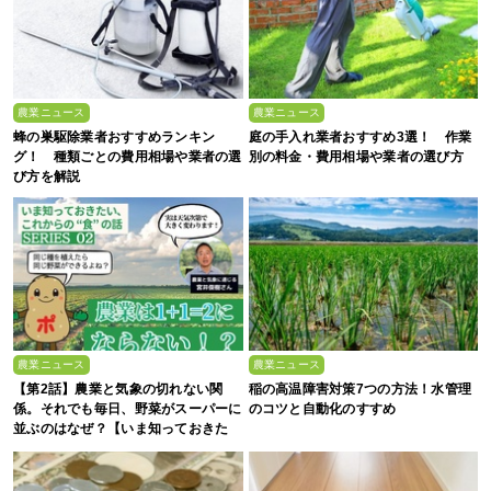
農業ニュース
農業ニュース
蜂の巣駆除業者おすすめランキン
庭の手入れ業者おすすめ3選！ 作業
グ！ 種類ごとの費用相場や業者の選
別の料金・費用相場や業者の選び方
び方を解説
農業ニュース
農業ニュース
【第2話】農業と気象の切れない関
稲の高温障害対策7つの方法！水管理
係。それでも毎日、野菜がスーパーに
のコツと自動化のすすめ
並ぶのはなぜ？【いま知っておきた
い、これからの”食”の話】