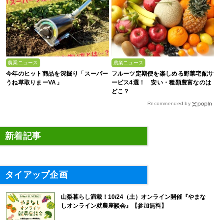
農業ニュース
農業ニュース
今年のヒット商品を深掘り「スーパー
フルーツ定期便を楽しめる野菜宅配サ
うね草取りまーVA」
ービス4選！ 安い・種類豊富なのは
どこ？
Recommended by
新着記事
タイアップ企画
山梨暮らし満載！10/24（土）オンライン開催『やまな
しオンライン就農座談会』【参加無料】