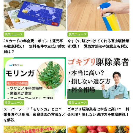
農業ニュース
農業ニュース
JAカードの年会費・ポイント還元率
今すぐに駆けつけてくれる害虫駆除業
を徹底解説！ 無料条件や支払い締め
者3選！ 緊急対処法や注意点も解説
日は？
農業ニュース
農業ニュース
スーパーフード「モリンガ」とは？
ゴキブリ駆除業者は本当に高い？ 料
栄養素や活用法、家庭菜園の方法など
金相場と損しない選び方を徹底解説！
を解説