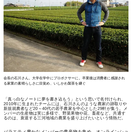
会長の⽯川さん。⼤学在学中にプロボクサーに。卒業後は消費者に感謝され
る家業の素晴らしさに⽬覚め、いしかわ製茶を継ぐ
「真っ白なノートに夢を書き込もう」という思いで名付けられ、
2010年に生まれたチームには、石川さんのような農家の跡取りや
新規就農者など20～40代の若手農家を中心とした29軒が集う。メ
ンバーの生産物は実に多様で、野菜果物や花、畜産など。共通す
るのは、衰退する三河地域の農業を盛り上げたいという情熱だ。
バラエティ豊かなメンバーの農産物を集め、オンラインショ