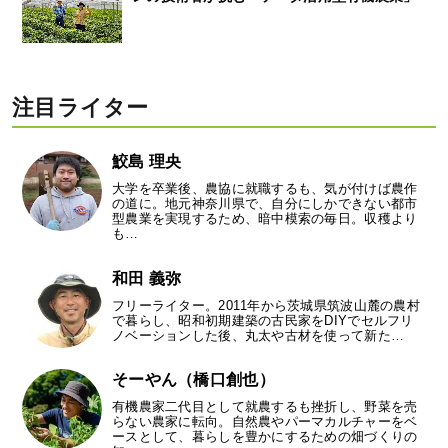
注目ライター
鮫島 理央
大学を卒業後、農協に就職するも、気が付けば農作
の道に。地元神奈川県で、自分にしかできない都市
型農業を実現するため、暗中模索の毎日。収穫より
も…
和田 義弥
フリーライター。2011年から茨城県筑波山麓の農村
で暮らし、昭和初期建築の古民家をDIYでセルフリ
ノベーションした後、丸太や古材を使って新た…
そーやん（橋口創也）
有機農家二代目として就農するも挫折し、野菜を売
らない農家に転向。自然農やパーマカルチャーをベ
ースとして、暮らしを豊かにするための畑づくりの