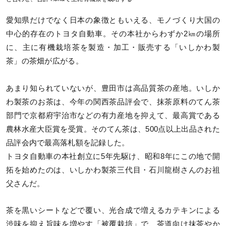
愛知県だけでなく日本の象徴ともいえる、モノづくり大国の
中心的存在のトヨタ自動車。その本社からわずか2㎞の場所
に、主に有機栽培茶を製造・加工・販売する「いしかわ製
茶」の茶畑が広がる。
あまり知られていないが、豊田市は高品質茶の産地。いしか
わ製茶のお茶は、今年の関西茶品評会で、抹茶原料のてん茶
部門で京都府宇治市などの有力産地を抑えて、最高賞である
農林水産大臣賞を受賞。そのてん茶は、500点以上出品された
品評会内で最高落札額を記録した。
トヨタ自動車の本社創立に5年先駆け、昭和8年にこの地で開
拓を始めたのは、いしかわ製茶三代目・石川龍樹さんのお祖
父さんだ。
茶を黒いシートなどで覆い、光合成で増えるカテキンによる
渋味を抑え旨味を増やす「被覆栽培」で、茶道向け抹茶やか