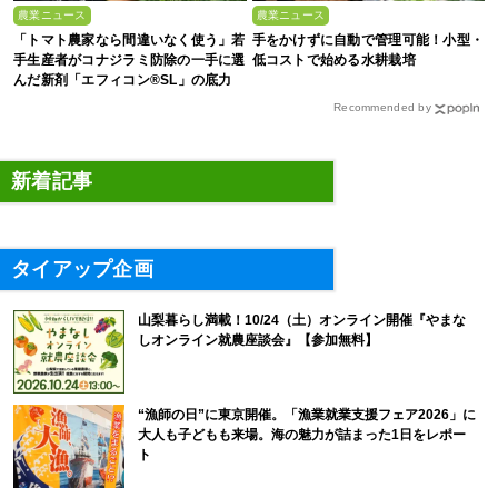
農業ニュース
農業ニュース
「トマト農家なら間違いなく使う」若
手をかけずに自動で管理可能！小型・
手生産者がコナジラミ防除の一手に選
低コストで始める水耕栽培
んだ新剤「エフィコン®SL」の底力
Recommended by
新着記事
タイアップ企画
山梨暮らし満載！10/24（土）オンライン開催『やまな
しオンライン就農座談会』【参加無料】
“漁師の日”に東京開催。「漁業就業支援フェア2026」に
大人も子どもも来場。海の魅力が詰まった1日をレポー
ト