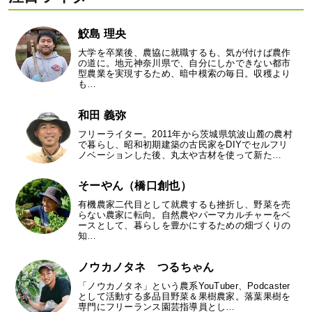
鮫島 理央
大学を卒業後、農協に就職するも、気が付けば農作
の道に。地元神奈川県で、自分にしかできない都市
型農業を実現するため、暗中模索の毎日。収穫より
も…
和田 義弥
フリーライター。2011年から茨城県筑波山麓の農村
で暮らし、昭和初期建築の古民家をDIYでセルフリ
ノベーションした後、丸太や古材を使って新た…
そーやん（橋口創也）
有機農家二代目として就農するも挫折し、野菜を売
らない農家に転向。自然農やパーマカルチャーをベ
ースとして、暮らしを豊かにするための畑づくりの
知…
ノウカノタネ つるちゃん
「ノウカノタネ」という農系YouTuber、Podcaster
として活動する多品目野菜＆果樹農家。落葉果樹を
専門にフリーランス園芸指導員とし…