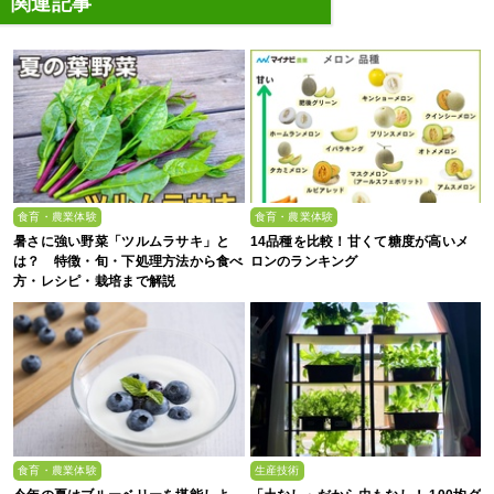
関連記事
食育・農業体験
食育・農業体験
暑さに強い野菜「ツルムラサキ」と
14品種を比較！甘くて糖度が高いメ
は？ 特徴・旬・下処理方法から食べ
ロンのランキング
方・レシピ・栽培まで解説
食育・農業体験
生産技術