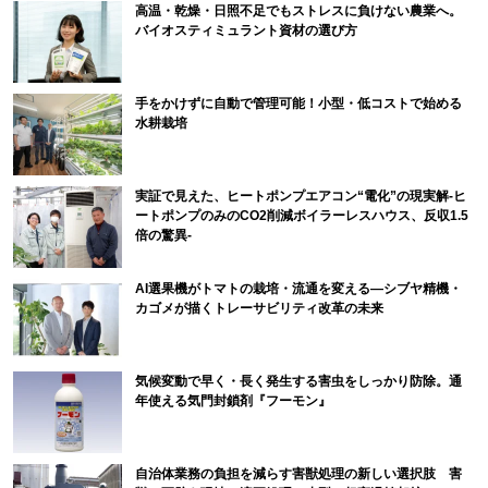
高温・乾燥・日照不足でもストレスに負けない農業へ。
バイオスティミュラント資材の選び方
手をかけずに自動で管理可能！小型・低コストで始める
水耕栽培
実証で見えた、ヒートポンプエアコン“電化”の現実解-ヒ
ートポンプのみのCO2削減ボイラーレスハウス、反収1.5
倍の驚異-
AI選果機がトマトの栽培・流通を変える―シブヤ精機・
カゴメが描くトレーサビリティ改革の未来
気候変動で早く・長く発生する害虫をしっかり防除。通
年使える気門封鎖剤『フーモン』
自治体業務の負担を減らす害獣処理の新しい選択肢 害