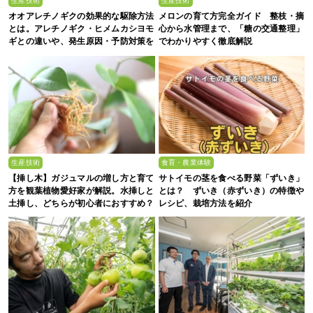
生産技術
生産技術
オオアレチノギクの効果的な駆除方法
メロンの育て方完全ガイド 整枝・摘
とは。アレチノギク・ヒメムカシヨモ
心から水管理まで、「糖の交通整理」
ギとの違いや、発生原因・予防対策を
でわかりやすく徹底解説
解説
生産技術
食育・農業体験
【挿し木】ガジュマルの増し方と育て
サトイモの茎を食べる野菜「ずいき」
方を観葉植物愛好家が解説。水挿しと
とは？ ずいき（赤ずいき）の特徴や
土挿し、どちらが初心者におすすめ？
レシピ、栽培方法を紹介