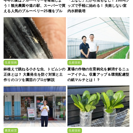
今年の夏はブルーベリーを堪能しよ
「土なし」だから虫もなし！ 100均グ
う！観光農園や道の駅、スーパーで買
ッズで手軽に始める！ 失敗しない室
える人気のブルーベリー25種をブル
内水耕栽培
ーベリー農家の息子が解説
生産技術
生産技術
鉢植えで跳ねる小さな虫、トビムシの
夏場の作物の生育鈍化を解消するニュ
正体とは？ 大量発生を防ぐ対策と土
ーアイテム。収量アップ＆環境配慮型
作りのコツを園芸のプロが解説
の紙マルチとは！？
農業経営
生産技術