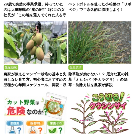
29歳で突然の事業承継、待っていた
ペットボトルを使った小松菜の「リボ
のは大量離職の“魔の5年” 2代目の女
ベジ」で半永久的に収穫しよう！
社長が「この地を選んでくれた人を守
る」と誓った日
生産技術
生産技術
農家が教えるマンゴー栽培の基本と失
除草剤が効かない！？ 厄介な夏の雑
敗しない育て方。初心者におすすめの
草「オヒシバ（チカラグサ）」の除
品種から年間スケジュール、開花・収
草・防除方法を農家が解説
穫のコツまで徹底解説