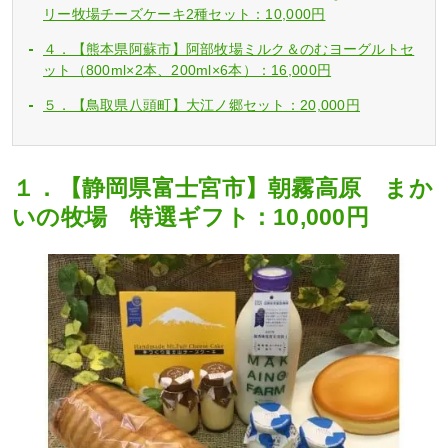
リー牧場チーズケーキ2種セット：10,000円
４．【熊本県阿蘇市】阿部牧場ミルク＆のむヨーグルトセ
ット（800ml×2本、200ml×6本）：16,000円
５．【鳥取県八頭町】大江ノ郷セット：20,000円
１．【静岡県富士宮市】朝霧高原 まか
いの牧場 特選ギフト：10,000円