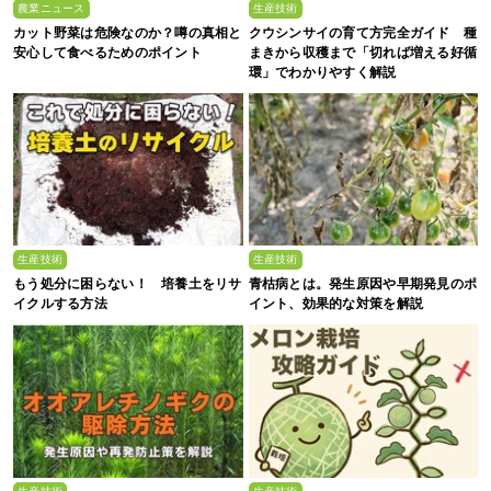
農業ニュース
生産技術
カット野菜は危険なのか？噂の真相と
クウシンサイの育て方完全ガイド 種
安心して食べるためのポイント
まきから収穫まで「切れば増える好循
環」でわかりやすく解説
生産技術
生産技術
もう処分に困らない！ 培養土をリサ
青枯病とは。発生原因や早期発見のポ
イクルする方法
イント、効果的な対策を解説