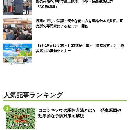
獣の死骸を現地で適正処理 小型・超高温焼却炉
『ACE0.5型』
農薬の正しい知識・安全な使い方を産地全体で共有。直
売所で専門家によるセミナー開催
【8月19日19：30～】23世紀へ繋ぐ「自立経営」と「脱
炭素」の真髄セミナー
人気記事ランキング
コニシキソウの駆除方法とは？ 発生原因や
効果的な予防対策を解説