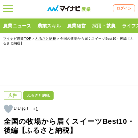
ログイン
農業ニュース
農業スキル
農業経営
採用・就農
ライフ
マイナビ農業TOP
>
ふるさと納税
> 全国の牧場から届くスイーツBest10・後編【ふ
るさと納税】
広告
ふるさと納税
+1
全国の牧場から届くスイーツBest10・
後編【ふるさと納税】