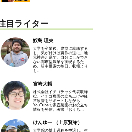
注目ライター
鮫島 理央
大学を卒業後、農協に就職する
も、気が付けば農作の道に。地
元神奈川県で、自分にしかでき
ない都市型農業を実現するた
め、暗中模索の毎日。収穫より
も…
宮崎大輔
株式会社イチゴテック代表取締
役。イチゴ農園の立ち上げや経
営改善をサポートしながら、
YouTubeで家庭菜園のお役立ち
情報を発信。著書『おうち…
けんゆー （上原賢祐）
大学院の博士過程を中退し、生