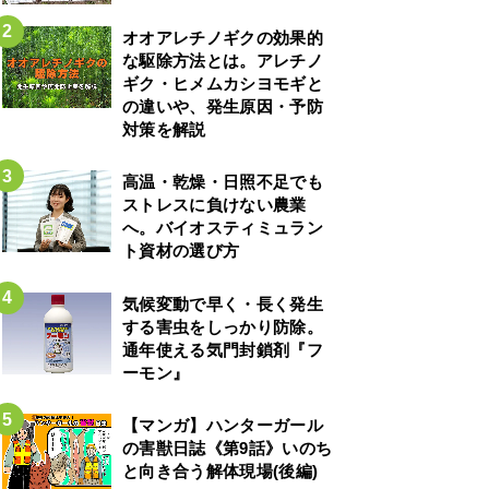
オオアレチノギクの効果的
な駆除方法とは。アレチノ
ギク・ヒメムカシヨモギと
の違いや、発生原因・予防
対策を解説
高温・乾燥・日照不足でも
ストレスに負けない農業
へ。バイオスティミュラン
ト資材の選び方
気候変動で早く・長く発生
する害虫をしっかり防除。
通年使える気門封鎖剤『フ
ーモン』
【マンガ】ハンターガール
の害獣日誌《第9話》いのち
と向き合う解体現場(後編)