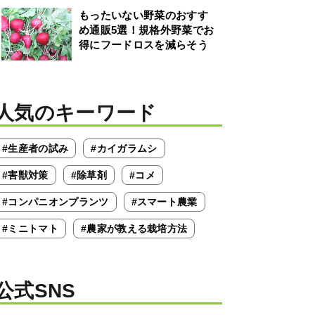
もったいない野菜のおすす
め通販5選！規格外野菜でお
得にフードロスを減らそう
人気のキーワード
#生産者の試み
#カイガラムシ
#害獣対策
#除草剤
#コメ
#コンパニオンプランツ
#スマート農業
#ミニトマト
#農家が教える栽培方法
公式SNS