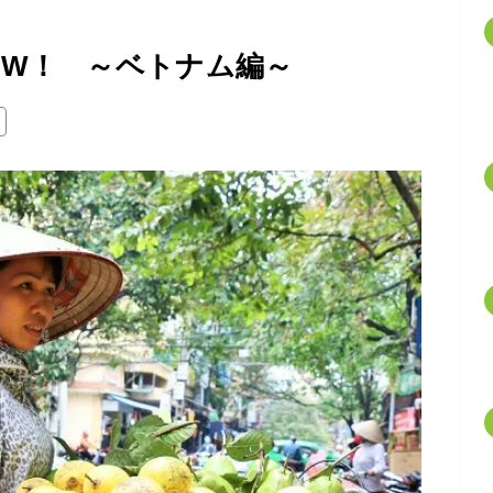
OW！ ～ベトナム編～