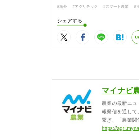
#海外
#アグリテック
#スマート農業
#
シェアする
U
マイナビ
農業の最新ニュ
報発信を通して
繋ぎ、「農業関
https://agri.myna