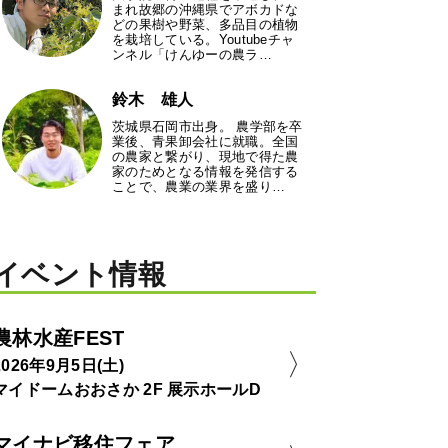
まれ故郷の沖縄県でアボカドな
どの果樹や野菜、多品目の植物
を栽培している。Youtubeチャ
ンネル「けんゆーの農ラ…
鈴木 雄人
茨城県石岡市出身。 農学部を卒
業後、青果卸会社に就職。全国
の農家と繋がり、現地で得た農
家のためとなる情報を発信する
ことで、農業の業界を盛り…
イベント情報
農林水産FEST
2026年9月5日(土)
マイドームおおさか 2F 展示ホールD
マイナビ移住フェア