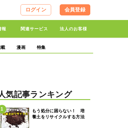
ログイン
会員登録
情報
関連サービス
法人のお客様
連載
漫画
特集
人気記事ランキング
もう処分に困らない！ 培
養土をリサイクルする方法