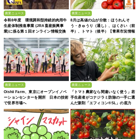
農業ニュース
農業ニュース
令和8年度 環境調和型持続的肉用牛
8月は高値の山が分散：ほうれんそ
生産体制推進事業 (JRA畜産振興事
う・きゅうり（通し）、はくさい（前
業)に係る第１回オンライン情報交換
半）、トマト（後半）【青果市況情報
会
アプリ「YAOYASAN」】
農業ニュース
農業ニュース
Oishii Farm、東京にオープンイノベ
「トマト農家なら間違いなく使う」若
ーションセンターを開所 日本の技術
手生産者がコナジラミ防除の一手に選
で世界市場へ
んだ新剤「エフィコン®SL」の底力