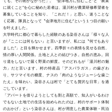
ても、その術がなかった」。〝会津地方に住むこと″と〝農業
に就くこと″を心に秘めた若者は、湯川村が農業研修希望者を
募集していることを知り、「これだ！」と思い、迷うことな
く応募。隊員となって〝会津地方に住む″という１つ目の願い
を叶えました。
大学時代に都心で暮らした経験のある染谷さんは「様々な人
が『ここには何もない』と言いますが、私には〝何でもあり
ました″」と目を輝かせます。四季折々の表情を見せる自然、
情の厚い人間関係。土地と人との結びつき。自然の恵み。回
り道をしないで届く野菜の鮮度。そのどれもが「湯川村の魅
力」だと言います。村の特産品「アスパラガス」の歯ざわ
り、サツマイモの糖度、ナスの「肉のようなジューシな歯ご
たえ」を味わい、染谷さんは村で「とても贅沢な日常」を過
ごしています。
「アパートを借りようとしても割と高額で、知人がいるわけ
でもない土地での生活を始められたのは、村のサポート体制
のおかげ」という染谷さんは、村が用意した農業体験・民泊