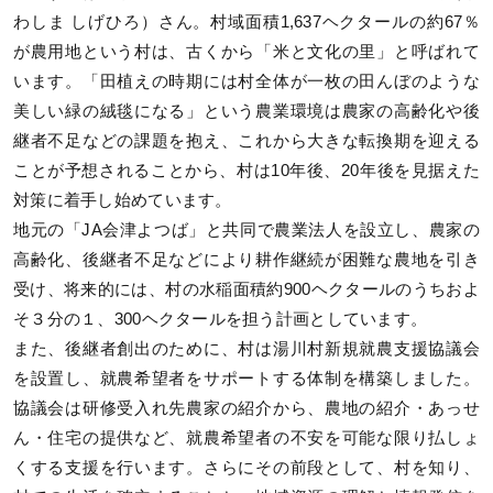
わしま しげひろ）さん。村域面積1,637ヘクタールの約67％
が農用地という村は、古くから「米と文化の里」と呼ばれて
います。「田植えの時期には村全体が一枚の田んぼのような
美しい緑の絨毯になる」という農業環境は農家の高齢化や後
継者不足などの課題を抱え、これから大きな転換期を迎える
ことが予想されることから、村は10年後、20年後を見据えた
対策に着手し始めています。
地元の「JA会津よつば」と共同で農業法人を設立し、農家の
高齢化、後継者不足などにより耕作継続が困難な農地を引き
受け、将来的には、村の水稲面積約900ヘクタールのうちおよ
そ３分の１、300ヘクタールを担う計画としています。
また、後継者創出のために、村は湯川村新規就農支援協議会
を設置し、就農希望者をサポートする体制を構築しました。
協議会は研修受入れ先農家の紹介から、農地の紹介・あっせ
ん・住宅の提供など、就農希望者の不安を可能な限り払しょ
くする支援を行います。さらにその前段として、村を知り、