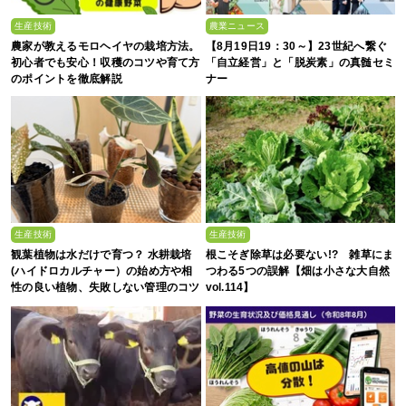
生産技術
農業ニュース
農家が教えるモロヘイヤの栽培方法。
【8月19日19：30～】23世紀へ繋ぐ
初心者でも安心！収穫のコツや育て方
「自立経営」と「脱炭素」の真髄セミ
のポイントを徹底解説
ナー
生産技術
生産技術
観葉植物は水だけで育つ？ 水耕栽培
根こそぎ除草は必要ない!? 雑草にま
(ハイドロカルチャー）の始め方や相
つわる5つの誤解【畑は小さな大自然
性の良い植物、失敗しない管理のコツ
vol.114】
まで徹底解説