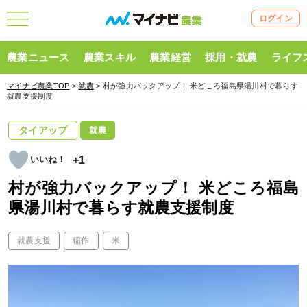
ログイン
農業ニュース
農業スキル
農業経営
採用・就農
ライフ
マイナビ農業TOP
>
就農
> 村が強力バックアップ！ 米どころ福島県湯川村で暮らす
就農支援制度
タイアップ
就農
+1
村が強力バックアップ！ 米どころ福島
県湯川村で暮らす就農支援制度
就農支援
稲作
米