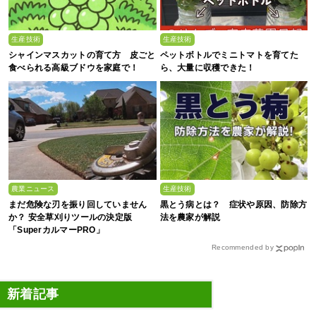
生産技術
生産技術
シャインマスカットの育て方 皮ごと
ペットボトルでミニトマトを育てた
食べられる高級ブドウを家庭で！
ら、大量に収穫できた！
農業ニュース
生産技術
まだ危険な刃を振り回していません
黒とう病とは？ 症状や原因、防除方
か？ 安全草刈りツールの決定版
法を農家が解説
「SuperカルマーPRO」
Recommended by
新着記事