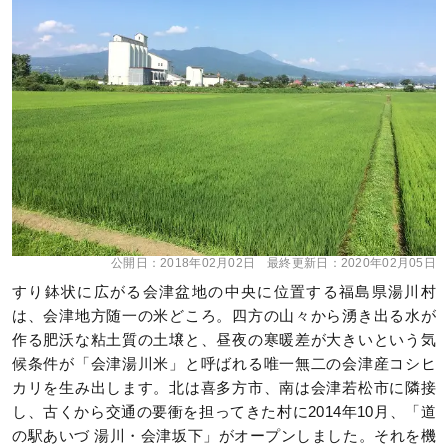
公開日：
2018年02月02日
最終更新日：
2020年02月05日
すり鉢状に広がる会津盆地の中央に位置する福島県湯川村
は、会津地方随一の米どころ。四方の山々から湧き出る水が
作る肥沃な粘土質の土壌と、昼夜の寒暖差が大きいという気
候条件が「会津湯川米」と呼ばれる唯一無二の会津産コシヒ
カリを生み出します。北は喜多方市、南は会津若松市に隣接
し、古くから交通の要衝を担ってきた村に2014年10月、「道
の駅あいづ 湯川・会津坂下」がオープンしました。それを機