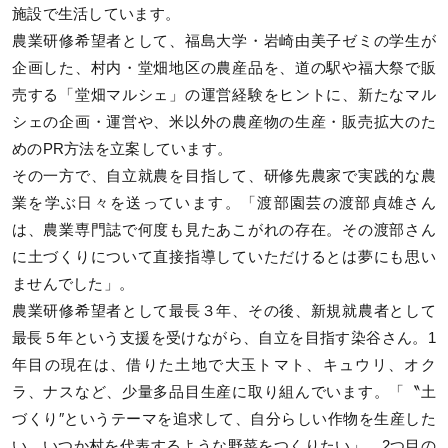
施設で生活しています。
農業研修希望者として、福島大学・岩崎由美子ゼミの学生が
企画した、村内・堂畑地区の農産品を、道の駅や福大祭で販
売する「堂畑マルシェ」の運営経験をヒントに、新たなマル
シェの企画・運営や、米以外の農産物の生産・販売拡大のた
めのPR方法を立案しています。
その一方で、自立就農を目指して、研修先農家で実践的な農
業を学ぶ日々を送っています。「渡部園芸の渡部貞雄さん
は、農業専門誌で何度も見たあこがれの存在。その渡部さん
に土づくりについて直接指導していただけるとは夢にも思い
ませんでした」。
農業研修希望者として最長３年、その後、新規就農者として
最長５年という支援を受けながら、自立を目指す染谷さん。1
年目の現在は、借りた土地で大玉トマト、キュウリ、オク
ラ、ナスなど、少量多品目生産に取り組んでいます。「〝土
づくり″というテーマを追求して、自分らしい作物を生産した
い。いつか村を代表するような野菜をつくりたい」。2つ目の