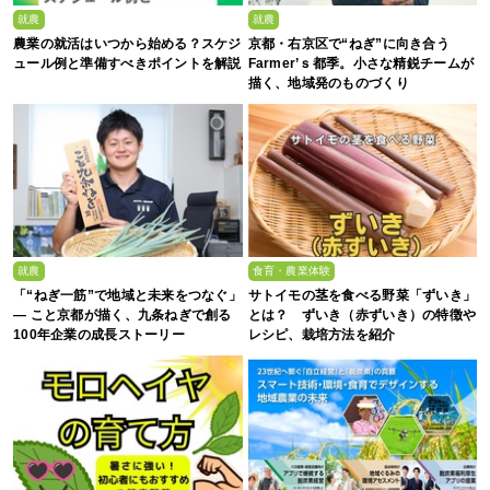
就農
就農
農業の就活はいつから始める？スケジ
京都・右京区で“ねぎ”に向き合う
ュール例と準備すべきポイントを解説
Farmer’ｓ都季。小さな精鋭チームが
描く、地域発のものづくり
就農
食育・農業体験
「“ねぎ一筋”で地域と未来をつなぐ」
サトイモの茎を食べる野菜「ずいき」
— こと京都が描く、九条ねぎで創る
とは？ ずいき（赤ずいき）の特徴や
100年企業の成長ストーリー
レシピ、栽培方法を紹介