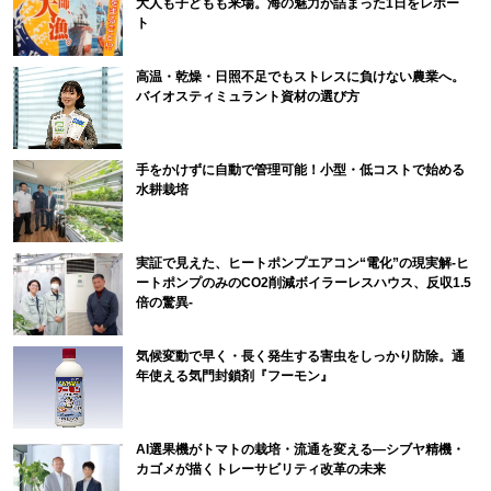
大人も子どもも来場。海の魅力が詰まった1日をレポー
ト
高温・乾燥・日照不足でもストレスに負けない農業へ。
バイオスティミュラント資材の選び方
手をかけずに自動で管理可能！小型・低コストで始める
水耕栽培
実証で見えた、ヒートポンプエアコン“電化”の現実解-ヒ
ートポンプのみのCO2削減ボイラーレスハウス、反収1.5
倍の驚異-
気候変動で早く・長く発生する害虫をしっかり防除。通
年使える気門封鎖剤『フーモン』
AI選果機がトマトの栽培・流通を変える―シブヤ精機・
カゴメが描くトレーサビリティ改革の未来