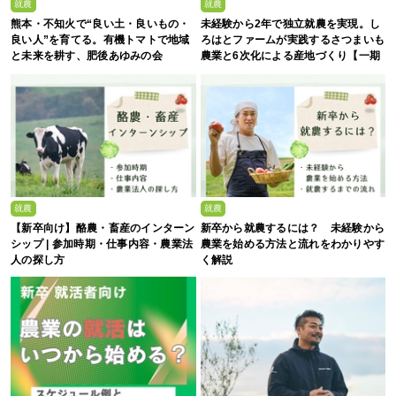
就農
就農
熊本・不知火で“良い土・良いもの・
未経験から2年で独立就農を実現。し
良い人”を育てる。有機トマトで地域
ろはとファームが実践するさつまいも
と未来を耕す、肥後あゆみの会
農業と6次化による産地づくり【一期
生募集】
就農
就農
【新卒向け】酪農・畜産のインターン
新卒から就農するには？ 未経験から
シップ | 参加時期・仕事内容・農業法
農業を始める方法と流れをわかりやす
人の探し方
く解説