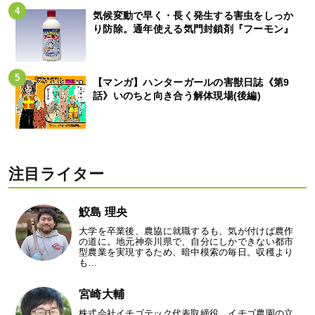
気候変動で早く・長く発生する害虫をしっか
り防除。通年使える気門封鎖剤『フーモン』
【マンガ】ハンターガールの害獣日誌《第9
話》いのちと向き合う解体現場(後編)
注目ライター
鮫島 理央
大学を卒業後、農協に就職するも、気が付けば農作
の道に。地元神奈川県で、自分にしかできない都市
型農業を実現するため、暗中模索の毎日。収穫より
も…
宮崎大輔
株式会社イチゴテック代表取締役。イチゴ農園の立