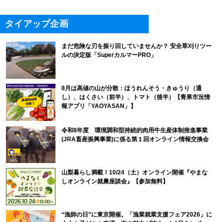
タイアップ企画
まだ危険な刃を振り回していませんか？ 安全草刈りツー
ルの決定版「SuperカルマーPRO」
8月は高値の山が分散：ほうれんそう・きゅうり（通
し）、はくさい（前半）、トマト（後半）【青果市況情
報アプリ「YAOYASAN」】
令和8年度 環境調和型持続的肉用牛生産体制推進事業
(JRA畜産振興事業)に係る第１回オンライン情報交換会
山梨暮らし満載！10/24（土）オンライン開催『やまな
しオンライン就農座談会』【参加無料】
“漁師の日”に東京開催。「漁業就業支援フェア2026」に