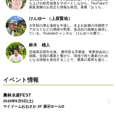
ち上げや経営改善をサポートしながら、YouTubeで
家庭菜園のお役立ち情報を発信。著書『おうち…
けんゆー （上原賢祐）
大学院の博士過程を中退し、生まれ故郷の沖縄県で
アボカドなどの果樹や野菜、多品目の植物を栽培し
ている。Youtubeチャンネル「けんゆーの農ラ…
鈴木 雄人
茨城県石岡市出身。 農学部を卒業後、青果卸会社に
就職。全国の農家と繋がり、現地で得た農家のため
となる情報を発信することで、農業の業界を盛り…
イベント情報
農林水産FEST
2026年9月5日(土)
マイドームおおさか 2F 展示ホールD