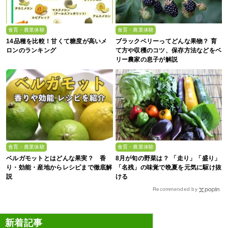
食育・農業体験
食育・農業体験
14品種を比較！甘くて糖度が高いメ
ブラックベリーってどんな果物？ 育
ロンのランキング
て方や収穫のコツ、保存方法などをベ
リー農家の息子が解説
食育・農業体験
食育・農業体験
ベルガモットとはどんな果実？ 香
8月が旬の野菜は？ 「走り」「盛り」
り・効能・産地からレシピまで徹底解
「名残」の味覚で晩夏を元気に駆け抜
説
ける
Recommended by
新着記事