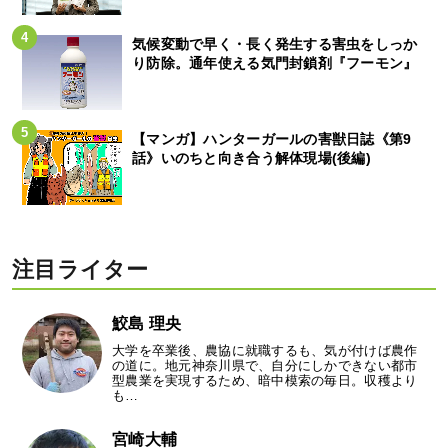
気候変動で早く・長く発生する害虫をしっか
り防除。通年使える気門封鎖剤『フーモン』
【マンガ】ハンターガールの害獣日誌《第9
話》いのちと向き合う解体現場(後編)
注目ライター
鮫島 理央
大学を卒業後、農協に就職するも、気が付けば農作
の道に。地元神奈川県で、自分にしかできない都市
型農業を実現するため、暗中模索の毎日。収穫より
も…
宮崎大輔