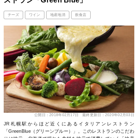
ストラン「Green Blue」
チーズ
ワイン
地産地消
飲食店
公開日：
2018年02月17日
最終更新日：
2020年02月03日
JR札幌駅からほど近くにあるイタリアンレストラン
「GreenBlue（グリーンブルー）」。このレストランのこだわ