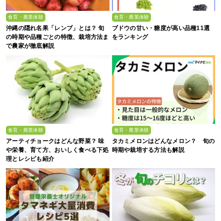
食育・農業体験
食育・農業体験
沖縄の隠れ名果「レンブ」とは？ 旬
ブドウの甘い・糖度が高い品種11選
の時期や品種ごとの特徴、栽培方法ま
をランキング
で農家が徹底解説
食育・農業体験
食育・農業体験
アーティチョークはどんな野菜？ 味
タカミメロンはどんなメロン？ 旬の
や栄養、育て方、おいしく食べる下処
時期や栽培する方法も解説
理とレシピも紹介