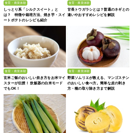
食育・農業体験
食育・農業体験
しっとり系「シルクスイート」と
甘長トウガラシとは？普通のネギとの
は？ 特徴や栽培方法、焼き芋・スイ
違いやおすすめレシピを解説
ートポテトのレシピも紹介
食育・農業体験
食育・農業体験
玄米ご飯のおいしい炊き方をお米マイ
野菜ソムリエが教える、マンゴスチン
スターが伝授！ 炊飯器の白米モード
のおいしい食べ方。簡単な皮の剥き
でもOK！
方・種の取り除き方まで解説