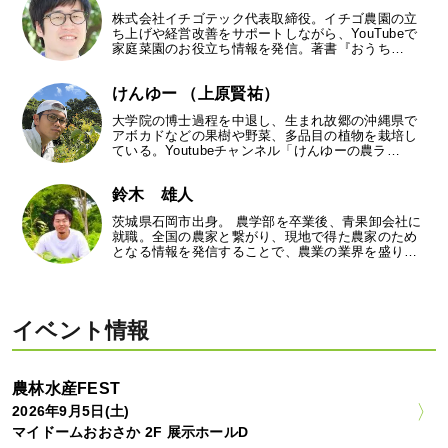
株式会社イチゴテック代表取締役。イチゴ農園の立
ち上げや経営改善をサポートしながら、YouTubeで
家庭菜園のお役立ち情報を発信。著書『おうち…
けんゆー （上原賢祐）
大学院の博士過程を中退し、生まれ故郷の沖縄県で
アボカドなどの果樹や野菜、多品目の植物を栽培し
ている。Youtubeチャンネル「けんゆーの農ラ…
鈴木 雄人
茨城県石岡市出身。 農学部を卒業後、青果卸会社に
就職。全国の農家と繋がり、現地で得た農家のため
となる情報を発信することで、農業の業界を盛り…
イベント情報
農林水産FEST
2026年9月5日(土)
マイドームおおさか 2F 展示ホールD