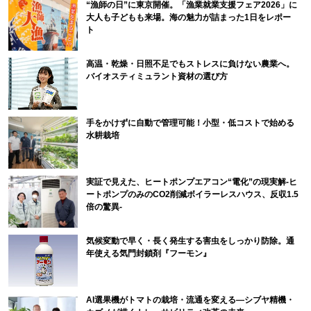
“漁師の日”に東京開催。「漁業就業支援フェア2026」に
大人も子どもも来場。海の魅力が詰まった1日をレポー
ト
高温・乾燥・日照不足でもストレスに負けない農業へ。
バイオスティミュラント資材の選び方
手をかけずに自動で管理可能！小型・低コストで始める
水耕栽培
実証で見えた、ヒートポンプエアコン“電化”の現実解-ヒ
ートポンプのみのCO2削減ボイラーレスハウス、反収1.5
倍の驚異-
気候変動で早く・長く発生する害虫をしっかり防除。通
年使える気門封鎖剤『フーモン』
AI選果機がトマトの栽培・流通を変える―シブヤ精機・