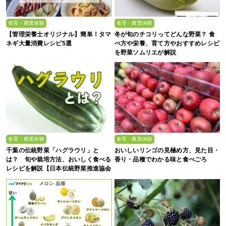
食育・農業体験
食育・農業体験
【管理栄養士オリジナル】簡単！タマ
冬が旬のチコリってどんな野菜？ 食
ネギ大量消費レシピ5選
べ方や栄養、育て方やおすすめレシピ
を野菜ソムリエが解説
食育・農業体験
食育・農業体験
千葉の伝統野菜「ハグラウリ」と
おいしいリンゴの見極め方、見た目・
は？ 旬や栽培方法、おいしく食べる
香り・品種でわかる味と食べごろ
レシピを解説【日本伝統野菜推進協会
監修】