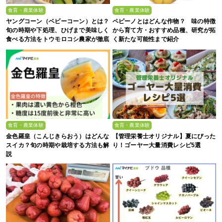
食育・農業体験
食育・農業体験
ヤングコーン（ベビーコーン）とは？
ペピーノとはどんな作物？ 味の特徴
旬の時期や下処理、ひげまで美味しく
から育て方・おすすめ品種、研究が拓
食べる方法をトウモロコシ農家が徹底
く新たな可能性まで紹介
解説！
食育・農業体験
食育・農業体験
金色羅皇（こんじきらおう）はどんな
【管理栄養士オリジナル】夏にぴった
スイカ？旬の時期や栽培する方法も解
り！ゴーヤー大量消費レシピ5選
説