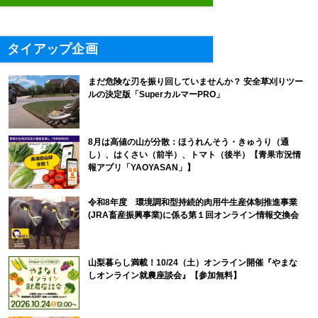
タイアップ企画
まだ危険な刃を振り回していませんか？ 安全草刈りツー
ルの決定版「SuperカルマーPRO」
8月は高値の山が分散：ほうれんそう・きゅうり（通
し）、はくさい（前半）、トマト（後半）【青果市況情
報アプリ「YAOYASAN」】
令和8年度 環境調和型持続的肉用牛生産体制推進事業
(JRA畜産振興事業)に係る第１回オンライン情報交換会
山梨暮らし満載！10/24（土）オンライン開催『やまな
しオンライン就農座談会』【参加無料】