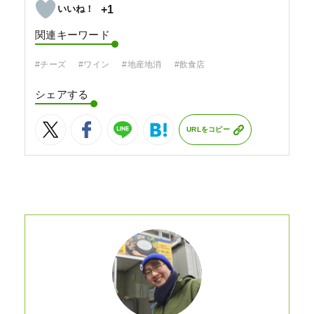
+1
関連キーワード
#チーズ
#ワイン
#地産地消
#飲食店
シェアする
URLをコピー