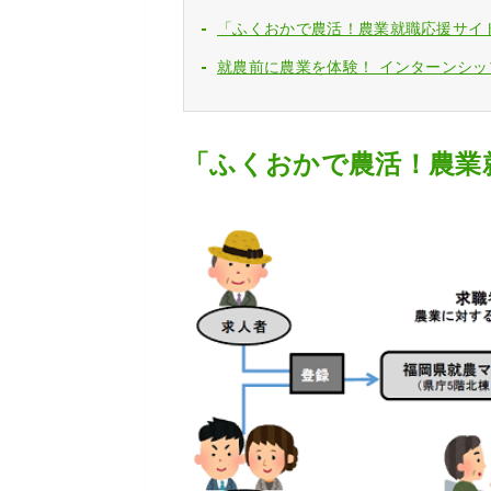
「ふくおかで農活！農業就職応援サイ
就農前に農業を体験！ インターンシ
「ふくおかで農活！農業