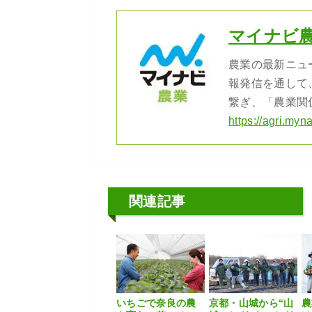
マイナビ
農業の最新ニュ
報発信を通して
繋ぎ、「農業関
https://agri.myna
関連記事
いちごで奈良の農
京都・山城から“山
農