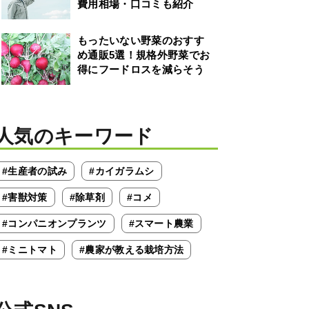
費用相場・口コミも紹介
もったいない野菜のおすす
め通販5選！規格外野菜でお
得にフードロスを減らそう
人気のキーワード
#生産者の試み
#カイガラムシ
#害獣対策
#除草剤
#コメ
#コンパニオンプランツ
#スマート農業
#ミニトマト
#農家が教える栽培方法