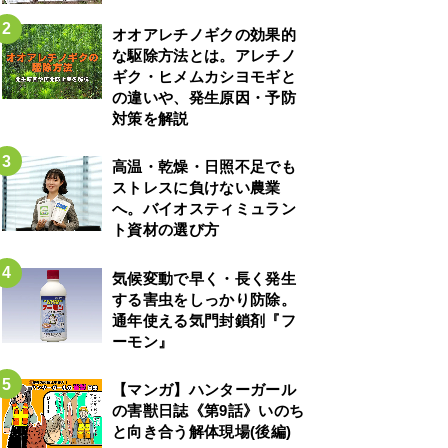
オオアレチノギクの効果的
な駆除方法とは。アレチノ
ギク・ヒメムカシヨモギと
の違いや、発生原因・予防
対策を解説
高温・乾燥・日照不足でも
ストレスに負けない農業
へ。バイオスティミュラン
ト資材の選び方
気候変動で早く・長く発生
する害虫をしっかり防除。
通年使える気門封鎖剤『フ
ーモン』
【マンガ】ハンターガール
の害獣日誌《第9話》いのち
と向き合う解体現場(後編)