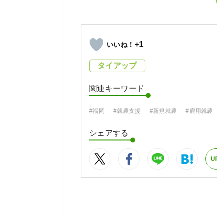
+1
タイアップ
関連キーワード
#福岡
#就農支援
#新規就農
#雇用就農
シェアする
U