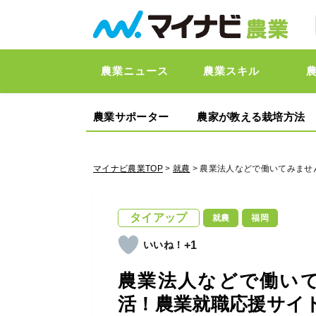
農業ニュース
農業スキル
農業サポーター
農家が教える栽培方法
マイナビ農業TOP
>
就農
> 農業法人などで働いてみま
タイアップ
就農
福岡
+1
農業法人などで働い
活！農業就職応援サイ