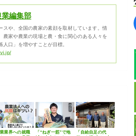
農業編集部
ースや、全国の農家の素顔を取材しています。情
、農家や農業の現場と農・食に関心のある人々を
係人口」を増やすことが目標。
vi.jp/
業業界への就職
「“ねぎ一筋”で地
「自給自足の代