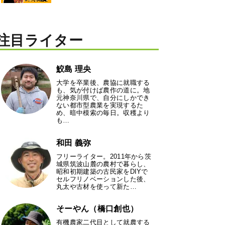
注目ライター
鮫島 理央
大学を卒業後、農協に就職する
も、気が付けば農作の道に。地
元神奈川県で、自分にしかでき
ない都市型農業を実現するた
め、暗中模索の毎日。収穫より
も…
和田 義弥
フリーライター。2011年から茨
城県筑波山麓の農村で暮らし、
昭和初期建築の古民家をDIYで
セルフリノベーションした後、
丸太や古材を使って新た…
そーやん（橋口創也）
有機農家二代目として就農する