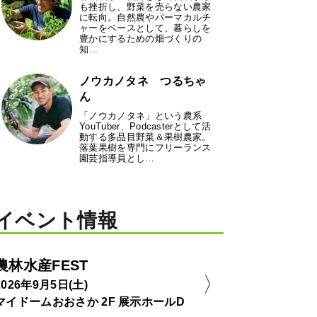
も挫折し、野菜を売らない農家
に転向。自然農やパーマカルチ
ャーをベースとして、暮らしを
豊かにするための畑づくりの
知…
ノウカノタネ つるちゃ
ん
「ノウカノタネ」という農系
YouTuber、Podcasterとして活
動する多品目野菜＆果樹農家。
落葉果樹を専門にフリーランス
園芸指導員とし…
イベント情報
農林水産FEST
2026年9月5日(土)
マイドームおおさか 2F 展示ホールD