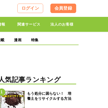
ログイン
会員登録
情報
関連サービス
法人のお客様
連載
漫画
特集
人気記事ランキング
もう処分に困らない！ 培
養土をリサイクルする方法