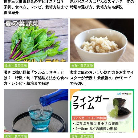
世界三大健康野菜のアピオスとは？
尾花沢スイカはどんなスイカ？ 旬の
栄養、食べ方、レシピ、栽培方法まで
時期や選び方、栽培方法も解説
徹底紹介
食育・農業体験
食育・農業体験
暑さに強い野菜「ツルムラサキ」と
玄米ご飯のおいしい炊き方をお米マイ
は？ 特徴・旬・下処理方法から食べ
スターが伝授！ 炊飯器の白米モード
方・レシピ・栽培まで解説
でもOK！
食育・農業体験
食育・農業体験