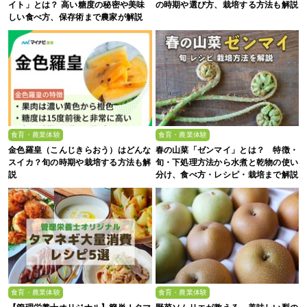
イト」とは？ 高い糖度の秘密や美味
の時期や選び方、栽培する方法も解説
しい食べ方、保存術まで農家が解説
食育・農業体験
食育・農業体験
金色羅皇（こんじきらおう）はどんな
春の山菜「ゼンマイ」とは？ 特徴・
スイカ？旬の時期や栽培する方法も解
旬・下処理方法から水煮と乾物の使い
説
分け、食べ方・レシピ・栽培まで解説
食育・農業体験
食育・農業体験