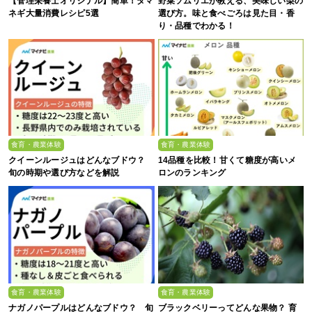
【管理栄養士オリジナル】簡単！タマ
野菜ソムリエが教える、美味しい梨の
ネギ大量消費レシピ5選
選び方。味と食べごろは見た目・香
り・品種でわかる！
食育・農業体験
食育・農業体験
クイーンルージュはどんなブドウ？
14品種を比較！甘くて糖度が高いメ
旬の時期や選び方などを解説
ロンのランキング
食育・農業体験
食育・農業体験
ナガノパープルはどんなブドウ？ 旬
ブラックベリーってどんな果物？ 育