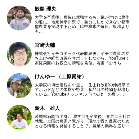
鮫島 理央
大学を卒業後、農協に就職するも、気が付けば農作
の道に。地元神奈川県で、自分にしかできない都市
型農業を実現するため、暗中模索の毎日。収穫より
も…
宮崎大輔
株式会社イチゴテック代表取締役。イチゴ農園の立
ち上げや経営改善をサポートしながら、YouTubeで
家庭菜園のお役立ち情報を発信。著書『おうち…
けんゆー （上原賢祐）
大学院の博士過程を中退し、生まれ故郷の沖縄県で
アボカドなどの果樹や野菜、多品目の植物を栽培し
ている。Youtubeチャンネル「けんゆーの農ラ…
鈴木 雄人
茨城県石岡市出身。 農学部を卒業後、青果卸会社に
就職。全国の農家と繋がり、現地で得た農家のため
となる情報を発信することで、農業の業界を盛り…