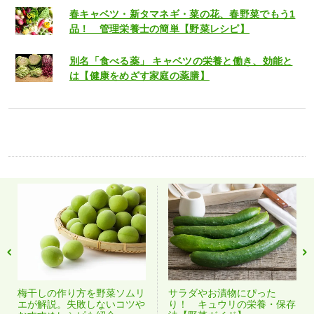
春キャベツ・新タマネギ・菜の花、春野菜でもう1
品！ 管理栄養士の簡単【野菜レシピ】
別名「食べる薬」 キャベツの栄養と働き、効能と
は【健康をめざす家庭の薬膳】
梅干しの作り方を野菜ソムリ
サラダやお漬物にぴった
エが解説。失敗しないコツや
り！ キュウリの栄養・保存