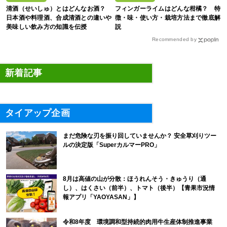
清酒（せいしゅ）とはどんなお酒？
フィンガーライムはどんな柑橘？ 特
日本酒や料理酒、合成清酒との違いや
徴・味・使い方・栽培方法まで徹底解
美味しい飲み方の知識を伝授
説
Recommended by
新着記事
タイアップ企画
まだ危険な刃を振り回していませんか？ 安全草刈りツー
ルの決定版「SuperカルマーPRO」
8月は高値の山が分散：ほうれんそう・きゅうり（通
し）、はくさい（前半）、トマト（後半）【青果市況情
報アプリ「YAOYASAN」】
令和8年度 環境調和型持続的肉用牛生産体制推進事業