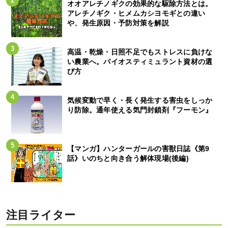
オオアレチノギクの効果的な駆除方法とは。
アレチノギク・ヒメムカシヨモギとの違い
や、発生原因・予防対策を解説
高温・乾燥・日照不足でもストレスに負けな
い農業へ。バイオスティミュラント資材の選
び方
気候変動で早く・長く発生する害虫をしっか
り防除。通年使える気門封鎖剤『フーモン』
【マンガ】ハンターガールの害獣日誌《第9
話》いのちと向き合う解体現場(後編)
注目ライター