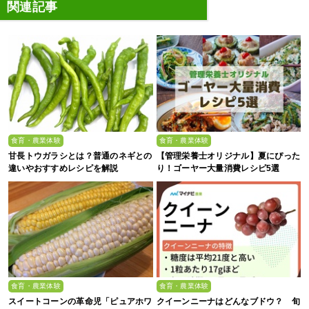
関連記事
食育・農業体験
食育・農業体験
甘長トウガラシとは？普通のネギとの
【管理栄養士オリジナル】夏にぴった
違いやおすすめレシピを解説
り！ゴーヤー大量消費レシピ5選
食育・農業体験
食育・農業体験
スイートコーンの革命児「ピュアホワ
クイーンニーナはどんなブドウ？ 旬