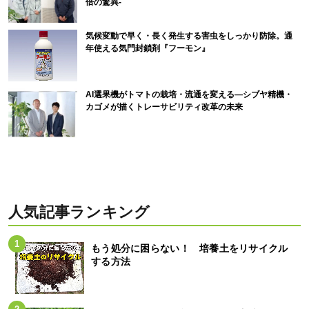
倍の驚異-
気候変動で早く・長く発生する害虫をしっかり防除。通
年使える気門封鎖剤『フーモン』
AI選果機がトマトの栽培・流通を変える―シブヤ精機・
カゴメが描くトレーサビリティ改革の未来
人気記事ランキング
もう処分に困らない！ 培養土をリサイクル
する方法