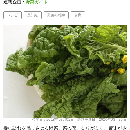
連載企画：
野菜ガイド
レシピ
豆知識
野菜の雑学
食育
公開日：
2018年03月02日
最終更新日：
2020年03月30日
春の訪れを感じさせる野菜、菜の花。香りがよく、苦味が少