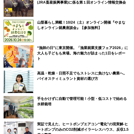
(JRA畜産振興事業)に係る第１回オンライン情報交換会
山梨暮らし満載！10/24（土）オンライン開催『やまな
しオンライン就農座談会』【参加無料】
“漁師の日”に東京開催。「漁業就業支援フェア2026」に
大人も子どもも来場。海の魅力が詰まった1日をレポー
ト
高温・乾燥・日照不足でもストレスに負けない農業へ。
バイオスティミュラント資材の選び方
手をかけずに自動で管理可能！小型・低コストで始める
水耕栽培
実証で見えた、ヒートポンプエアコン“電化”の現実解-ヒ
ートポンプのみのCO2削減ボイラーレスハウス、反収1.5