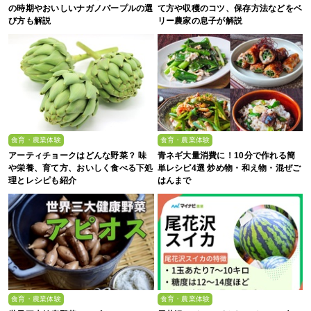
の時期やおいしいナガノパープルの選
て方や収穫のコツ、保存方法などをベ
び方も解説
リー農家の息子が解説
食育・農業体験
食育・農業体験
アーティチョークはどんな野菜？ 味
青ネギ大量消費に！10分で作れる簡
や栄養、育て方、おいしく食べる下処
単レシピ4選 炒め物・和え物・混ぜご
理とレシピも紹介
はんまで
食育・農業体験
食育・農業体験