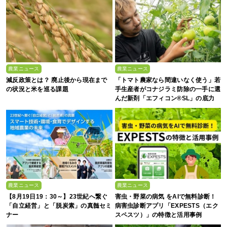
農業ニュース
農業ニュース
減反政策とは？ 廃止後から現在まで
「トマト農家なら間違いなく使う」若
の状況と米を巡る課題
手生産者がコナジラミ防除の一手に選
んだ新剤「エフィコン®SL」の底力
農業ニュース
農業ニュース
【8月19日19：30～】23世紀へ繋ぐ
害虫・野菜の病気 をAIで無料診断！
「自立経営」と「脱炭素」の真髄セミ
病害虫診断アプリ「EXPESTS（エク
ナー
スペスツ）」の特徴と活用事例