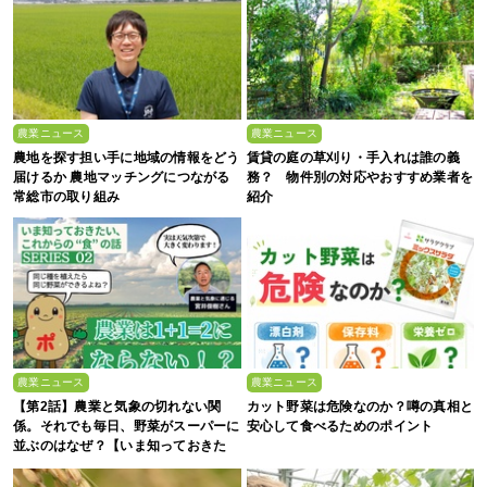
農業ニュース
農業ニュース
農地を探す担い手に地域の情報をどう
賃貸の庭の草刈り・手入れは誰の義
届けるか 農地マッチングにつながる
務？ 物件別の対応やおすすめ業者を
常総市の取り組み
紹介
農業ニュース
農業ニュース
【第2話】農業と気象の切れない関
カット野菜は危険なのか？噂の真相と
係。それでも毎日、野菜がスーパーに
安心して食べるためのポイント
並ぶのはなぜ？【いま知っておきた
い、これからの”食”の話】