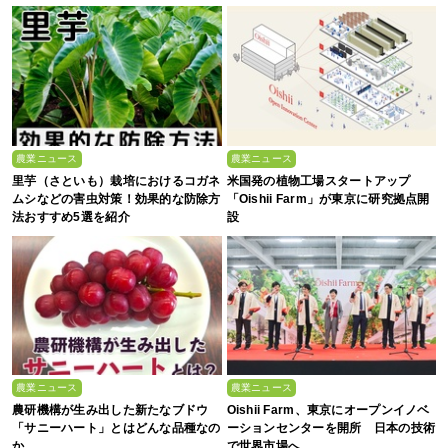
農業ニュース
農業ニュース
里芋（さといも）栽培におけるコガネ
米国発の植物工場スタートアップ
ムシなどの害虫対策！効果的な防除方
「Oishii Farm」が東京に研究拠点開
法おすすめ5選を紹介
設
農業ニュース
農業ニュース
農研機構が生み出した新たなブドウ
Oishii Farm、東京にオープンイノベ
「サニーハート」とはどんな品種なの
ーションセンターを開所 日本の技術
か
で世界市場へ