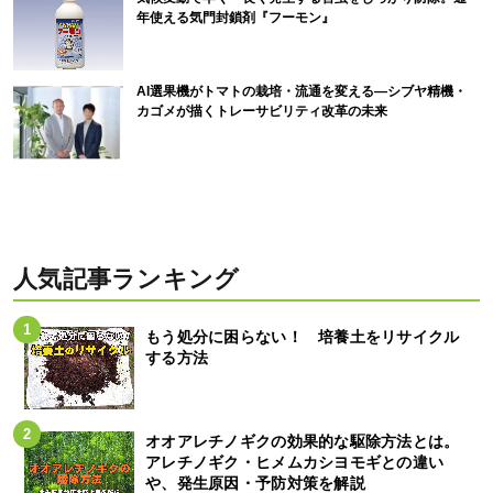
年使える気門封鎖剤『フーモン』
AI選果機がトマトの栽培・流通を変える―シブヤ精機・
カゴメが描くトレーサビリティ改革の未来
人気記事ランキング
もう処分に困らない！ 培養土をリサイクル
する方法
オオアレチノギクの効果的な駆除方法とは。
アレチノギク・ヒメムカシヨモギとの違い
や、発生原因・予防対策を解説