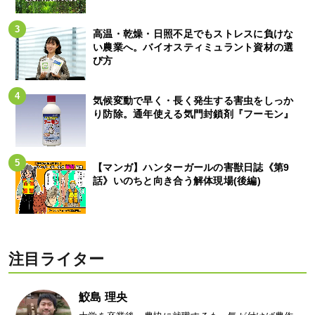
高温・乾燥・日照不足でもストレスに負けな
い農業へ。バイオスティミュラント資材の選
び方
気候変動で早く・長く発生する害虫をしっか
り防除。通年使える気門封鎖剤『フーモン』
【マンガ】ハンターガールの害獣日誌《第9
話》いのちと向き合う解体現場(後編)
注目ライター
鮫島 理央