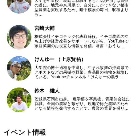
大学を卒業後、農協に就職するも、気が付けば農作
の道に。地元神奈川県で、自分にしかできない都市
型農業を実現するため、暗中模索の毎日。収穫より
も…
宮崎大輔
株式会社イチゴテック代表取締役。イチゴ農園の立
ち上げや経営改善をサポートしながら、YouTubeで
家庭菜園のお役立ち情報を発信。著書『おうち…
けんゆー （上原賢祐）
大学院の博士過程を中退し、生まれ故郷の沖縄県で
アボカドなどの果樹や野菜、多品目の植物を栽培し
ている。Youtubeチャンネル「けんゆーの農ラ…
鈴木 雄人
茨城県石岡市出身。 農学部を卒業後、青果卸会社に
就職。全国の農家と繋がり、現地で得た農家のため
となる情報を発信することで、農業の業界を盛り…
イベント情報