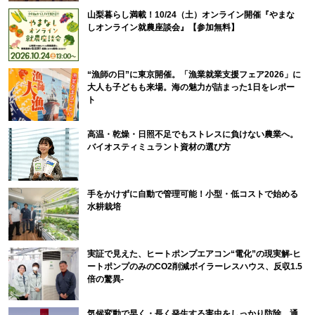
山梨暮らし満載！10/24（土）オンライン開催『やまな
しオンライン就農座談会』【参加無料】
“漁師の日”に東京開催。「漁業就業支援フェア2026」に
大人も子どもも来場。海の魅力が詰まった1日をレポー
ト
高温・乾燥・日照不足でもストレスに負けない農業へ。
バイオスティミュラント資材の選び方
手をかけずに自動で管理可能！小型・低コストで始める
水耕栽培
実証で見えた、ヒートポンプエアコン“電化”の現実解-ヒ
ートポンプのみのCO2削減ボイラーレスハウス、反収1.5
倍の驚異-
気候変動で早く・長く発生する害虫をしっかり防除。通