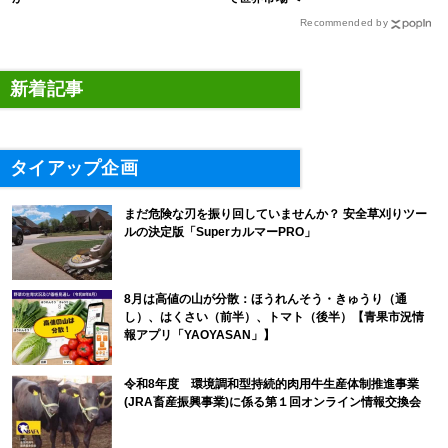
Recommended by
新着記事
タイアップ企画
まだ危険な刃を振り回していませんか？ 安全草刈りツー
ルの決定版「SuperカルマーPRO」
8月は高値の山が分散：ほうれんそう・きゅうり（通
し）、はくさい（前半）、トマト（後半）【青果市況情
報アプリ「YAOYASAN」】
令和8年度 環境調和型持続的肉用牛生産体制推進事業
(JRA畜産振興事業)に係る第１回オンライン情報交換会