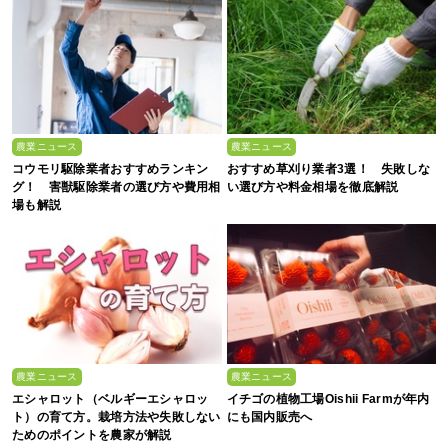
農業ニュース
農業ニュース
コウモリ駆除業者おすすめランキン
おすすめ草刈り業者3選！ 失敗しな
グ！ 害獣駆除業者の選び方や費用相
い選び方や料金相場を徹底解説
場も解説
農業ニュース
農業ニュース
エシャロット（ベルギーエシャロッ
イチゴの植物工場Oishii Farmが年内
ト）の育て方。栽培方法や失敗しない
にも国内販売へ
ためのポイントを農家が解説