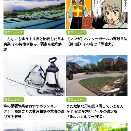
農業ニュース
農業ニュース
こんなにも違う！世界と比較した日本
【マンガ】ハンターガールの害獣日誌
農業 その特徴や強み、弱点を徹底解
《第5話》その名は「甲斐犬」
説
農業ニュース
農業ニュース
蜂の巣駆除業者おすすめランキン
まだ危険な刃を振り回していません
グ！ 種類ごとの費用相場や業者の選
か？ 安全草刈りツールの決定版
び方を解説
「SuperカルマーPRO」