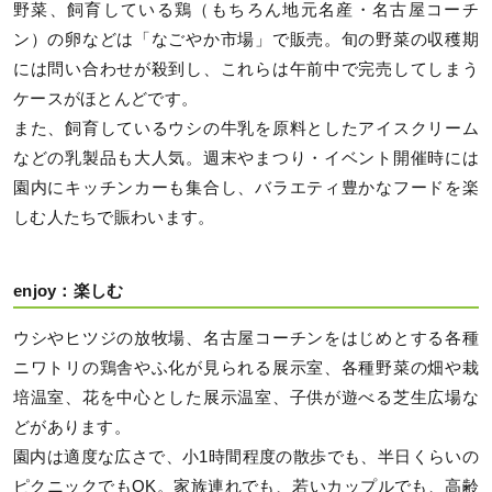
野菜、飼育している鶏（もちろん地元名産・名古屋コーチ
ン）の卵などは「なごやか市場」で販売。旬の野菜の収穫期
には問い合わせが殺到し、これらは午前中で完売してしまう
ケースがほとんどです。
また、飼育しているウシの牛乳を原料としたアイスクリーム
などの乳製品も大人気。週末やまつり・イベント開催時には
園内にキッチンカーも集合し、バラエティ豊かなフードを楽
しむ人たちで賑わいます。
enjoy：楽しむ
ウシやヒツジの放牧場、名古屋コーチンをはじめとする各種
ニワトリの鶏舎やふ化が見られる展示室、各種野菜の畑や栽
培温室、花を中心とした展示温室、子供が遊べる芝生広場な
どがあります。
園内は適度な広さで、小1時間程度の散歩でも、半日くらいの
ピクニックでもOK。家族連れでも、若いカップルでも、高齢