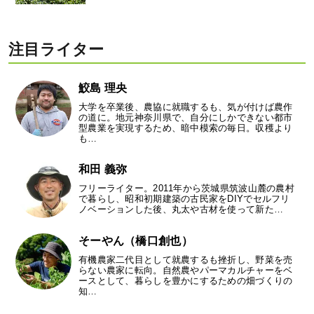
注目ライター
鮫島 理央
大学を卒業後、農協に就職するも、気が付けば農作
の道に。地元神奈川県で、自分にしかできない都市
型農業を実現するため、暗中模索の毎日。収穫より
も…
和田 義弥
フリーライター。2011年から茨城県筑波山麓の農村
で暮らし、昭和初期建築の古民家をDIYでセルフリ
ノベーションした後、丸太や古材を使って新た…
そーやん（橋口創也）
有機農家二代目として就農するも挫折し、野菜を売
らない農家に転向。自然農やパーマカルチャーをベ
ースとして、暮らしを豊かにするための畑づくりの
知…