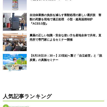
自治体業務の負担を減らす害獣処理の新しい選択肢 害
獣の死骸を現地で適正処理 小型・超高温焼却炉
『ACE0.5型』
農薬の正しい知識・安全な使い方を産地全体で共有。直
売所で専門家によるセミナー開催
【8月19日19：30～】23世紀へ繋ぐ「自立経営」と「脱
炭素」の真髄セミナー
人気記事ランキング