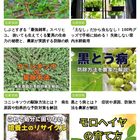
生産技術
生産技術
しぶとすぎる「最強雑草」スベリヒ
「土なし」だから虫もなし！ 100均グ
ユ。 抜いても生えてくる驚異の生命
ッズで手軽に始める！ 失敗しない室
力の秘密と、農家が実践する防除の鉄
内水耕栽培
則
生産技術
生産技術
コニシキソウの駆除方法とは？ 発生
黒とう病とは？ 症状や原因、防除方
原因や効果的な予防対策を解説
法を農家が解説