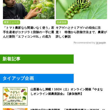
農業ニュース
生産技術
「トマト農家なら間違いなく使う」若
キアゲハとナミアゲハの幼虫に注
手生産者がコナジラミ防除の一手に選
意！ 特徴から防除方法まで、農家が
んだ新剤「エフィコン®SL」の底力
詳しく解説
Recommended by
新着記事
タイアップ企画
山梨暮らし満載！10/24（土）オンライン開催『やまな
しオンライン就農座談会』【参加無料】