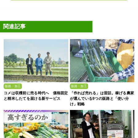
関連記事
販路・加工
販路・加工
コメは収穫前に売る時代へ 価格固定
「作れば売れる」は昔話。稼げる農家
と精米したてを届ける新サービス
が選んでいる9つの販路と「使い分
け」戦略