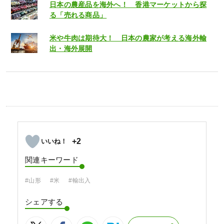
日本の農産品を海外へ！ 香港マーケットから探
る「売れる商品」
米や牛肉は期待大！ 日本の農家が考える海外輸
出・海外展開
+2
関連キーワード
#山形
#米
#輸出入
シェアする