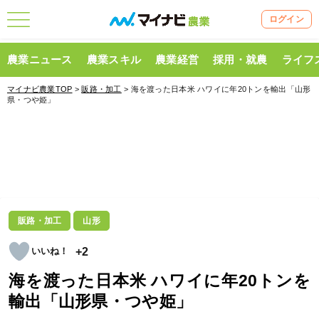
ログイン
農業ニュース
農業スキル
農業経営
採用・就農
ライフ
マイナビ農業TOP
>
販路・加工
> 海を渡った日本米 ハワイに年20トンを輸出「山形
県・つや姫」
販路・加工
山形
+2
海を渡った日本米 ハワイに年20トンを
輸出「山形県・つや姫」