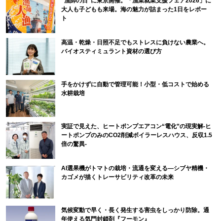
“漁師の日”に東京開催。「漁業就業支援フェア2026」に
大人も子どもも来場。海の魅力が詰まった1日をレポー
ト
高温・乾燥・日照不足でもストレスに負けない農業へ。
バイオスティミュラント資材の選び方
手をかけずに自動で管理可能！小型・低コストで始める
水耕栽培
実証で見えた、ヒートポンプエアコン“電化”の現実解-ヒ
ートポンプのみのCO2削減ボイラーレスハウス、反収1.5
倍の驚異-
AI選果機がトマトの栽培・流通を変える―シブヤ精機・
カゴメが描くトレーサビリティ改革の未来
気候変動で早く・長く発生する害虫をしっかり防除。通
年使える気門封鎖剤『フーモン』