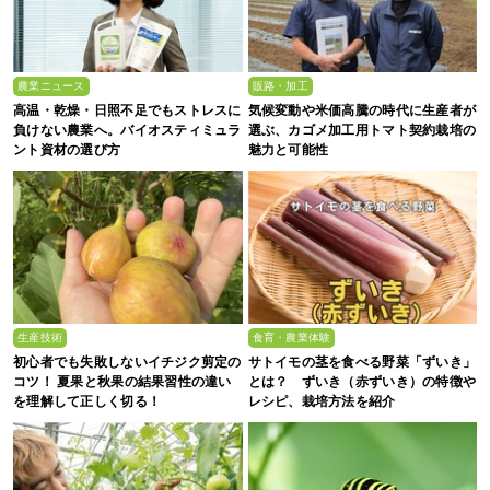
農業ニュース
販路・加工
高温・乾燥・日照不足でもストレスに
気候変動や米価高騰の時代に生産者が
負けない農業へ。バイオスティミュラ
選ぶ、カゴメ加工用トマト契約栽培の
ント資材の選び方
魅力と可能性
生産技術
食育・農業体験
初心者でも失敗しないイチジク剪定の
サトイモの茎を食べる野菜「ずいき」
コツ！ 夏果と秋果の結果習性の違い
とは？ ずいき（赤ずいき）の特徴や
を理解して正しく切る！
レシピ、栽培方法を紹介