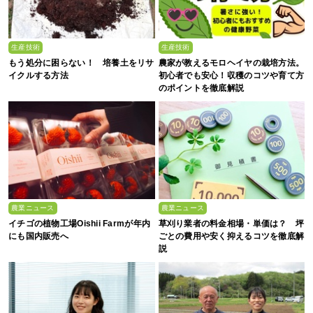
生産技術
生産技術
もう処分に困らない！ 培養土をリサ
農家が教えるモロヘイヤの栽培方法。
イクルする方法
初心者でも安心！収穫のコツや育て方
のポイントを徹底解説
農業ニュース
農業ニュース
イチゴの植物工場Oishii Farmが年内
草刈り業者の料金相場・単価は？ 坪
にも国内販売へ
ごとの費用や安く抑えるコツを徹底解
説