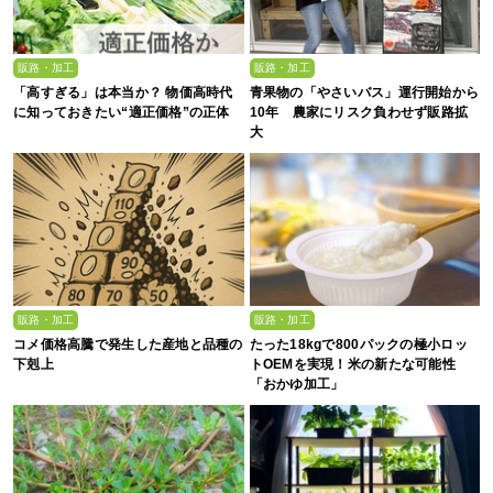
販路・加工
販路・加工
「高すぎる」は本当か？ 物価高時代
青果物の「やさいバス」運行開始から
に知っておきたい“適正価格”の正体
10年 農家にリスク負わせず販路拡
大
販路・加工
販路・加工
コメ価格高騰で発生した産地と品種の
たった18kgで800パックの極小ロッ
下剋上
トOEMを実現！米の新たな可能性
「おかゆ加工」