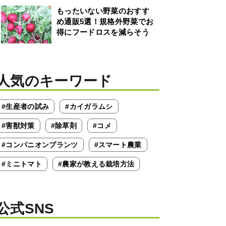
もったいない野菜のおすす
め通販5選！規格外野菜でお
得にフードロスを減らそう
人気のキーワード
#生産者の試み
#カイガラムシ
#害獣対策
#除草剤
#コメ
#コンパニオンプランツ
#スマート農業
#ミニトマト
#農家が教える栽培方法
公式SNS