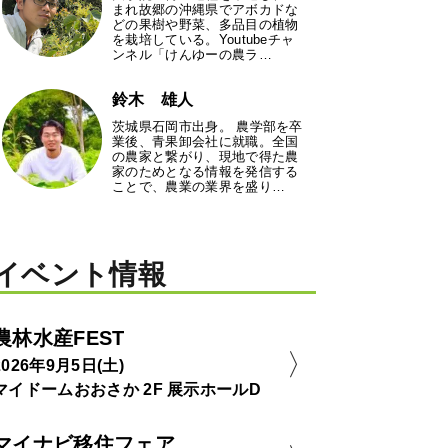
まれ故郷の沖縄県でアボカドな
どの果樹や野菜、多品目の植物
を栽培している。Youtubeチャ
ンネル「けんゆーの農ラ…
鈴木 雄人
茨城県石岡市出身。 農学部を卒
業後、青果卸会社に就職。全国
の農家と繋がり、現地で得た農
家のためとなる情報を発信する
ことで、農業の業界を盛り…
イベント情報
農林水産FEST
2026年9月5日(土)
マイドームおおさか 2F 展示ホールD
マイナビ移住フェア