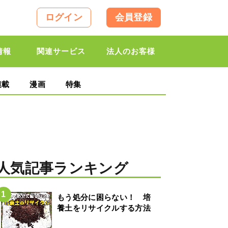
ログイン
会員登録
情報
関連サービス
法人のお客様
連載
漫画
特集
人気記事ランキング
もう処分に困らない！ 培
養土をリサイクルする方法