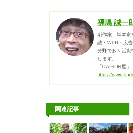
福嶋 誠一
劇作家、脚本家
誌・WEB・広
分野で多々活動
します。
「DAIHON屋」
https://www.da
関連記事