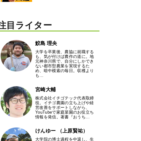
注目ライター
鮫島 理央
大学を卒業後、農協に就職する
も、気が付けば農作の道に。地
元神奈川県で、自分にしかでき
ない都市型農業を実現するた
め、暗中模索の毎日。収穫より
も…
宮崎大輔
株式会社イチゴテック代表取締
役。イチゴ農園の立ち上げや経
営改善をサポートしながら、
YouTubeで家庭菜園のお役立ち
情報を発信。著書『おうち…
けんゆー （上原賢祐）
大学院の博士過程を中退し、生