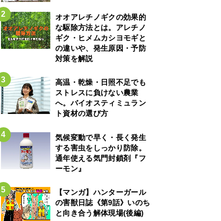
オオアレチノギクの効果的
な駆除方法とは。アレチノ
ギク・ヒメムカシヨモギと
の違いや、発生原因・予防
対策を解説
高温・乾燥・日照不足でも
ストレスに負けない農業
へ。バイオスティミュラン
ト資材の選び方
気候変動で早く・長く発生
する害虫をしっかり防除。
通年使える気門封鎖剤『フ
ーモン』
【マンガ】ハンターガール
の害獣日誌《第9話》いのち
と向き合う解体現場(後編)