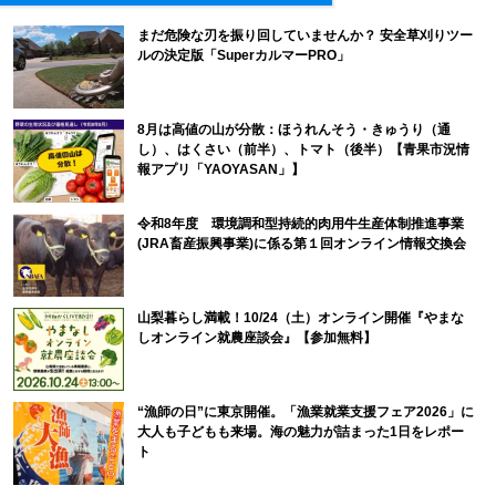
まだ危険な刃を振り回していませんか？ 安全草刈りツー
ルの決定版「SuperカルマーPRO」
8月は高値の山が分散：ほうれんそう・きゅうり（通
し）、はくさい（前半）、トマト（後半）【青果市況情
報アプリ「YAOYASAN」】
令和8年度 環境調和型持続的肉用牛生産体制推進事業
(JRA畜産振興事業)に係る第１回オンライン情報交換会
山梨暮らし満載！10/24（土）オンライン開催『やまな
しオンライン就農座談会』【参加無料】
“漁師の日”に東京開催。「漁業就業支援フェア2026」に
大人も子どもも来場。海の魅力が詰まった1日をレポー
ト