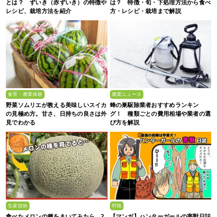
とは？ ずいき（赤ずいき）の特徴や
は？ 特徴・旬・下処理方法から食べ
レシピ、栽培方法を紹介
方・レシピ・栽培まで解説
食育・農業体験
農業ニュース
野菜ソムリエが教える美味しいスイカ
蜂の巣駆除業者おすすめランキン
の見極め方。甘さ、日持ちの良さは外
グ！ 種類ごとの費用相場や業者の選
見でわかる
び方を解説
生産技術
狩猟
食べたメロンの種をまいてみたら、2
【マンガ】ハンターガールの害獣日誌