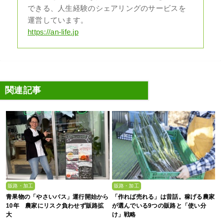
できる、人生経験のシェアリングのサービスを
運営しています。
https://an-life.jp
関連記事
販路・加工
販路・加工
青果物の「やさいバス」運行開始から
「作れば売れる」は昔話。稼げる農家
10年 農家にリスク負わせず販路拡
が選んでいる9つの販路と「使い分
大
け」戦略