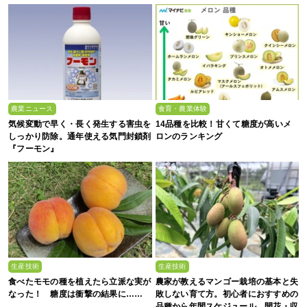
農業ニュース
食育・農業体験
気候変動で早く・長く発生する害虫を
14品種を比較！甘くて糖度が高いメ
しっかり防除。通年使える気門封鎖剤
ロンのランキング
『フーモン』
生産技術
生産技術
食べたモモの種を植えたら立派な実が
農家が教えるマンゴー栽培の基本と失
なった！ 糖度は衝撃の結果に……
敗しない育て方。初心者におすすめの
品種から年間スケジュール、開花・収