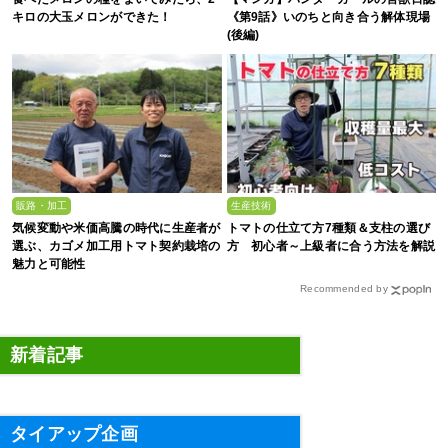
キロの大玉メロンができた！
《第9話》いのちと向き合う解体現場
(後編)
販路・加工
生産技術
気候変動や米価高騰の時代に生産者が
トマトの仕立て方7種類＆支柱の選び
選ぶ、カゴメ加工用トマト契約栽培の
方 初心者～上級者に合う方法を解説
魅力と可能性
Recommended by
新着記事
タイアップ企画