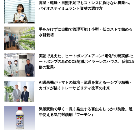
高温・乾燥・日照不足でもストレスに負けない農業へ。
バイオスティミュラント資材の選び方
手をかけずに自動で管理可能！小型・低コストで始める
水耕栽培
実証で見えた、ヒートポンプエアコン“電化”の現実解-ヒ
ートポンプのみのCO2削減ボイラーレスハウス、反収1.5
倍の驚異-
AI選果機がトマトの栽培・流通を変える―シブヤ精機・
カゴメが描くトレーサビリティ改革の未来
気候変動で早く・長く発生する害虫をしっかり防除。通
年使える気門封鎖剤『フーモン』