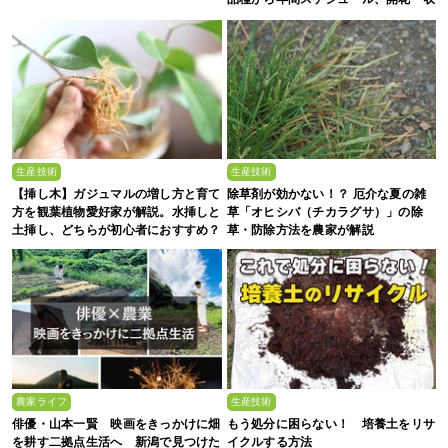
穫のコツまで徹底解説
生産技術
生産技術
【挿し木】ガジュマルの増し方と育て
除草剤が効かない！？ 厄介な夏の雑
方を観葉植物愛好家が解説。水挿しと
草「オヒシバ（チカラグサ）」の除
土挿し、どちらが初心者におすすめ？
草・防除方法を農家が解説
農家ライフ
生産技術
俳優・山本一賢 映画をきっかけに畑
もう処分に困らない！ 培養土をリサ
を耕す二拠点生活へ 新潟で見つけた
イクルする方法