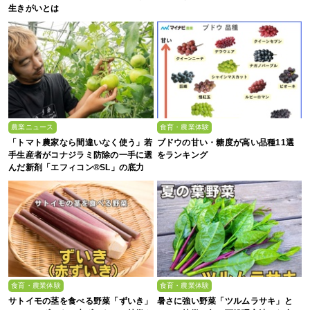
生きがいとは
農業ニュース
食育・農業体験
「トマト農家なら間違いなく使う」若
ブドウの甘い・糖度が高い品種11選
手生産者がコナジラミ防除の一手に選
をランキング
んだ新剤「エフィコン®SL」の底力
食育・農業体験
食育・農業体験
サトイモの茎を食べる野菜「ずいき」
暑さに強い野菜「ツルムラサキ」と