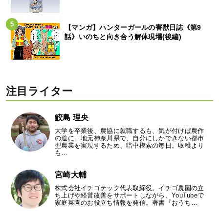
【マンガ】ハンターガールの害獣日誌《第9
話》いのちと向き合う解体現場(後編)
注目ライター
鮫島 理央
大学を卒業後、農協に就職するも、気が付けば農作
の道に。地元神奈川県で、自分にしかできない都市
型農業を実現するため、暗中模索の毎日。収穫より
も…
宮崎大輔
株式会社イチゴテック代表取締役。イチゴ農園の立
ち上げや経営改善をサポートしながら、YouTubeで
家庭菜園のお役立ち情報を発信。著書『おうち…