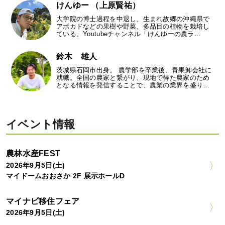
けんゆー （上原賢祐）
大学院の博士過程を中退し、生まれ故郷の沖縄県で
アボカドなどの果樹や野菜、多品目の植物を栽培し
ている。Youtubeチャンネル「けんゆーの農ラ…
鈴木 雄人
茨城県石岡市出身。 農学部を卒業後、青果卸会社に
就職。全国の農家と繋がり、現地で得た農家のため
となる情報を発信することで、農業の業界を盛り…
イベント情報
農林水産FEST
2026年9月5日(土)
マイドームおおさか 2F 展示ホールD
マイナビ移住フェア
2026年9月5日(土)