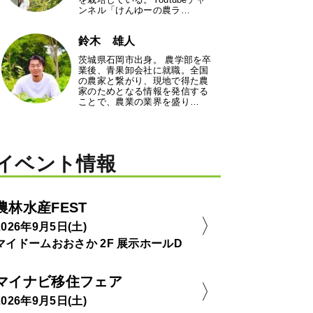
ンネル「けんゆーの農ラ…
鈴木 雄人
茨城県石岡市出身。 農学部を卒
業後、青果卸会社に就職。全国
の農家と繋がり、現地で得た農
家のためとなる情報を発信する
ことで、農業の業界を盛り…
イベント情報
農林水産FEST
2026年9月5日(土)
マイドームおおさか 2F 展示ホールD
マイナビ移住フェア
2026年9月5日(土)