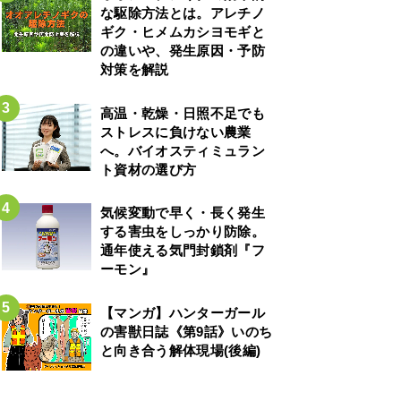
な駆除方法とは。アレチノ
ギク・ヒメムカシヨモギと
の違いや、発生原因・予防
対策を解説
高温・乾燥・日照不足でも
ストレスに負けない農業
へ。バイオスティミュラン
ト資材の選び方
気候変動で早く・長く発生
する害虫をしっかり防除。
通年使える気門封鎖剤『フ
ーモン』
【マンガ】ハンターガール
の害獣日誌《第9話》いのち
と向き合う解体現場(後編)