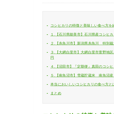
コシヒカリの特徴と美味しい食べ方を
１.【石川県能美市】石川県産コシヒカリ 1
２.【糸魚川市】新潟県糸魚川 特別栽培米
３.【大網白里市】大網白里市萱野地区産「か
円
４.【沼田市】『定期便』真田のコシヒカリ
５.【南魚沼市】雪蔵貯蔵米 南魚沼産こし
本当においしいコシヒカリの食べ方と
まとめ