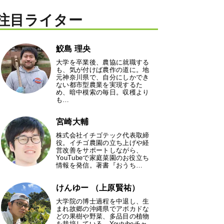
注目ライター
鮫島 理央
大学を卒業後、農協に就職する
も、気が付けば農作の道に。地
元神奈川県で、自分にしかでき
ない都市型農業を実現するた
め、暗中模索の毎日。収穫より
も…
宮崎大輔
株式会社イチゴテック代表取締
役。イチゴ農園の立ち上げや経
営改善をサポートしながら、
YouTubeで家庭菜園のお役立ち
情報を発信。著書『おうち…
けんゆー （上原賢祐）
大学院の博士過程を中退し、生
まれ故郷の沖縄県でアボカドな
どの果樹や野菜、多品目の植物
を栽培している。Youtubeチャ