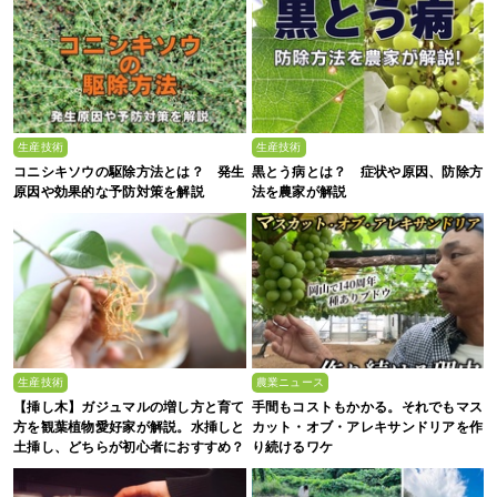
生産技術
生産技術
コニシキソウの駆除方法とは？ 発生
黒とう病とは？ 症状や原因、防除方
原因や効果的な予防対策を解説
法を農家が解説
生産技術
農業ニュース
【挿し木】ガジュマルの増し方と育て
手間もコストもかかる。それでもマス
方を観葉植物愛好家が解説。水挿しと
カット・オブ・アレキサンドリアを作
土挿し、どちらが初心者におすすめ？
り続けるワケ