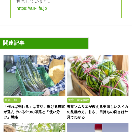
運営しています。
https://an-life.jp
関連記事
販路・加工
食育・農業体験
「作れば売れる」は昔話。稼げる農家
野菜ソムリエが教える美味しいスイカ
が選んでいる9つの販路と「使い分
の見極め方。甘さ、日持ちの良さは外
け」戦略
見でわかる