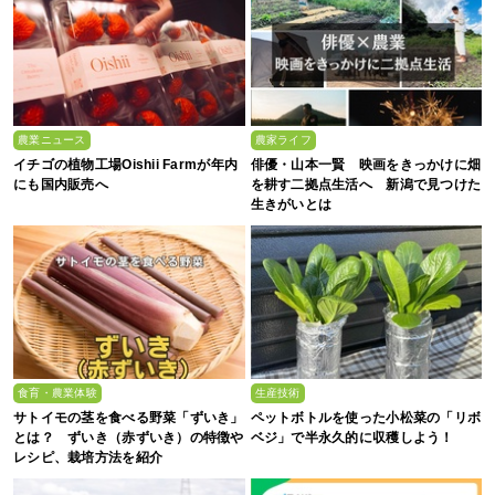
農業ニュース
農家ライフ
イチゴの植物工場Oishii Farmが年内
俳優・山本一賢 映画をきっかけに畑
にも国内販売へ
を耕す二拠点生活へ 新潟で見つけた
生きがいとは
食育・農業体験
生産技術
サトイモの茎を食べる野菜「ずいき」
ペットボトルを使った小松菜の「リボ
とは？ ずいき（赤ずいき）の特徴や
ベジ」で半永久的に収穫しよう！
レシピ、栽培方法を紹介