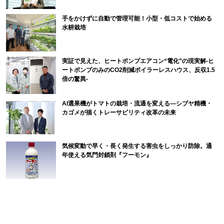
手をかけずに自動で管理可能！小型・低コストで始める
水耕栽培
実証で見えた、ヒートポンプエアコン“電化”の現実解-ヒ
ートポンプのみのCO2削減ボイラーレスハウス、反収1.5
倍の驚異-
AI選果機がトマトの栽培・流通を変える―シブヤ精機・
カゴメが描くトレーサビリティ改革の未来
気候変動で早く・長く発生する害虫をしっかり防除。通
年使える気門封鎖剤『フーモン』