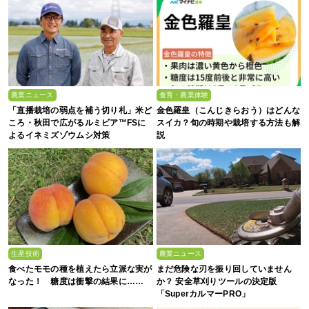
農業ニュース
食育・農業体験
「直播栽培の弱点を補う切り札」米ど
金色羅皇（こんじきらおう）はどんな
ころ・秋田で広がるルミビア™FSに
スイカ？旬の時期や栽培する方法も解
よるイネミズゾウムシ対策
説
生産技術
農業ニュース
食べたモモの種を植えたら立派な実が
まだ危険な刃を振り回していません
なった！ 糖度は衝撃の結果に……
か？ 安全草刈りツールの決定版
「SuperカルマーPRO」