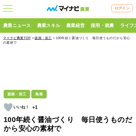
ログイン
農業ニュース
農業スキル
農業経営
採用・就農
ライフ
マイナビ農業TOP
>
販路・加工
> 100年続く醤油づくり 毎日使うものだから安心
の素材で
販路・加工
島根
+1
100年続く醤油づくり 毎日使うものだ
から安心の素材で