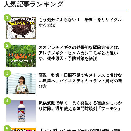
人気記事ランキング
もう処分に困らない！ 培養土をリサイクル
する方法
オオアレチノギクの効果的な駆除方法とは。
アレチノギク・ヒメムカシヨモギとの違い
や、発生原因・予防対策を解説
高温・乾燥・日照不足でもストレスに負けな
い農業へ。バイオスティミュラント資材の選
び方
気候変動で早く・長く発生する害虫をしっか
り防除。通年使える気門封鎖剤『フーモン』
【マンガ】ハンターガールの害獣日誌《第9