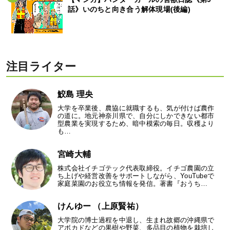
話》いのちと向き合う解体現場(後編)
注目ライター
鮫島 理央
大学を卒業後、農協に就職するも、気が付けば農作
の道に。地元神奈川県で、自分にしかできない都市
型農業を実現するため、暗中模索の毎日。収穫より
も…
宮崎大輔
株式会社イチゴテック代表取締役。イチゴ農園の立
ち上げや経営改善をサポートしながら、YouTubeで
家庭菜園のお役立ち情報を発信。著書『おうち…
けんゆー （上原賢祐）
大学院の博士過程を中退し、生まれ故郷の沖縄県で
アボカドなどの果樹や野菜、多品目の植物を栽培し