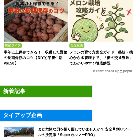
農家ライフ
生産技術
半年以上保存できる！ 収穫した野菜
メロンの育て方完全ガイド 整枝・摘
の長期保存のコツ【DIY的半農生活
心から水管理まで、「糖の交通整理」
Vol.50】
でわかりやすく徹底解説
Recommended by
新着記事
タイアップ企画
まだ危険な刃を振り回していませんか？ 安全草刈りツー
ルの決定版「SuperカルマーPRO」