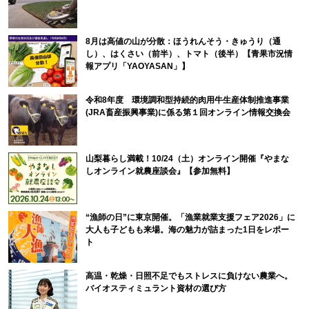
8月は高値の山が分散：ほうれんそう・きゅうり（通
し）、はくさい（前半）、トマト（後半）【青果市況情
報アプリ「YAOYASAN」】
令和8年度 環境調和型持続的肉用牛生産体制推進事業
(JRA畜産振興事業)に係る第１回オンライン情報交換会
山梨暮らし満載！10/24（土）オンライン開催『やまな
しオンライン就農座談会』【参加無料】
“漁師の日”に東京開催。「漁業就業支援フェア2026」に
大人も子どもも来場。海の魅力が詰まった1日をレポー
ト
高温・乾燥・日照不足でもストレスに負けない農業へ。
バイオスティミュラント資材の選び方