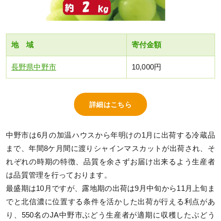
地 域
寄付金額
長野県中野市
10,000円
詳細はこちら
中野市は6月の加温ハウスから年明けの1月に出荷する冷蔵品
まで、年間8ケ月間に渡りシャインマスカットが出荷され、そ
れぞれの時期の特徴、品質を余さずお届け出来るよう生産者
は品質管理を行っております。
最盛期は10月ですが、露地期の出荷は9月中旬から11月上旬ま
でと北信濃に位置する条件を活かした出荷が行える利点があ
り、550名のJA中野市ぶどう生産者が適期に収穫したぶどう