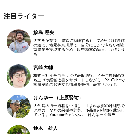
注目ライター
鮫島 理央
大学を卒業後、農協に就職するも、気が付けば農作
の道に。地元神奈川県で、自分にしかできない都市
型農業を実現するため、暗中模索の毎日。収穫より
も…
宮崎大輔
株式会社イチゴテック代表取締役。イチゴ農園の立
ち上げや経営改善をサポートしながら、YouTubeで
家庭菜園のお役立ち情報を発信。著書『おうち…
けんゆー （上原賢祐）
大学院の博士過程を中退し、生まれ故郷の沖縄県で
アボカドなどの果樹や野菜、多品目の植物を栽培し
ている。Youtubeチャンネル「けんゆーの農ラ…
鈴木 雄人