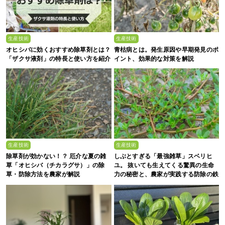
生産技術
生産技術
オヒシバに効くおすすめ除草剤とは？
青枯病とは。発生原因や早期発見のポ
「ザクサ液剤」の特長と使い方を紹介
イント、効果的な対策を解説
生産技術
生産技術
除草剤が効かない！？ 厄介な夏の雑
しぶとすぎる「最強雑草」スベリヒ
草「オヒシバ（チカラグサ）」の除
ユ。 抜いても生えてくる驚異の生命
草・防除方法を農家が解説
力の秘密と、農家が実践する防除の鉄
則