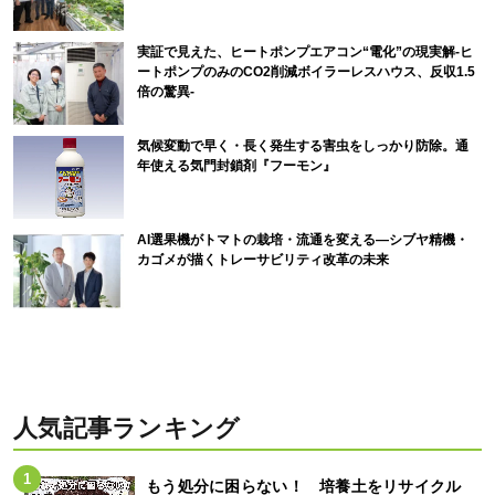
実証で見えた、ヒートポンプエアコン“電化”の現実解-ヒ
ートポンプのみのCO2削減ボイラーレスハウス、反収1.5
倍の驚異-
気候変動で早く・長く発生する害虫をしっかり防除。通
年使える気門封鎖剤『フーモン』
AI選果機がトマトの栽培・流通を変える―シブヤ精機・
カゴメが描くトレーサビリティ改革の未来
人気記事ランキング
もう処分に困らない！ 培養土をリサイクル