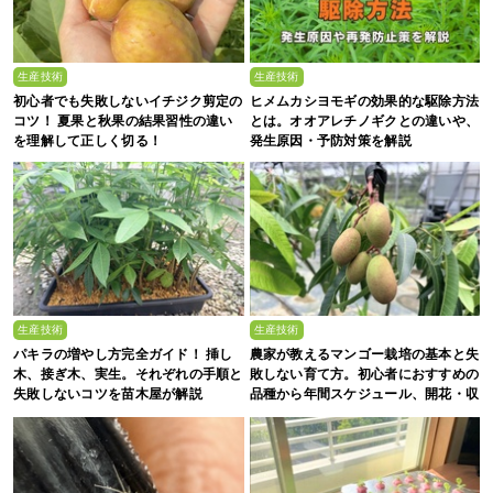
生産技術
生産技術
初心者でも失敗しないイチジク剪定の
ヒメムカシヨモギの効果的な駆除方法
コツ！ 夏果と秋果の結果習性の違い
とは。オオアレチノギクとの違いや、
を理解して正しく切る！
発生原因・予防対策を解説
生産技術
生産技術
パキラの増やし方完全ガイド！ 挿し
農家が教えるマンゴー栽培の基本と失
木、接ぎ木、実生。それぞれの手順と
敗しない育て方。初心者におすすめの
失敗しないコツを苗木屋が解説
品種から年間スケジュール、開花・収
穫のコツまで徹底解説