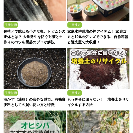
生産技術
生産技術
鉢植えで跳ねる小さな虫、トビムシの
家庭水耕栽培の神アイテム！ 家庭ゴ
正体とは？ 大量発生を防ぐ対策と土
ミと100均グッズでできる、自作容器
作りのコツを園芸のプロが解説
と遮光蓋で大収穫！
生産技術
生産技術
油かす（油粕）の意外な魅力。有機質
もう処分に困らない！ 培養土をリサ
肥料としての賢い使い方と特徴
イクルする方法