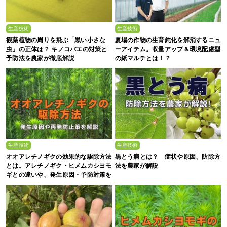
生産技術
生産技術
観葉植物の周りを飛ぶ「黒い小さな
夏場の作物の生育鈍化を解消するニュ
虫」の正体は？ キノコバエの対策と
ーアイテム。収量アップ＆環境配慮型
予防法を農家が徹底解説
の紙マルチとは！？
生産技術
生産技術
オオアレチノギクの効果的な駆除方法
黒とう病とは？ 症状や原因、防除方
とは。アレチノギク・ヒメムカシヨモ
法を農家が解説
ギとの違いや、発生原因・予防対策を
解説