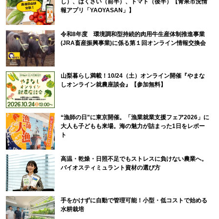
し）、はくさい（前半）、トマト（後半）【青果市況情
報アプリ「YAOYASAN」】
令和8年度 環境調和型持続的肉用牛生産体制推進事業
(JRA畜産振興事業)に係る第１回オンライン情報交換会
山梨暮らし満載！10/24（土）オンライン開催『やまな
しオンライン就農座談会』【参加無料】
“漁師の日”に東京開催。「漁業就業支援フェア2026」に
大人も子どもも来場。海の魅力が詰まった1日をレポー
ト
高温・乾燥・日照不足でもストレスに負けない農業へ。
バイオスティミュラント資材の選び方
手をかけずに自動で管理可能！小型・低コストで始める
水耕栽培