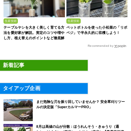
生産技術
生産技術
テーブルヤシを大きく美しく育てる方
ペットボトルを使った小松菜の「リボ
法を愛好家が解説。剪定のコツや増や
ベジ」で半永久的に収穫しよう！
し方、植え替えのポイントなど徹底解
剖
Recommended by
新着記事
タイアップ企画
まだ危険な刃を振り回していませんか？ 安全草刈りツー
ルの決定版「SuperカルマーPRO」
8月は高値の山が分散：ほうれんそう・きゅうり（通