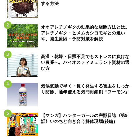
する方法
オオアレチノギクの効果的な駆除方法とは。
アレチノギク・ヒメムカシヨモギとの違い
や、発生原因・予防対策を解説
高温・乾燥・日照不足でもストレスに負けな
い農業へ。バイオスティミュラント資材の選
び方
気候変動で早く・長く発生する害虫をしっか
り防除。通年使える気門封鎖剤『フーモン』
【マンガ】ハンターガールの害獣日誌《第9
話》いのちと向き合う解体現場(後編)