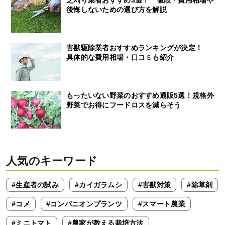
芝刈り業者おすすめ3選！ 値段・費用相場や
後悔しないための選び方を解説
害獣駆除業者おすすめランキングが決定！
具体的な費用相場・口コミも紹介
もったいない野菜のおすすめ通販5選！規格外
野菜でお得にフードロスを減らそう
人気のキーワード
#生産者の試み
#カイガラムシ
#害獣対策
#除草剤
#コメ
#コンパニオンプランツ
#スマート農業
#ミニトマト
#農家が教える栽培方法