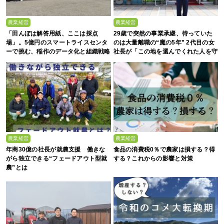
農業経営
農業経営
「田んぼは解答用紙、ここは採点
29歳で突然の事業承継、待っていた
場」。5億円のスマートライスセンタ
のは大量離職の“魔の5年” 2代目の女
ーで挑む、稲作のデータ化と組織戦略
社長が「この地を選んでくれた人を守
る」と誓った日
農業経営
農業経営
年商30億の社長が就農支援 働きな
食品の消費税0％で農家は損する？得
がら独立できる“フェードアウト型就
する？これからの影響と対策
農”とは