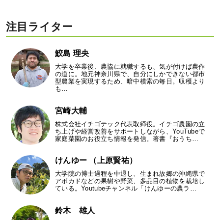
注目ライター
鮫島 理央
大学を卒業後、農協に就職するも、気が付けば農作
の道に。地元神奈川県で、自分にしかできない都市
型農業を実現するため、暗中模索の毎日。収穫より
も…
宮崎大輔
株式会社イチゴテック代表取締役。イチゴ農園の立
ち上げや経営改善をサポートしながら、YouTubeで
家庭菜園のお役立ち情報を発信。著書『おうち…
けんゆー （上原賢祐）
大学院の博士過程を中退し、生まれ故郷の沖縄県で
アボカドなどの果樹や野菜、多品目の植物を栽培し
ている。Youtubeチャンネル「けんゆーの農ラ…
鈴木 雄人