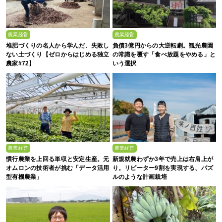
農業経営
農業経営
堆肥づくりの名人から学んだ、失敗し
負債3億円からの大逆転劇。観光農園
ない土づくり【ゼロからはじめる独立
の常識を覆す「食べ放題をやめる」と
農家#72】
いう選択
農業経営
農業経営
慣行農業を上回る単収と安定生産。元
新規就農わずか3年で売上は右肩上が
オムロンの技術者が挑む「データ活用
り。リピーター9割を実現する、パズ
型有機農業」
ルのような計画栽培