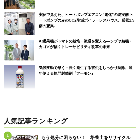
実証で見えた、ヒートポンプエアコン“電化”の現実解-ヒ
ートポンプのみのCO2削減ボイラーレスハウス、反収1.5
倍の驚異-
AI選果機がトマトの栽培・流通を変える―シブヤ精機・
カゴメが描くトレーサビリティ改革の未来
気候変動で早く・長く発生する害虫をしっかり防除。通
年使える気門封鎖剤『フーモン』
人気記事ランキング
もう処分に困らない！ 培養土をリサイクル