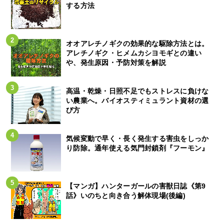
する方法
オオアレチノギクの効果的な駆除方法とは。
アレチノギク・ヒメムカシヨモギとの違い
や、発生原因・予防対策を解説
高温・乾燥・日照不足でもストレスに負けな
い農業へ。バイオスティミュラント資材の選
び方
気候変動で早く・長く発生する害虫をしっか
り防除。通年使える気門封鎖剤『フーモン』
【マンガ】ハンターガールの害獣日誌《第9
話》いのちと向き合う解体現場(後編)