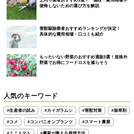
芝刈り業者おすすめ3選！ 値段・費用相場や
後悔しないための選び方を解説
害獣駆除業者おすすめランキングが決定！
具体的な費用相場・口コミも紹介
もったいない野菜のおすすめ通販5選！規格外
野菜でお得にフードロスを減らそう
人気のキーワード
#生産者の試み
#カイガラムシ
#害獣対策
#除草剤
#コメ
#コンパニオンプランツ
#スマート農業
#ミニトマト
#農家が教える栽培方法