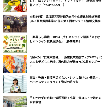
し）、はくさい（前半）、トマト（後半）【青果市況情
報アプリ「YAOYASAN」】
令和8年度 環境調和型持続的肉用牛生産体制推進事業
(JRA畜産振興事業)に係る第１回オンライン情報交換会
山梨暮らし満載！10/24（土）オンライン開催『やまな
しオンライン就農座談会』【参加無料】
“漁師の日”に東京開催。「漁業就業支援フェア2026」に
大人も子どもも来場。海の魅力が詰まった1日をレポー
ト
高温・乾燥・日照不足でもストレスに負けない農業へ。
バイオスティミュラント資材の選び方
手をかけずに自動で管理可能！小型・低コストで始める
水耕栽培