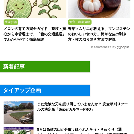
生産技術
食育・農業体験
メロンの育て方完全ガイド 整枝・摘
野菜ソムリエが教える、マンゴスチン
心から水管理まで、「糖の交通整理」
のおいしい食べ方。簡単な皮の剥き
でわかりやすく徹底解説
方・種の取り除き方まで解説
Recommended by
新着記事
タイアップ企画
まだ危険な刃を振り回していませんか？ 安全草刈りツー
ルの決定版「SuperカルマーPRO」
8月は高値の山が分散：ほうれんそう・きゅうり（通