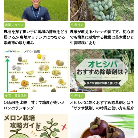
農業ニュース
生産技術
農地を探す担い手に地域の情報をどう
農家が教えるバナナの育て方。初心者
届けるか 農地マッチングにつながる
でも簡単に栽培する極意は苗木選びと
常総市の取り組み
生育環境にあり！
食育・農業体験
生産技術
14品種を比較！甘くて糖度が高いメ
オヒシバに効くおすすめ除草剤とは？
ロンのランキング
「ザクサ液剤」の特長と使い方を紹介