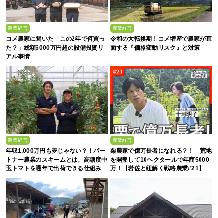
農業経営
農業経営
コメ農家に聞いた「この2年で何買っ
令和の大転換期！コメ増産で農家が直
た？」総額6000万円超の設備投資リ
面する『価格変動リスク』と対策
アル事情
農業経営
農業経営
年収1,000万円も夢じゃない？！パー
栗農家で億万長者になれる？！ 荒地
トナー農業のスキームとは。高糖度中
を開墾して10ヘクタールで年商5000
玉トマトを通年で出荷できる仕組み
万！【岩佐と紐解く戦略農業#21】