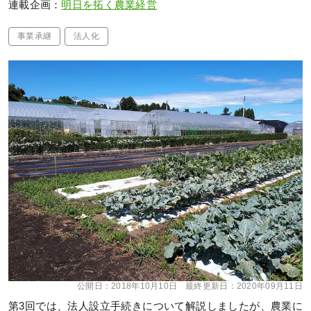
連載企画：
明日を拓く農業経営
事業承継
法人化
公開日：
2018年10月10日
最終更新日：
2020年09月11日
第3回では、法人設立手続きについて解説しましたが、農業に