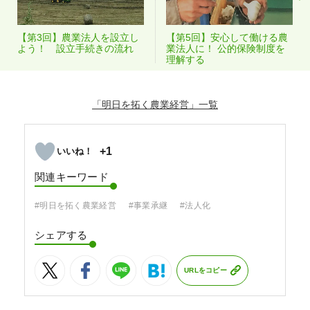
【第3回】農業法人を設立し
【第5回】安心して働ける農
よう！ 設立手続きの流れ
業法人に！ 公的保険制度を
理解する
「明日を拓く農業経営」
+1
関連キーワード
#明日を拓く農業経営
#事業承継
#法人化
シェアする
URLをコピー