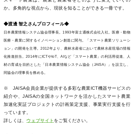
スマート農業は、農業と農業者をどのように変えていくの
か。多角的な視点から、現状を知ることができる一冊です。
◆渡邊 智之さんプロフィール◆
日本農業情報システム協会理事長。1993年富士通株式会社入社。医療・動物
医療・農業に関するイノベーション創造に関与。「スマート農業ソリューシ
ョン」の開発を主導。2012年より、農林水産省において農林水産現場の情報
化推進担当。2014年にICTやIoT、AIなど「スマート農業」の利活用促進、人
材の育成を目的とした「日本農業情報システム協会（JAISA）」を設立し、
同協会の理事長を務める。
※ JAISA会員企業が提供する多彩な農業ICT機器サービスの
紹介や、JAISAの全国ネットワークを活かしたスマート農業
加速化実証プロジェクトの計画策定支援、事業実行支援を行
っています。
詳しくは、
ウェブサイト
をご覧ください。