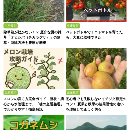
生産技術
生産技術
除草剤が効かない！？ 厄介な夏の雑
ペットボトルでミニトマトを育てた
草「オヒシバ（チカラグサ）」の除
ら、大量に収穫できた！
草・防除方法を農家が解説
生産技術
生産技術
メロンの育て方完全ガイド 整枝・摘
初心者でも失敗しないイチジク剪定の
心から水管理まで、「糖の交通整理」
コツ！ 夏果と秋果の結果習性の違い
でわかりやすく徹底解説
を理解して正しく切る！