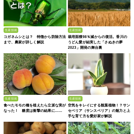
生産技術
生産技術
コガネムシとは？ 特徴から防除方法
栽培面積98％減からの復活。香川の
まで、農家が詳しく解説
うどん愛が結実した「さぬきの夢
2023」開発の舞台裏
生産技術
生産技術
食べたモモの種を植えたら立派な実が
空気をキレイにする観葉植物！？サン
なった！ 糖度は衝撃の結果に……
セベリア（サンスベリア）の魅力と上
手な育て方を愛好家が解説