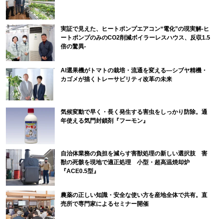
実証で見えた、ヒートポンプエアコン“電化”の現実解-ヒ
ートポンプのみのCO2削減ボイラーレスハウス、反収1.5
倍の驚異-
AI選果機がトマトの栽培・流通を変える―シブヤ精機・
カゴメが描くトレーサビリティ改革の未来
気候変動で早く・長く発生する害虫をしっかり防除。通
年使える気門封鎖剤『フーモン』
自治体業務の負担を減らす害獣処理の新しい選択肢 害
獣の死骸を現地で適正処理 小型・超高温焼却炉
『ACE0.5型』
農薬の正しい知識・安全な使い方を産地全体で共有。直
売所で専門家によるセミナー開催