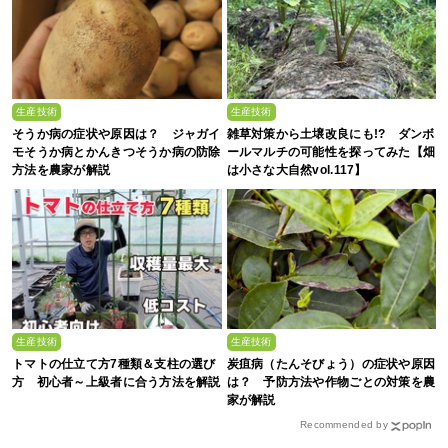
生産技術
生産技術
そうか病の症状や原因は？ ジャガイ
雑草対策から土壌改良にも!? ダンボ
モそうか病とかんきつそうか病の防除
ールマルチの可能性を探ってみた【畑
方法を農家が解説
は小さな大自然vol.117】
生産技術
生産技術
トマトの仕立て方7種類＆支柱の選び
炭疽病（たんそびょう）の症状や原因
方 初心者～上級者に合う方法を解説
は？ 予防方法や作物ごとの対策を農
家が解説
Recommended by