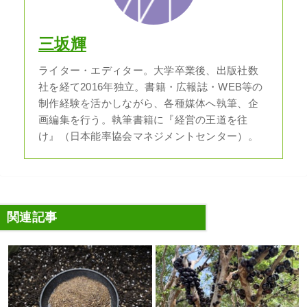
三坂輝
ライター・エディター。大学卒業後、出版社数
社を経て2016年独立。書籍・広報誌・WEB等の
制作経験を活かしながら、各種媒体へ執筆、企
画編集を行う。執筆書籍に『経営の王道を往
け』（日本能率協会マネジメントセンター）。
関連記事