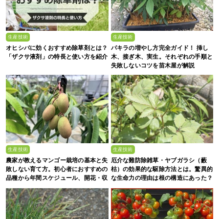
生産技術
生産技術
オヒシバに効くおすすめ除草剤とは？
パキラの増やし方完全ガイド！ 挿し
「ザクサ液剤」の特長と使い方を紹介
木、接ぎ木、実生。それぞれの手順と
失敗しないコツを苗木屋が解説
生産技術
生産技術
農家が教えるマンゴー栽培の基本と失
厄介な難防除雑草・ヤブガラシ（藪
敗しない育て方。初心者におすすめの
枯）の効果的な駆除方法とは。驚異的
品種から年間スケジュール、開花・収
な生命力の理由は根の構造にあった？
穫のコツまで徹底解説