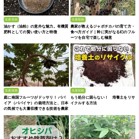
生産技術
生産技術
油かす（油粕）の意外な魅力。有機質
農家が教えるジャボチカバの育て方・
肥料としての賢い使い方と特徴
食べ方ガイド｜幹に実がなる幻のフル
ーツを自宅で楽しむ極意
生産技術
生産技術
庭に南国フルーツがドッサリ！ パパ
もう処分に困らない！ 培養土をリサ
イア（パパイヤ）の栽培方法と、日本
イクルする方法
の気候でも大量収穫できる技術を農家
が解説