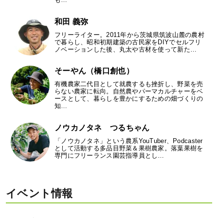
和田 義弥
フリーライター。2011年から茨城県筑波山麓の農村
で暮らし、昭和初期建築の古民家をDIYでセルフリ
ノベーションした後、丸太や古材を使って新た…
そーやん（橋口創也）
有機農家二代目として就農するも挫折し、野菜を売
らない農家に転向。自然農やパーマカルチャーをベ
ースとして、暮らしを豊かにするための畑づくりの
知…
ノウカノタネ つるちゃん
「ノウカノタネ」という農系YouTuber、Podcaster
として活動する多品目野菜＆果樹農家。落葉果樹を
専門にフリーランス園芸指導員とし…
イベント情報