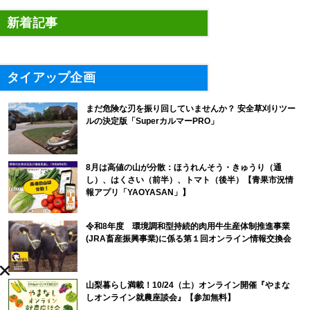
新着記事
タイアップ企画
まだ危険な刃を振り回していませんか？ 安全草刈りツー
ルの決定版「SuperカルマーPRO」
8月は高値の山が分散：ほうれんそう・きゅうり（通
し）、はくさい（前半）、トマト（後半）【青果市況情
報アプリ「YAOYASAN」】
令和8年度 環境調和型持続的肉用牛生産体制推進事業
(JRA畜産振興事業)に係る第１回オンライン情報交換会
山梨暮らし満載！10/24（土）オンライン開催『やまな
しオンライン就農座談会』【参加無料】