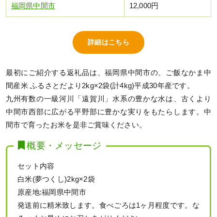
福岡県中間市
12,000円
詳細はこちら
最初にご紹介する返礼品は、福岡県中間市の、ご飯なかま中
間産米 ふるさとだより2kg×2袋(計4kg)平成30年産です。
九州有数の一級河川「遠賀川」水系の豊かな水は、古くより
中間市西部に広がる平野部に豊かな実りをもたらします。中
間市で育ったお米を是非ご賞味ください。
概要・メッセージ
セット内容
白米(夢つくし)2kg×2袋
原産地:福岡県中間市
発送前に精米致します。食べごろは1ヶ月程度です。な