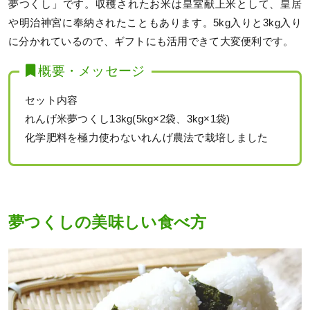
夢つくし」です。収穫されたお米は皇室献上米として、皇居
や明治神宮に奉納されたこともあります。5kg入りと3kg入り
に分かれているので、ギフトにも活用できて大変便利です。
概要・メッセージ
セット内容
れんげ米夢つくし13kg(5kg×2袋、3kg×1袋)
化学肥料を極力使わないれんげ農法で栽培しました
夢つくしの美味しい食べ方