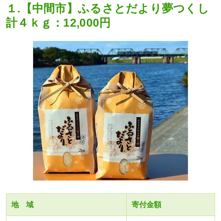
１.【中間市】ふるさとだより夢つくし
計４ｋｇ：12,000円
地 域
寄付金額