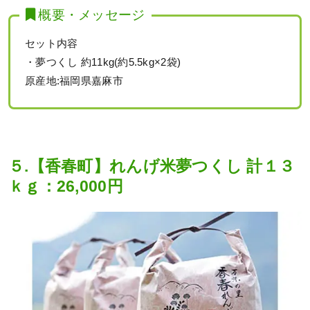
概要・メッセージ
セット内容
・夢つくし 約11kg(約5.5kg×2袋)
原産地:福岡県嘉麻市
５.【香春町】れんげ米夢つくし 計１３
ｋｇ：26,000円