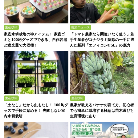
生産技術
農業ニュース
家庭水耕栽培の神アイテム！ 家庭ゴ
「トマト農家なら間違いなく使う」若
ミと100均グッズでできる、自作容器
手生産者がコナジラミ防除の一手に選
と遮光蓋で大収穫！
んだ新剤「エフィコン®SL」の底力
生産技術
生産技術
「土なし」だから虫もなし！ 100均グ
農家が教えるバナナの育て方。初心者
ッズで手軽に始める！ 失敗しない室
でも簡単に栽培する極意は苗木選びと
内水耕栽培
生育環境にあり！