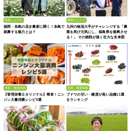
農業ニュース
農業ニュース
福岡・糸島の花き農家に聞く！糸島で
九州の物流大手がチャレンジする「農
就農する魅力とは？
業を再び元気にし、福島県を復興させ
る！」 その挑戦が描く壮大な未来図
とは！？
食育・農業体験
食育・農業体験
【管理栄養士オリジナル】簡単！ニン
ブドウの甘い・糖度が高い品種11選
ジン大量消費レシピ5選
をランキング