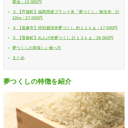
醤油：13,000円
３.【芦屋町】福岡県産ブランド米「夢つくし」無洗米 計
10kg：27,000円
４.【嘉麻市】特別栽培米夢つくし 約１１ｋｇ：17,000円
５.【香春町】れんげ米夢つくし 計１３ｋｇ：26,000円
夢つくしの美味しい食べ方
まとめ
夢つくしの特徴を紹介