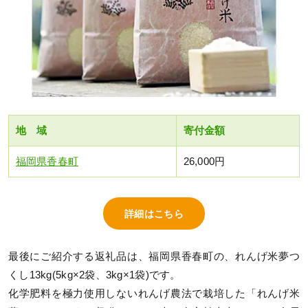
地 域
寄付金額
福岡県香春町
26,000円
詳細はこちら
最後にご紹介する返礼品は、福岡県香春町の、れんげ米夢つ
くし13kg(5kg×2袋、3kg×1袋)です。
化学肥料を極力使用しないれんげ農法で栽培した「れんげ米