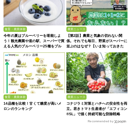
食育・農業体験
農業ニュース
今年の夏はブルーベリーを堪能しよ
【第2話】農業と気象の切れない関
う！観光農園や道の駅、スーパーで買
係。それでも毎日、野菜がスーパーに
える人気のブルーベリー25種をブル
並ぶのはなぜ？【いま知っておきた
ーベリー農家の息子が解説
い、これからの”食”の話】
食育・農業体験
農業ニュース
14品種を比較！甘くて糖度が高いメ
コナジラミ対策とハチへの安全性を両
ロンのランキング
立。若きトマト生産者が「エフィコン
®SL」で描く持続可能な防除戦略
Recommended by