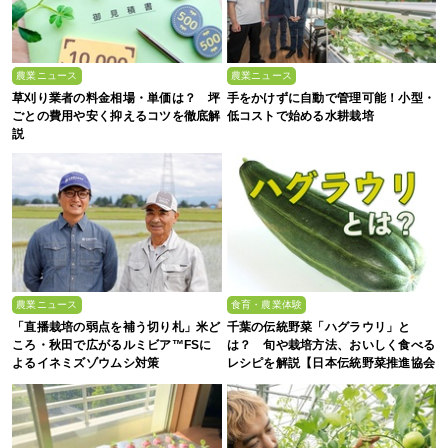
農業ニュース
農業ニュース
草刈り業者の料金相場・単価は？ 坪
手をかけずに自動で管理可能！小型・
ごとの費用や安く抑えるコツを徹底解
低コストで始める水耕栽培
説
農業ニュース
食育・農業体験
「直播栽培の弱点を補う切り札」米ど
千葉の伝統野菜「ハグラウリ」と
ころ・秋田で広がるルミビア™FSに
は？ 旬や栽培方法、おいしく食べる
よるイネミズゾウムシ対策
レシピを解説【日本伝統野菜推進協会
監修】