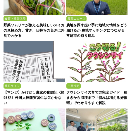
食育・農業体験
農業ニュース
野菜ソムリエが教える美味しいスイカ
農地を探す担い手に地域の情報をどう
の見極め方。甘さ、日持ちの良さは外
届けるか 農地マッチングにつながる
見でわかる
常総市の取り組み
農家ライフ
生産技術
【マンガ】かけだし農家の奮闘記《第
クウシンサイの育て方完全ガイド 種
93話》外国人技能実習生は欠かせな
まきから収穫まで「切れば増える好循
い
環」でわかりやすく解説