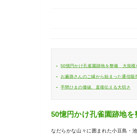
50憶円かけ孔雀園跡地を整備 大規模
お遍路さんのご縁から始まった通信販
手間ひまの価値、直接伝える大切さ
50憶円かけ孔雀園跡地
なだらかな山々に囲まれた小豆島・