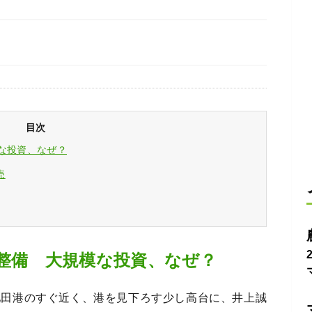
目次
な投資、なぜ？
売
を整備 大規模な投資、なぜ？
池田港のすぐ近く、港を見下ろす少し高台に、井上誠