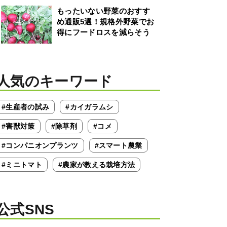
もったいない野菜のおすす
め通販5選！規格外野菜でお
得にフードロスを減らそう
人気のキーワード
#生産者の試み
#カイガラムシ
#害獣対策
#除草剤
#コメ
#コンパニオンプランツ
#スマート農業
#ミニトマト
#農家が教える栽培方法
公式SNS