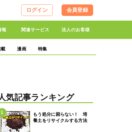
ログイン
会員登録
情報
関連サービス
法人のお客様
連載
漫画
特集
人気記事ランキング
もう処分に困らない！ 培
養土をリサイクルする方法