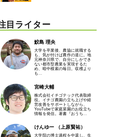
注目ライター
鮫島 理央
大学を卒業後、農協に就職する
も、気が付けば農作の道に。地
元神奈川県で、自分にしかでき
ない都市型農業を実現するた
め、暗中模索の毎日。収穫より
も…
宮崎大輔
株式会社イチゴテック代表取締
役。イチゴ農園の立ち上げや経
営改善をサポートしながら、
YouTubeで家庭菜園のお役立ち
情報を発信。著書『おうち…
けんゆー （上原賢祐）
大学院の博士過程を中退し、生