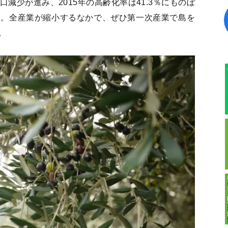
減少が進み、2015年の高齢化率は41.3％にものぼ
図。全産業が縮小するなかで、ぜひ第一次産業で島を
。