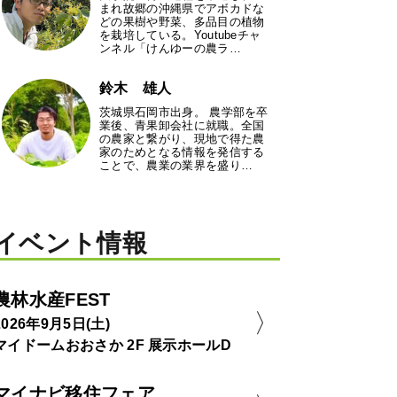
まれ故郷の沖縄県でアボカドな
どの果樹や野菜、多品目の植物
を栽培している。Youtubeチャ
ンネル「けんゆーの農ラ…
鈴木 雄人
茨城県石岡市出身。 農学部を卒
業後、青果卸会社に就職。全国
の農家と繋がり、現地で得た農
家のためとなる情報を発信する
ことで、農業の業界を盛り…
イベント情報
農林水産FEST
2026年9月5日(土)
マイドームおおさか 2F 展示ホールD
マイナビ移住フェア