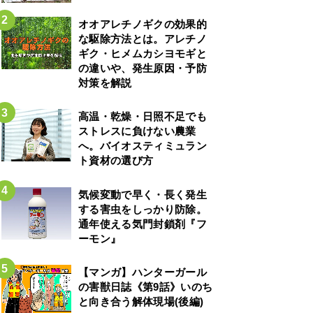
オオアレチノギクの効果的
な駆除方法とは。アレチノ
ギク・ヒメムカシヨモギと
の違いや、発生原因・予防
対策を解説
高温・乾燥・日照不足でも
ストレスに負けない農業
へ。バイオスティミュラン
ト資材の選び方
気候変動で早く・長く発生
する害虫をしっかり防除。
通年使える気門封鎖剤『フ
ーモン』
【マンガ】ハンターガール
の害獣日誌《第9話》いのち
と向き合う解体現場(後編)