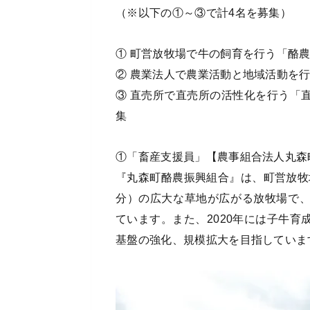
（※以下の①～③で計4名を募集）
① 町営放牧場で牛の飼育を行う「酪
② 農業法人で農業活動と地域活動を
③ 直売所で直売所の活性化を行う「
集
①「畜産支援員」【農事組合法人丸森
『丸森町酪農振興組合』は、町営放牧場
分）の広大な草地が広がる放牧場で
ています。また、2020年には子牛
基盤の強化、規模拡大を目指していま