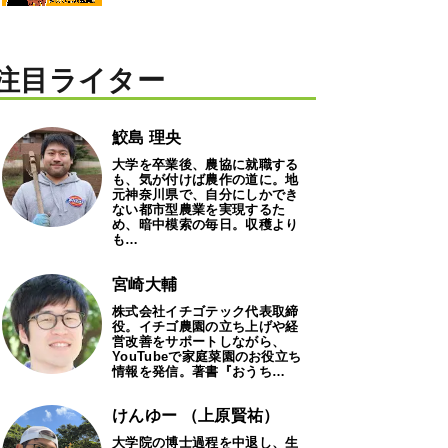
注目ライター
鮫島 理央
大学を卒業後、農協に就職する
も、気が付けば農作の道に。地
元神奈川県で、自分にしかでき
ない都市型農業を実現するた
め、暗中模索の毎日。収穫より
も…
宮崎大輔
株式会社イチゴテック代表取締
役。イチゴ農園の立ち上げや経
営改善をサポートしながら、
YouTubeで家庭菜園のお役立ち
情報を発信。著書『おうち…
けんゆー （上原賢祐）
大学院の博士過程を中退し、生