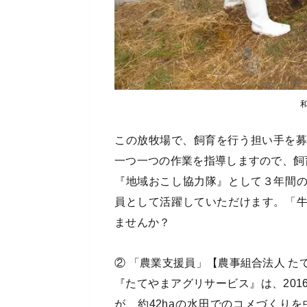
この放牧場で、飼育を行う担い手を募
一つ一つの作業を指導しますので、飼
『地域おこし協力隊』として３年間
員として活躍していただけます。「
ませんか？
② 「農業支援員」【農事組合法人 た
『たてやまアグリサービス』は、201
が、約42haの水田でのコメづくり