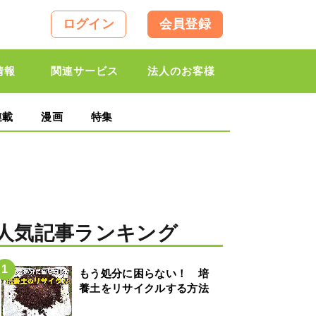
ログイン
会員登録
情報
関連サービス
法人のお客様
連載
漫画
特集
人気記事ランキング
もう処分に困らない！ 培
養土をリサイクルする方法