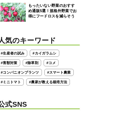
もったいない野菜のおすす
め通販5選！規格外野菜でお
得にフードロスを減らそう
人気のキーワード
#生産者の試み
#カイガラムシ
#害獣対策
#除草剤
#コメ
#コンパニオンプランツ
#スマート農業
#ミニトマト
#農家が教える栽培方法
公式SNS