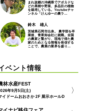
まれ故郷の沖縄県でアボカドな
どの果樹や野菜、多品目の植物
を栽培している。Youtubeチャ
ンネル「けんゆーの農ラ…
鈴木 雄人
茨城県石岡市出身。 農学部を卒
業後、青果卸会社に就職。全国
の農家と繋がり、現地で得た農
家のためとなる情報を発信する
ことで、農業の業界を盛り…
イベント情報
農林水産FEST
2026年9月5日(土)
マイドームおおさか 2F 展示ホールD
マイナビ移住フェア