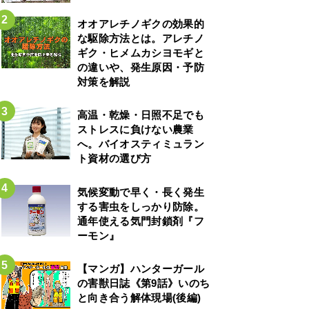
オオアレチノギクの効果的
な駆除方法とは。アレチノ
ギク・ヒメムカシヨモギと
の違いや、発生原因・予防
対策を解説
高温・乾燥・日照不足でも
ストレスに負けない農業
へ。バイオスティミュラン
ト資材の選び方
気候変動で早く・長く発生
する害虫をしっかり防除。
通年使える気門封鎖剤『フ
ーモン』
【マンガ】ハンターガール
の害獣日誌《第9話》いのち
と向き合う解体現場(後編)