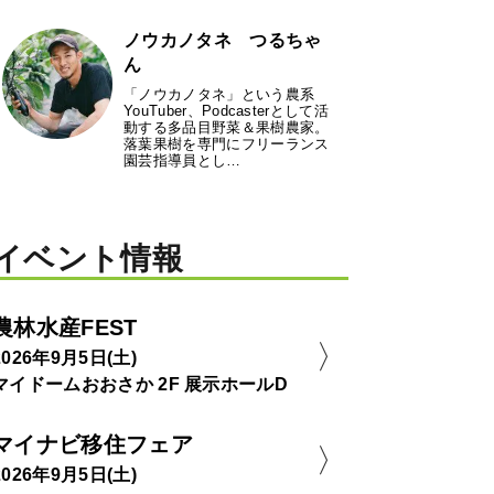
ノウカノタネ つるちゃ
ん
「ノウカノタネ」という農系
YouTuber、Podcasterとして活
動する多品目野菜＆果樹農家。
落葉果樹を専門にフリーランス
園芸指導員とし…
イベント情報
農林水産FEST
2026年9月5日(土)
マイドームおおさか 2F 展示ホールD
マイナビ移住フェア
2026年9月5日(土)