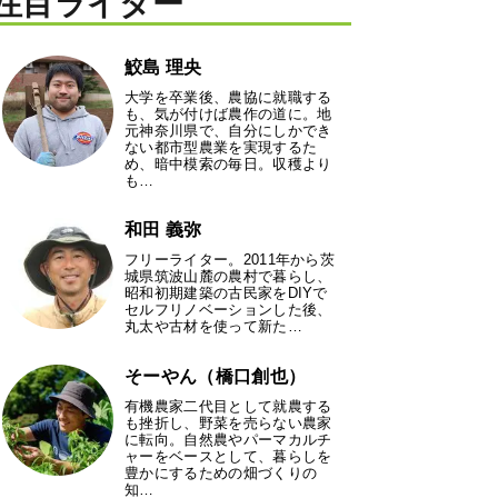
注目ライター
鮫島 理央
大学を卒業後、農協に就職する
も、気が付けば農作の道に。地
元神奈川県で、自分にしかでき
ない都市型農業を実現するた
め、暗中模索の毎日。収穫より
も…
和田 義弥
フリーライター。2011年から茨
城県筑波山麓の農村で暮らし、
昭和初期建築の古民家をDIYで
セルフリノベーションした後、
丸太や古材を使って新た…
そーやん（橋口創也）
有機農家二代目として就農する
も挫折し、野菜を売らない農家
に転向。自然農やパーマカルチ
ャーをベースとして、暮らしを
豊かにするための畑づくりの
知…