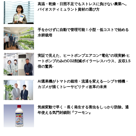
高温・乾燥・日照不足でもストレスに負けない農業へ。
バイオスティミュラント資材の選び方
手をかけずに自動で管理可能！小型・低コストで始める
水耕栽培
実証で見えた、ヒートポンプエアコン“電化”の現実解-ヒ
ートポンプのみのCO2削減ボイラーレスハウス、反収1.5
倍の驚異-
AI選果機がトマトの栽培・流通を変える―シブヤ精機・
カゴメが描くトレーサビリティ改革の未来
気候変動で早く・長く発生する害虫をしっかり防除。通
年使える気門封鎖剤『フーモン』