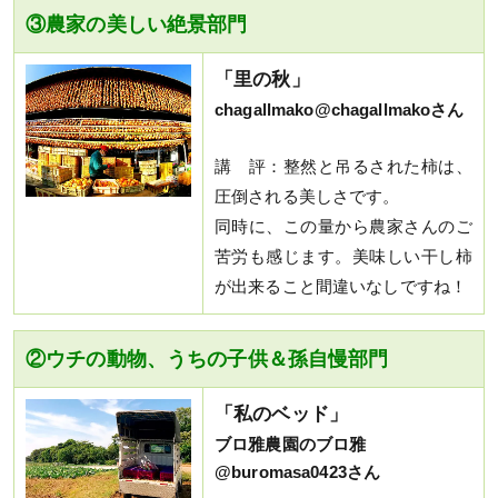
③農家の美しい絶景部門
「里の秋」
chagallmako@chagallmakoさん
講 評：整然と吊るされた柿は、
圧倒される美しさです。
同時に、この量から農家さんのご
苦労も感じます。美味しい干し柿
が出来ること間違いなしですね！
②ウチの動物、うちの子供＆孫自慢部門
「私のベッド」
ブロ雅農園のブロ雅
@buromasa0423さん