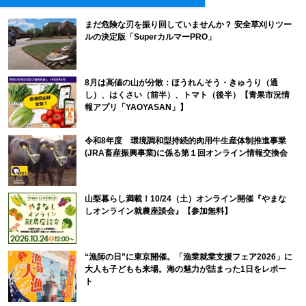
まだ危険な刃を振り回していませんか？ 安全草刈りツー
ルの決定版「SuperカルマーPRO」
8月は高値の山が分散：ほうれんそう・きゅうり（通
し）、はくさい（前半）、トマト（後半）【青果市況情
報アプリ「YAOYASAN」】
令和8年度 環境調和型持続的肉用牛生産体制推進事業
(JRA畜産振興事業)に係る第１回オンライン情報交換会
山梨暮らし満載！10/24（土）オンライン開催『やまな
しオンライン就農座談会』【参加無料】
“漁師の日”に東京開催。「漁業就業支援フェア2026」に
大人も子どもも来場。海の魅力が詰まった1日をレポー
ト