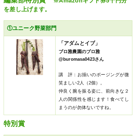
編集部特別賞
※Amazonギフト券5千円分
を差し上げます。
①ユニーク野菜部門
「アダムとイブ」
ブロ雅農園のブロ雅
@buromasa0423さん
講 評：お揃いのポージングが微
笑ましい2人（2個）。
仲良く腕を振る姿に、前向きな２
人の関係性を感じます！食べてし
まうのが勿体ないですね。
特別賞