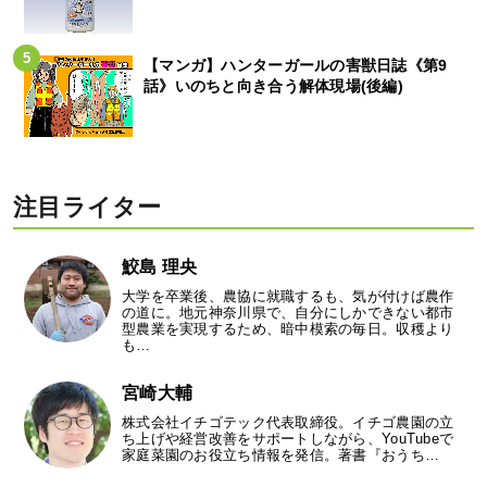
【マンガ】ハンターガールの害獣日誌《第9
話》いのちと向き合う解体現場(後編)
注目ライター
鮫島 理央
大学を卒業後、農協に就職するも、気が付けば農作
の道に。地元神奈川県で、自分にしかできない都市
型農業を実現するため、暗中模索の毎日。収穫より
も…
宮崎大輔
株式会社イチゴテック代表取締役。イチゴ農園の立
ち上げや経営改善をサポートしながら、YouTubeで
家庭菜園のお役立ち情報を発信。著書『おうち…