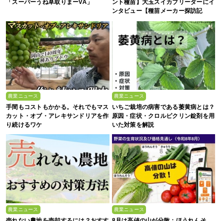
「スーパーうね草取りまーVA」
ント種苗】大玉スイカブリーダーにイ
ンタビュー【種苗メーカー探訪記
Vol.4】
農業ニュース
農業ニュース
手間もコストもかかる。それでもマス
いちご栽培の病害である萎黄病とは？
カット・オブ・アレキサンドリアを作
原因・症状・クロルピクリン錠剤を用
り続けるワケ
いた対策を解説
農業ニュース
農業ニュース
売れない農地を売却するには？おすす
8月は高値の山が分散：ほうれんそ