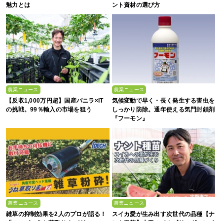
魅力とは
ント資材の選び方
農業ニュース
農業ニュース
【反収1,000万円超】国産バニラ×IT
気候変動で早く・長く発生する害虫を
の挑戦。99％輸入の市場を狙う
しっかり防除。通年使える気門封鎖剤
『フーモン』
農業ニュース
農業ニュース
雑草の抑制効果を2人のプロが語る！
スイカ愛が生み出す次世代の品種【ナ