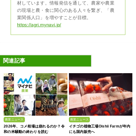
材しています。情報発信を通して、農家や農業
の現場と農・食に関心のある人々を繋ぎ、「農
業関係人口」を増やすことが目標。
https://agri.mynavi.jp/
関連記事
農業ニュース
農業ニュース
2026年、コメ相場は崩れるのか？令
イチゴの植物工場Oishii Farmが年内
和の米騒動の終わりを読む
にも国内販売へ