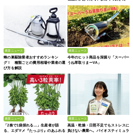
い、これからの”食”の話】
農業ニュース
農業ニュース
蜂の巣駆除業者おすすめランキン
今年のヒット商品を深掘り「スーパー
グ！ 種類ごとの費用相場や業者の選
うね草取りまーVA」
び方を解説
農業ニュース
農業ニュース
「2株で1袋採れる…」生産者が語
高温・乾燥・日照不足でもストレスに
る、エダマメ『たっぷり』のあふれる
負けない農業へ。バイオスティミュラ