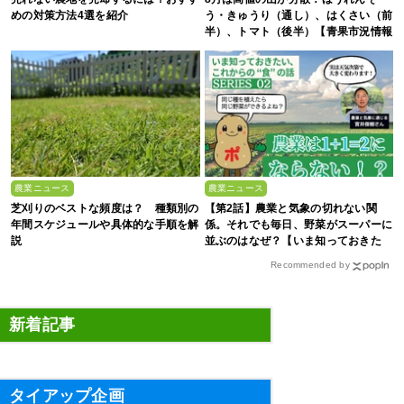
めの対策方法4選を紹介
う・きゅうり（通し）、はくさい（前
半）、トマト（後半）【青果市況情報
アプリ「YAOYASAN」】
農業ニュース
農業ニュース
芝刈りのベストな頻度は？ 種類別の
【第2話】農業と気象の切れない関
年間スケジュールや具体的な手順を解
係。それでも毎日、野菜がスーパーに
説
並ぶのはなぜ？【いま知っておきた
い、これからの”食”の話】
Recommended by
新着記事
タイアップ企画