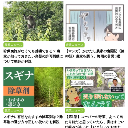
農業ニュース
農業ニュース
狩猟免許がなくても捕獲できる？ 農
【マンガ】かけだし農家の奮闘記《第
家が知っておきたい鳥獣の許可捕獲に
90話》農家を襲う、梅雨の苦労5選
ついて猟師が解説
農業ニュース
農業ニュース
スギナに有効なおすすめ除草剤は？除
【第1話】スーパーの野菜、あって当
草剤の選び方や正しい使い方も解説
たり前だと思っていたら、実はすごい
仕組みがあった【いま知っておきた