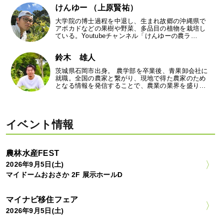
けんゆー （上原賢祐）
大学院の博士過程を中退し、生まれ故郷の沖縄県で
アボカドなどの果樹や野菜、多品目の植物を栽培し
ている。Youtubeチャンネル「けんゆーの農ラ…
鈴木 雄人
茨城県石岡市出身。 農学部を卒業後、青果卸会社に
就職。全国の農家と繋がり、現地で得た農家のため
となる情報を発信することで、農業の業界を盛り…
イベント情報
農林水産FEST
2026年9月5日(土)
マイドームおおさか 2F 展示ホールD
マイナビ移住フェア
2026年9月5日(土)