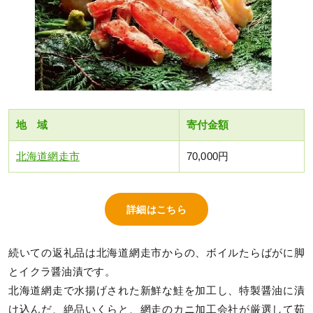
地 域
寄付金額
北海道網走市
70,000円
詳細はこちら
続いての返礼品は北海道網走市からの、ボイルたらばがに脚
とイクラ醤油漬です。
北海道網走で水揚げされた新鮮な鮭を加工し、特製醤油に漬
け込んだ、絶品いくらと、網走のカニ加工会社が厳選して茹