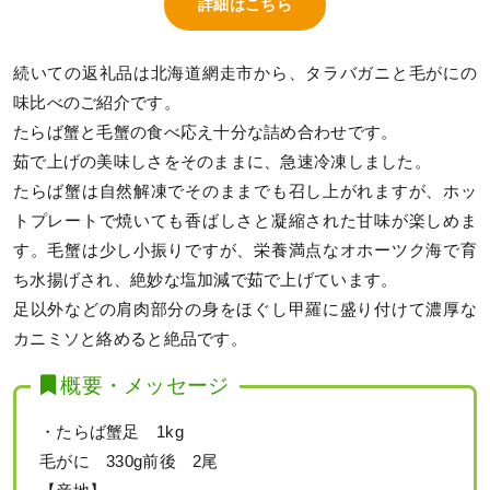
詳細はこちら
続いての返礼品は北海道網走市から、タラバガニと毛がにの
味比べのご紹介です。
たらば蟹と毛蟹の食べ応え十分な詰め合わせです。
茹で上げの美味しさをそのままに、急速冷凍しました。
たらば蟹は自然解凍でそのままでも召し上がれますが、ホッ
トプレートで焼いても香ばしさと凝縮された甘味が楽しめま
す。毛蟹は少し小振りですが、栄養満点なオホーツク海で育
ち水揚げされ、絶妙な塩加減で茹で上げています。
足以外などの肩肉部分の身をほぐし甲羅に盛り付けて濃厚な
カニミソと絡めると絶品です。
概要・メッセージ
・たらば蟹足 1kg
毛がに 330g前後 2尾