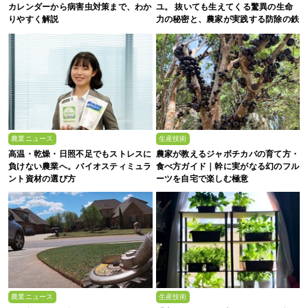
カレンダーから病害虫対策まで、わか
ユ。 抜いても生えてくる驚異の生命
りやすく解説
力の秘密と、農家が実践する防除の鉄
則
農業ニュース
生産技術
高温・乾燥・日照不足でもストレスに
農家が教えるジャボチカバの育て方・
負けない農業へ。バイオスティミュラ
食べ方ガイド｜幹に実がなる幻のフル
ント資材の選び方
ーツを自宅で楽しむ極意
農業ニュース
生産技術