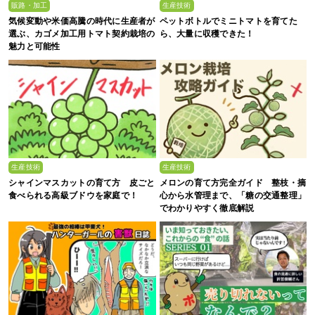
販路・加工
生産技術
気候変動や米価高騰の時代に生産者が
ペットボトルでミニトマトを育てた
選ぶ、カゴメ加工用トマト契約栽培の
ら、大量に収穫できた！
魅力と可能性
生産技術
生産技術
シャインマスカットの育て方 皮ごと
メロンの育て方完全ガイド 整枝・摘
食べられる高級ブドウを家庭で！
心から水管理まで、「糖の交通整理」
でわかりやすく徹底解説