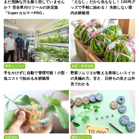
まだ危険な刃を振り回していません
「土なし」だから虫もなし！ 100均グ
か？ 安全草刈りツールの決定版
ッズで手軽に始める！ 失敗しない室
「SuperカルマーPRO」
内水耕栽培
農業ニュース
食育・農業体験
手をかけずに自動で管理可能！小型・
野菜ソムリエが教える美味しいスイカ
低コストで始める水耕栽培
の見極め方。甘さ、日持ちの良さは外
見でわかる
生産技術
農業ニュース