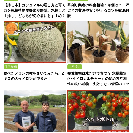
【挿し木】ガジュマルの増し方と育て
草刈り業者の料金相場・単価は？ 坪
方を観葉植物愛好家が解説。水挿しと
ごとの費用や安く抑えるコツを徹底解
土挿し、どちらが初心者におすすめ？
説
生産技術
生産技術
食べたメロンの種をまいてみたら、2
観葉植物は水だけで育つ？ 水耕栽培
キロの大玉メロンができた！
(ハイドロカルチャー）の始め方や相
性の良い植物、失敗しない管理のコツ
まで徹底解説