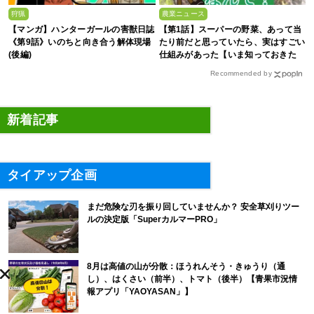
狩猟
農業ニュース
【マンガ】ハンターガールの害獣日誌
【第1話】スーパーの野菜、あって当
《第9話》いのちと向き合う解体現場
たり前だと思っていたら、実はすごい
(後編)
仕組みがあった【いま知っておきた
い、これからの”食”の話】
Recommended by
新着記事
タイアップ企画
まだ危険な刃を振り回していませんか？ 安全草刈りツー
ルの決定版「SuperカルマーPRO」
8月は高値の山が分散：ほうれんそう・きゅうり（通
し）、はくさい（前半）、トマト（後半）【青果市況情
報アプリ「YAOYASAN」】