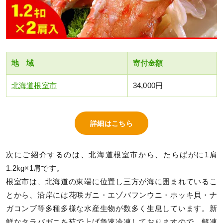
地 域
寄付金額
北海道根室市
34,000円
詳細はこちら
次にご紹介するのは、北海道根室市から、たらばがに1肩
1.2kg×1肩です。
根室市は、北海道の東端に位置し三方が海に囲まれているこ
とから、沿岸には花咲ガニ・エゾバフンウニ・ホッキ貝・ナ
ガコンブ等多種多様な水産生物が数多く生息しています。新
鮮なタラバガニを茹で上げ急速冷凍しておりますので、解凍