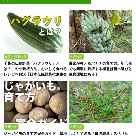
食育・農業体験
生産技術
千葉の伝統野菜「ハグラウリ」と
農家が教えるバナナの育て方。初心者
は？ 旬や栽培方法、おいしく食べる
でも簡単に栽培する極意は苗木選びと
レシピを解説【日本伝統野菜推進協会
生育環境にあり！
監修】
生産技術
生産技術
ジャガイモの育て方完全ガイド 栽培
しぶとすぎる「最強雑草」スベリヒ