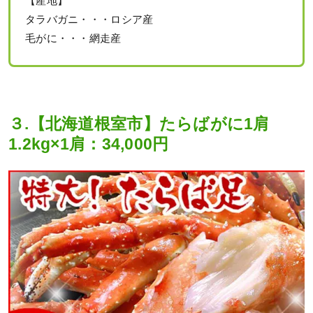
【産地】
タラバガニ・・・ロシア産
毛がに・・・網走産
３.【北海道根室市】たらばがに1肩
1.2kg×1肩：34,000円