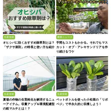
生産技術
農業ニュース
オヒシバに効くおすすめ除草剤とは？
手間もコストもかかる。それでもマス
「ザクサ液剤」の特長と使い方を紹介
カット・オブ・アレキサンドリアを作
り続けるワケ
生産技術
生産技術
夏場の作物の生育鈍化を解消するニュ
ペットボトルを使った小松菜の「リボ
ーアイテム。収量アップ＆環境配慮型
ベジ」で半永久的に収穫しよう！
の紙マルチとは！？