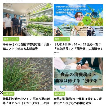
農業ニュース
農業ニュース
手をかけずに自動で管理可能！小型・
【8月19日19：30～】23世紀へ繋ぐ
低コストで始める水耕栽培
「自立経営」と「脱炭素」の真髄セミ
ナー
生産技術
農業経営
除草剤が効かない！？ 厄介な夏の雑
食品の消費税0％で農家は損する？得
草「オヒシバ（チカラグサ）」の除
する？これからの影響と対策