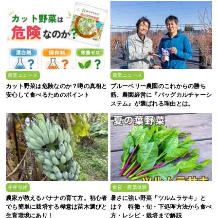
農業ニュース
農業ニュース
カット野菜は危険なのか？噂の真相と
ブルーベリー農園のこれからの勝ち
安心して食べるためのポイント
筋。農園経営に『バッグカルチャーシ
ステム』が選ばれる理由とは。
生産技術
食育・農業体験
農家が教えるバナナの育て方。初心者
暑さに強い野菜「ツルムラサキ」と
でも簡単に栽培する極意は苗木選びと
は？ 特徴・旬・下処理方法から食べ
生育環境にあり！
方・レシピ・栽培まで解説