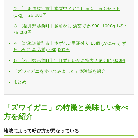
２.【北海道紋別市】本ズワイガニしゃぶしゃぶセット
(1kg)：26,000円
３.【福井県越前町】越前かに 浜茹で 約900~1000g 1杯：
75,000円
４.【北海道紋別市】本ずわい甲羅盛り 15個 (かにみそ ず
わいがに 高品質)：60,000円
５.【石川県志賀町】活紅ずわいがに特大２尾：84,000円
「ズワイガニを食べてみました」体験談を紹介
まとめ
「ズワイガニ」の特徴と美味しい食べ
方を紹介
地域によって呼び方が異なっている