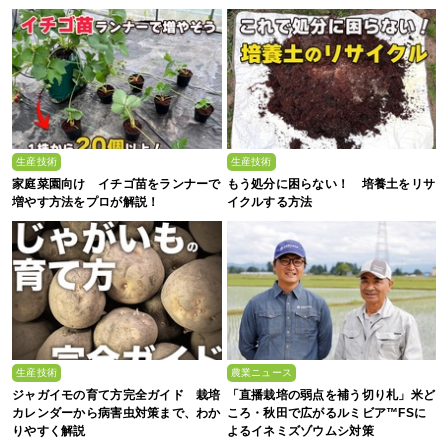
生産技術
生産技術
家庭菜園向け イチゴ苗をランナーで
もう処分に困らない！ 培養土をリサ
増やす方法をプロが解説！
イクルする方法
生産技術
農業ニュース
ジャガイモの育て方完全ガイド 栽培
「直播栽培の弱点を補う切り札」米ど
カレンダーから病害虫対策まで、わか
ころ・秋田で広がるルミビア™FSに
りやすく解説
よるイネミズゾウムシ対策