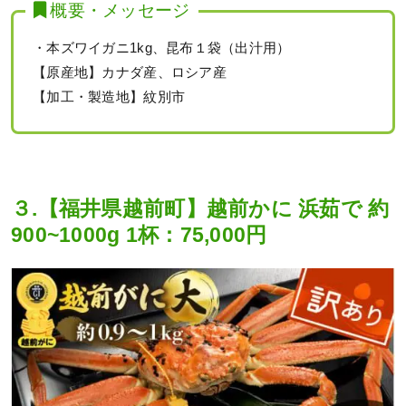
概要・メッセージ
・本ズワイガニ1kg、昆布１袋（出汁用）
【原産地】カナダ産、ロシア産
【加工・製造地】紋別市
３.【福井県越前町】越前かに 浜茹で 約
900~1000g 1杯：75,000円