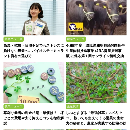
農業ニュース
農業ニュース
高温・乾燥・日照不足でもストレスに
令和8年度 環境調和型持続的肉用牛
負けない農業へ。バイオスティミュラ
生産体制推進事業 (JRA畜産振興事
ント資材の選び方
業)に係る第１回オンライン情報交換
会
農業ニュース
生産技術
草刈り業者の料金相場・単価は？ 坪
しぶとすぎる「最強雑草」スベリヒ
ごとの費用や安く抑えるコツを徹底解
ユ。 抜いても生えてくる驚異の生命
説
力の秘密と、農家が実践する防除の鉄
則