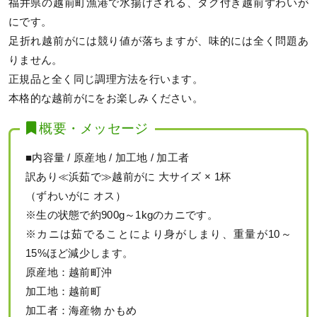
福井県の越前町漁港で水揚げされる、タグ付き越前ずわいが
にです。
足折れ越前がには競り値が落ちますが、味的には全く問題あ
りません。
正規品と全く同じ調理方法を行います。
本格的な越前がにをお楽しみください。
概要・メッセージ
■内容量 / 原産地 / 加工地 / 加工者
訳あり≪浜茹で≫越前がに 大サイズ × 1杯
（ずわいがに オス）
※生の状態で約900g～1kgのカニです。
※カニは茹でることにより身がしまり、重量が10～
15%ほど減少します。
原産地：越前町沖
加工地：越前町
加工者：海産物 かもめ