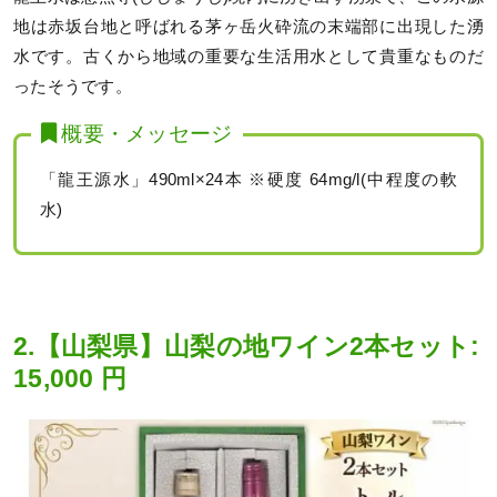
地は赤坂台地と呼ばれる茅ヶ岳火砕流の末端部に出現した湧
水です。古くから地域の重要な生活用水として貴重なものだ
ったそうです。
概要・メッセージ
「龍王源水」490ml×24本 ※硬度 64mg/l(中程度の軟
水)
2.【山梨県】山梨の地ワイン2本セット:
15,000 円