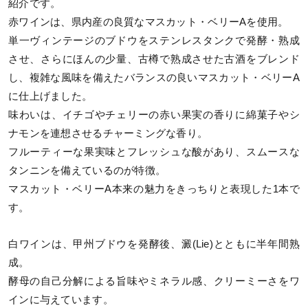
紹介です。
赤ワインは、県内産の良質なマスカット・ベリーAを使用。
単一ヴィンテージのブドウをステンレスタンクで発酵・熟成
させ、さらにほんの少量、古樽で熟成させた古酒をブレンド
し、複雑な風味を備えたバランスの良いマスカット・ベリーA
に仕上げました。
味わいは、イチゴやチェリーの赤い果実の香りに綿菓子やシ
ナモンを連想させるチャーミングな香り。
フルーティーな果実味とフレッシュな酸があり、スムースな
タンニンを備えているのが特徴。
マスカット・ベリーA本来の魅力をきっちりと表現した1本で
す。
白ワインは、甲州ブドウを発酵後、澱(Lie)とともに半年間熟
成。
酵母の自己分解による旨味やミネラル感、クリーミーさをワ
インに与えています。