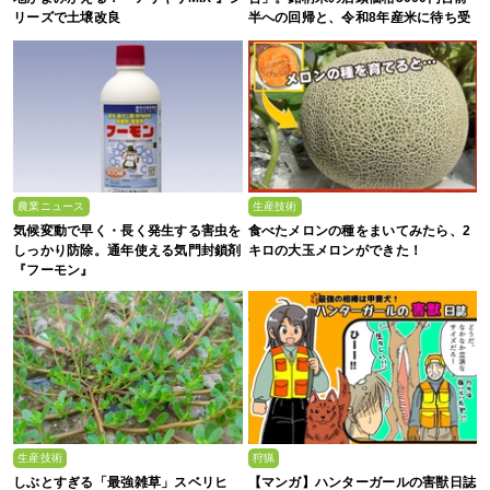
リーズで土壌改良
半への回帰と、令和8年産米に待ち受
ける“大暴落”の可能性
農業ニュース
生産技術
気候変動で早く・長く発生する害虫を
食べたメロンの種をまいてみたら、2
しっかり防除。通年使える気門封鎖剤
キロの大玉メロンができた！
『フーモン』
生産技術
狩猟
しぶとすぎる「最強雑草」スベリヒ
【マンガ】ハンターガールの害獣日誌