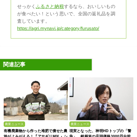
せっかく
ふるさと納税
するなら、おいしいもの
が食べたい！という思いで、全国の返礼品を調
査しています。
https://agri.mynavi.jp/category/furusato/
関連記事
農業ニュース
農業ニュース
有機廃棄物から作った堆肥で痩せた農
現実となった、神明HDトップの「警
地がよみがえる！『アサギリMIX 』シ
告」。銘柄米の店頭価格3000円台前