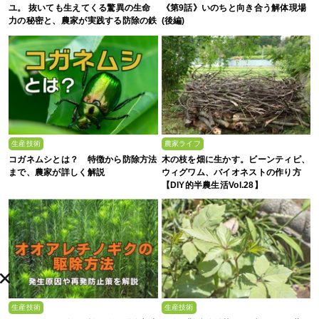
ユ。 抜いても生えてくる驚異の生命
《第9話》いのちと向き合う解体現場
力の秘密と、農家が実践する防除の鉄
(後編)
則
生産技術
農家ライフ
コガネムシとは？ 特徴から防除方法
木の枝を畑に生かす。ビーンティピ、
まで、農家が詳しく解説
ウィグワム、バイオネストの作り方
【DIY的半農生活Vol.28】
生産技術
生産技術