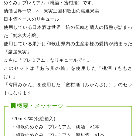
めぐみ」プレミアム（桃酒・蜜柑酒）です。
清酒世界一統 × 果実王国和歌山の厳選果実
日本酒ベースのリキュール
使用している日本酒は世界一統の伝統と蔵人の情熱が詰まっ
た「純米大吟醸」
使用している果汁は和歌山県内の生産者様の愛情が詰まった
「厳選果実」
まさに「プレミアム」なリキュールです。
このセットは「あら川の桃」を使用した「桃酒（ももさ
け）」
「有田みかん」を使用した「蜜柑酒（みかんさけ）」のセッ
トになります。
概要・メッセージ
720ml×2本(化粧箱入)
・和歌のめぐみ プレミアム 桃酒 ×1本
・和歌のめぐみ プレミアム 蜜柑酒 ×1本