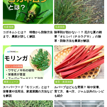
生産技術
生産技術
コガネムシとは？ 特徴から防除方法
除草剤が効かない！？ 厄介な夏の雑
まで、農家が詳しく解説
草「オヒシバ（チカラグサ）」の除
草・防除方法を農家が解説
農業ニュース
食育・農業体験
スーパーフード「モリンガ」とは？
ルバーブはどんな野菜？ 味や栄養、
栄養素や活用法、家庭菜園の方法など
育て方、食べ方、ジャム以外のレシピ
を解説
も紹介