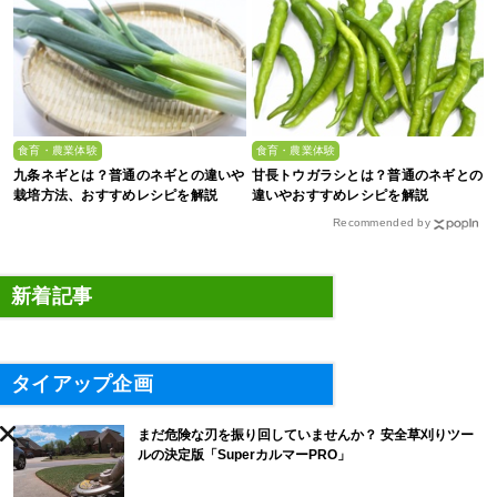
食育・農業体験
食育・農業体験
九条ネギとは？普通のネギとの違いや
甘長トウガラシとは？普通のネギとの
栽培方法、おすすめレシピを解説
違いやおすすめレシピを解説
Recommended by
新着記事
タイアップ企画
まだ危険な刃を振り回していませんか？ 安全草刈りツー
ルの決定版「SuperカルマーPRO」