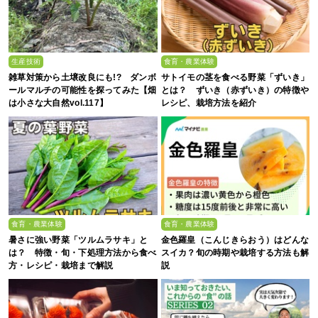
生産技術
食育・農業体験
雑草対策から土壌改良にも!? ダンボ
サトイモの茎を食べる野菜「ずいき」
ールマルチの可能性を探ってみた【畑
とは？ ずいき（赤ずいき）の特徴や
は小さな大自然vol.117】
レシピ、栽培方法を紹介
食育・農業体験
食育・農業体験
暑さに強い野菜「ツルムラサキ」と
金色羅皇（こんじきらおう）はどんな
は？ 特徴・旬・下処理方法から食べ
スイカ？旬の時期や栽培する方法も解
方・レシピ・栽培まで解説
説