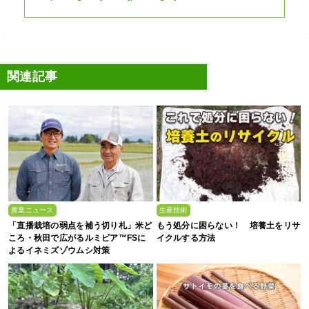
関連記事
農業ニュース
生産技術
「直播栽培の弱点を補う切り札」米ど
もう処分に困らない！ 培養土をリサ
ころ・秋田で広がるルミビア™FSに
イクルする方法
よるイネミズゾウムシ対策