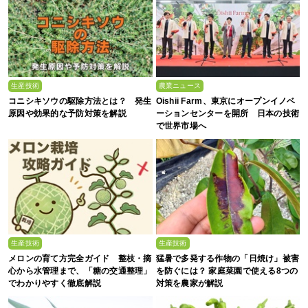
生産技術
農業ニュース
コニシキソウの駆除方法とは？ 発生
Oishii Farm、東京にオープンイノベ
原因や効果的な予防対策を解説
ーションセンターを開所 日本の技術
で世界市場へ
生産技術
生産技術
メロンの育て方完全ガイド 整枝・摘
猛暑で多発する作物の「日焼け」被害
心から水管理まで、「糖の交通整理」
を防ぐには？ 家庭菜園で使える8つの
でわかりやすく徹底解説
対策を農家が解説