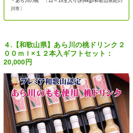
・あら川の桃 〔12～15玉入り(約4kg)/和歌山県紀の
川市〕
４.【和歌山県】あら川の桃ドリンク２
００ｍｌ×１２本入ギフトセット：
20,000円