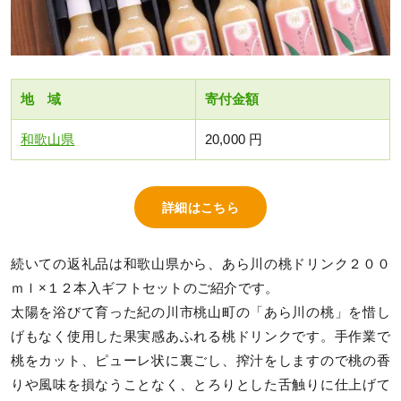
地 域
寄付金額
和歌山県
20,000 円
詳細はこちら
続いての返礼品は和歌山県から、あら川の桃ドリンク２００
ｍｌ×１２本入ギフトセットのご紹介です。
太陽を浴びて育った紀の川市桃山町の「あら川の桃」を惜し
げもなく使用した果実感あふれる桃ドリンクです。手作業で
桃をカット、ピューレ状に裏ごし、搾汁をしますので桃の香
りや風味を損なうことなく、とろりとした舌触りに仕上げて