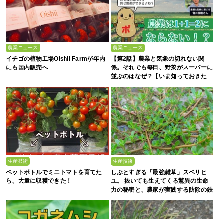
農業ニュース
農業ニュース
イチゴの植物工場Oishii Farmが年内
【第2話】農業と気象の切れない関
にも国内販売へ
係。それでも毎日、野菜がスーパーに
並ぶのはなぜ？【いま知っておきた
い、これからの”食”の話】
生産技術
生産技術
ペットボトルでミニトマトを育てた
しぶとすぎる「最強雑草」スベリヒ
ら、大量に収穫できた！
ユ。 抜いても生えてくる驚異の生命
力の秘密と、農家が実践する防除の鉄
則