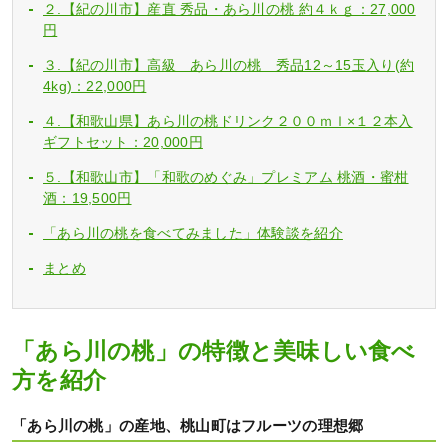
２.【紀の川市】産直 秀品・あら川の桃 約４ｋｇ：27,000
円
３.【紀の川市】高級 あら川の桃 秀品12～15玉入り(約
4kg)：22,000円
４.【和歌山県】あら川の桃ドリンク２００ｍｌ×１２本入
ギフトセット：20,000円
５.【和歌山市】「和歌のめぐみ」プレミアム 桃酒・蜜柑
酒：19,500円
「あら川の桃を食べてみました」体験談を紹介
まとめ
「あら川の桃」の特徴と美味しい食べ
方を紹介
「あら川の桃」の産地、桃山町はフルーツの理想郷