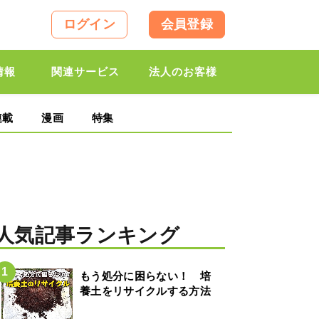
ログイン
会員登録
情報
関連サービス
法人のお客様
連載
漫画
特集
人気記事ランキング
もう処分に困らない！ 培
養土をリサイクルする方法