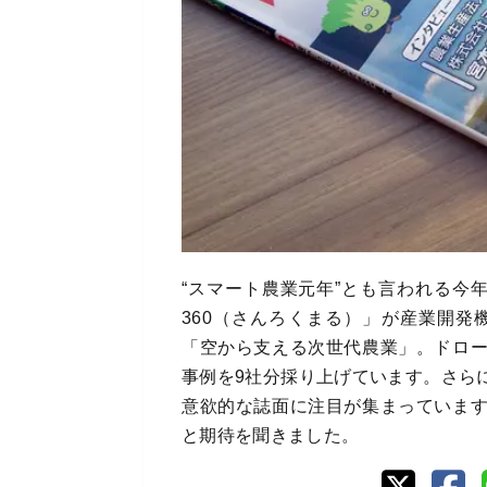
“スマート農業元年”とも言われる今
360（さんろくまる）」が産業開
「空から支える次世代農業」。ドロ
事例を9社分採り上げています。さら
意欲的な誌面に注目が集まっていま
と期待を聞きました。