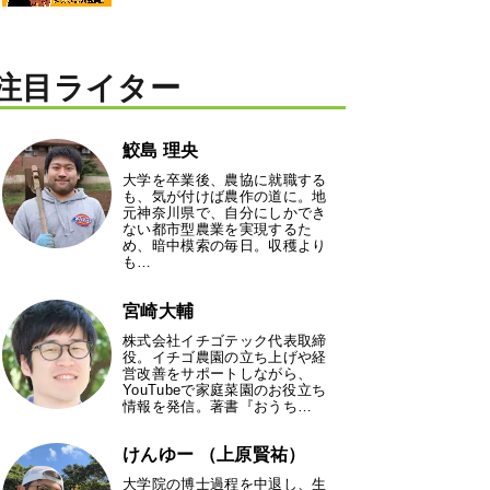
注目ライター
鮫島 理央
大学を卒業後、農協に就職する
も、気が付けば農作の道に。地
元神奈川県で、自分にしかでき
ない都市型農業を実現するた
め、暗中模索の毎日。収穫より
も…
宮崎大輔
株式会社イチゴテック代表取締
役。イチゴ農園の立ち上げや経
営改善をサポートしながら、
YouTubeで家庭菜園のお役立ち
情報を発信。著書『おうち…
けんゆー （上原賢祐）
大学院の博士過程を中退し、生