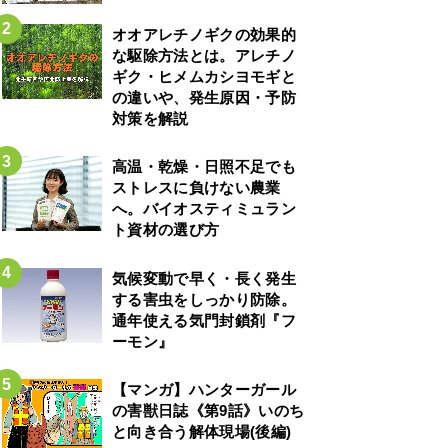
オオアレチノギクの効果的
な駆除方法とは。アレチノ
ギク・ヒメムカシヨモギと
の違いや、発生原因・予防
対策を解説
高温・乾燥・日照不足でも
ストレスに負けない農業
へ。バイオスティミュラン
ト資材の選び方
気候変動で早く・長く発生
する害虫をしっかり防除。
通年使える気門封鎖剤『フ
ーモン』
【マンガ】ハンターガール
の害獣日誌《第9話》いのち
と向き合う解体現場(後編)