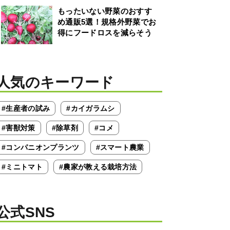
もったいない野菜のおすす
め通販5選！規格外野菜でお
得にフードロスを減らそう
人気のキーワード
#生産者の試み
#カイガラムシ
#害獣対策
#除草剤
#コメ
#コンパニオンプランツ
#スマート農業
#ミニトマト
#農家が教える栽培方法
公式SNS