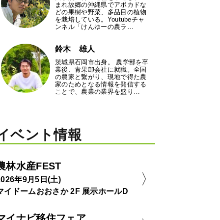
まれ故郷の沖縄県でアボカドな
どの果樹や野菜、多品目の植物
を栽培している。Youtubeチャ
ンネル「けんゆーの農ラ…
鈴木 雄人
茨城県石岡市出身。 農学部を卒
業後、青果卸会社に就職。全国
の農家と繋がり、現地で得た農
家のためとなる情報を発信する
ことで、農業の業界を盛り…
イベント情報
農林水産FEST
2026年9月5日(土)
マイドームおおさか 2F 展示ホールD
マイナビ移住フェア