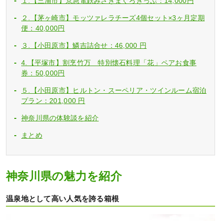
１.【三浦市】京急電鉄みさきまぐろきっぷ：14,000円
２.【茅ヶ崎市】モッツァレラチーズ4個セット×3ヶ月定期
便：40,000円
３.【小田原市】鱗吉詰合せ：46,000 円
4.【平塚市】割烹竹万 特別懐石料理「花」ペアお食事
券：50,000円
５.【小田原市】ヒルトン・スーペリア・ツインルーム宿泊
プラン：201,000 円
神奈川県の体験談を紹介
まとめ
神奈川県の魅力を紹介
温泉地として高い人気を誇る箱根