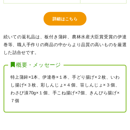
詳細はこちら
続いての返礼品は、板付き蒲鉾、農林水産大臣賞受賞の伊達
巻等、職人手作りの商品の中からより品質の高いものを厳選
した詰合せです。
概要・メッセージ
特上蒲鉾×1本、伊達巻×１本、手どり揚げ×２枚、いわ
し揚げ×３枚、彩しんじょ×４個、笹しんじょ×３個、
わさび漬70g×１個、手こね揚げ×7個、きんぴら揚げ×
７個