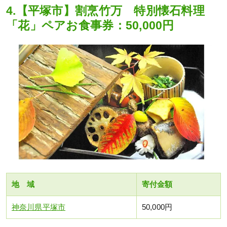
4.【平塚市】割烹竹万 特別懐石料理
「花」ペアお食事券：50,000円
地 域
寄付金額
神奈川県平塚市
50,000円