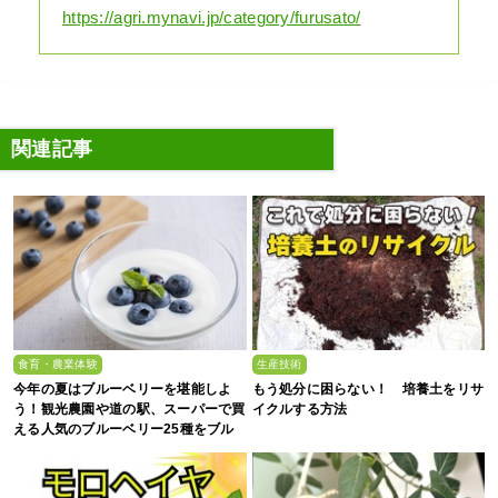
https://agri.mynavi.jp/category/furusato/
関連記事
食育・農業体験
生産技術
今年の夏はブルーベリーを堪能しよ
もう処分に困らない！ 培養土をリサ
う！観光農園や道の駅、スーパーで買
イクルする方法
える人気のブルーベリー25種をブル
ーベリー農家の息子が解説