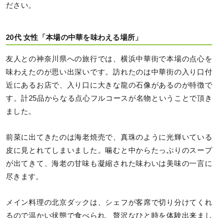
ださい。
20代 女性「本場の中華を味わえる場所」
友人との神奈川県への旅行では、横浜中華街で本場の点心を
味わえたのが思い出深いです。訪れたのは中華街の入り口付
近にあるお店で、入り口に大きな龍の石像があるのが特徴で
す。計25品からなる点心フルコースが名物ということで頂き
ました。
前菜に出てきたのは海老焼売で、真珠のように光輝いている
皮に見とれてしまいました。噛むと中からたっぷりのスープ
が出てきて、海老の甘味も凝縮された味わいは美味の一言に
尽きます。
メイン料理の北京ダックは、シェフが客席で切り分けてくれ
るので温かい状態で食べられ、贅沢なひと時を体験出来まし