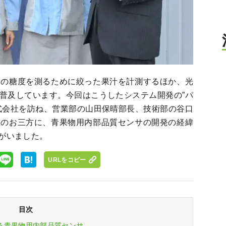
物の糖度を測るために絞った果汁を計測するほか、光
普及しています。今回はこうしたシステム開発の”パ
式会社を訪ね、営業部の山田保晴部長、技術部の谷口
佐のお三方に、青果物用内部品質センサの開発の経緯
がいました。
URLをコピー
目次
る青果物用内部品質センサ