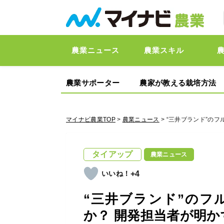
農業ニュース
農業スキル
農業サポーター
農家が教える栽培方法
マイナビ農業TOP
>
農業ニュース
> “三井ブランド”の
タイアップ
農業ニュース
+4
“三井ブランド”のフ
か？ 開発担当者が明