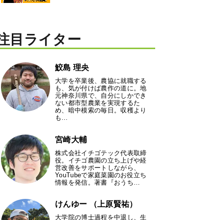
注目ライター
鮫島 理央
大学を卒業後、農協に就職する
も、気が付けば農作の道に。地
元神奈川県で、自分にしかでき
ない都市型農業を実現するた
め、暗中模索の毎日。収穫より
も…
宮崎大輔
株式会社イチゴテック代表取締
役。イチゴ農園の立ち上げや経
営改善をサポートしながら、
YouTubeで家庭菜園のお役立ち
情報を発信。著書『おうち…
けんゆー （上原賢祐）
大学院の博士過程を中退し、生