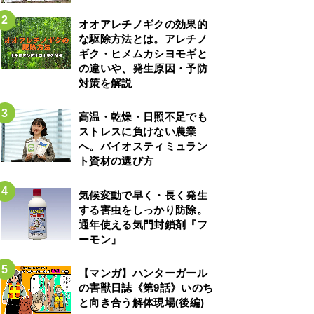
オオアレチノギクの効果的
な駆除方法とは。アレチノ
ギク・ヒメムカシヨモギと
の違いや、発生原因・予防
対策を解説
高温・乾燥・日照不足でも
ストレスに負けない農業
へ。バイオスティミュラン
ト資材の選び方
気候変動で早く・長く発生
する害虫をしっかり防除。
通年使える気門封鎖剤『フ
ーモン』
【マンガ】ハンターガール
の害獣日誌《第9話》いのち
と向き合う解体現場(後編)