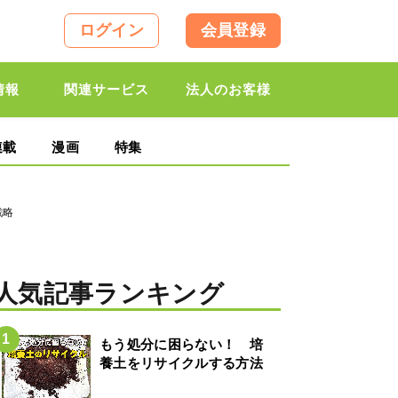
ログイン
会員登録
情報
関連サービス
法人のお客様
連載
漫画
特集
戦略
人気記事ランキング
もう処分に困らない！ 培
養土をリサイクルする方法