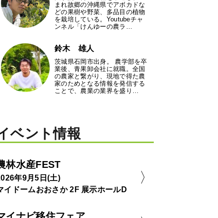
まれ故郷の沖縄県でアボカドな
どの果樹や野菜、多品目の植物
を栽培している。Youtubeチャ
ンネル「けんゆーの農ラ…
鈴木 雄人
茨城県石岡市出身。 農学部を卒
業後、青果卸会社に就職。全国
の農家と繋がり、現地で得た農
家のためとなる情報を発信する
ことで、農業の業界を盛り…
イベント情報
農林水産FEST
2026年9月5日(土)
マイドームおおさか 2F 展示ホールD
マイナビ移住フェア