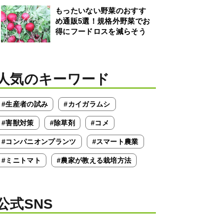
もったいない野菜のおすす
め通販5選！規格外野菜でお
得にフードロスを減らそう
人気のキーワード
#生産者の試み
#カイガラムシ
#害獣対策
#除草剤
#コメ
#コンパニオンプランツ
#スマート農業
#ミニトマト
#農家が教える栽培方法
公式SNS