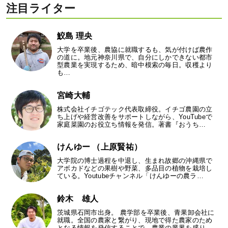
注目ライター
鮫島 理央
大学を卒業後、農協に就職するも、気が付けば農作
の道に。地元神奈川県で、自分にしかできない都市
型農業を実現するため、暗中模索の毎日。収穫より
も…
宮崎大輔
株式会社イチゴテック代表取締役。イチゴ農園の立
ち上げや経営改善をサポートしながら、YouTubeで
家庭菜園のお役立ち情報を発信。著書『おうち…
けんゆー （上原賢祐）
大学院の博士過程を中退し、生まれ故郷の沖縄県で
アボカドなどの果樹や野菜、多品目の植物を栽培し
ている。Youtubeチャンネル「けんゆーの農ラ…
鈴木 雄人
茨城県石岡市出身。 農学部を卒業後、青果卸会社に
就職。全国の農家と繋がり、現地で得た農家のため
となる情報を発信することで、農業の業界を盛り…