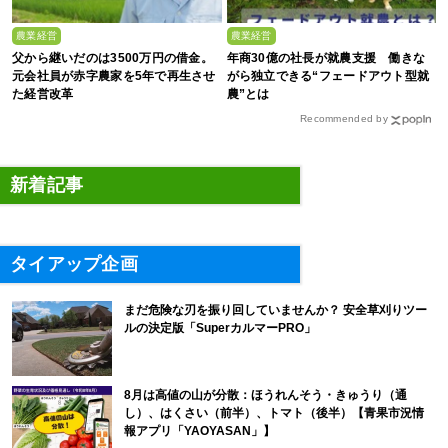
農業経営
農業経営
父から継いだのは3500万円の借金。
年商30億の社長が就農支援 働きな
元会社員が赤字農家を5年で再生させ
がら独立できる“フェードアウト型就
た経営改革
農”とは
Recommended by
新着記事
タイアップ企画
まだ危険な刃を振り回していませんか？ 安全草刈りツー
ルの決定版「SuperカルマーPRO」
8月は高値の山が分散：ほうれんそう・きゅうり（通
し）、はくさい（前半）、トマト（後半）【青果市況情
報アプリ「YAOYASAN」】