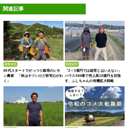
関連記事
農業経営
農業経営
60代スタートでがっつり栽培のレモ
「2～3億円では経営とはいえない」
ン農家 「体はキツいけど研究心がわ
ハウス360棟で売上高10億円を目指
く」
す、ふしちゃんの有機拡大戦略