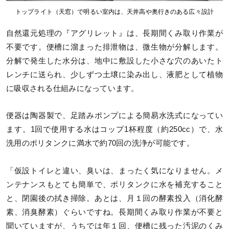
トップライト（天窓）で明るい室内は、天井高や奥行きのある広々設計
自然還元処理の『アグリレット』は、長期間くみ取り作業が
不要です。便槽に溜まった排泄物は、微生物が分解します。
分解で発生した水分は、地中に敷設した小さな穴のあいたト
レンチに送られ、少しずつ土壌に染み出し、液肥として植物
に吸収される仕組みになっています。
便器は陶器製で、足踏みポンプによる簡易水洗式になってい
ます。1回で使用する水はコップ1杯程度（約250cc）で、水
洗用のポリタンクに満水で約70回の洗浄が可能です。
「仮設トイレと違い、臭いは、まったく気になりません。メ
ンテナンスもとても簡単で、ポリタンクに水を補充すること
と、閉園後の拭き掃除。あとは、月１回の酵素投入（消化酵
素、消臭酵素）ぐらいですね。長期間くみ取り作業が不要と
聞いていますが、うちでは年１回、便槽に残った汚泥のくみ