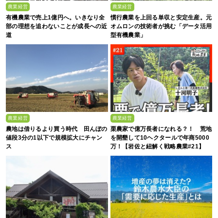
農業経営
農業経営
有機農業で売上1億円へ。いきなり全
慣行農業を上回る単収と安定生産。元
部の理想を追わないことが成長への近
オムロンの技術者が挑む「データ活用
道
型有機農業」
農業経営
農業経営
農地は借りるより買う時代 田んぼの
栗農家で億万長者になれる？！ 荒地
値段3分の1以下で規模拡大にチャン
を開墾して10ヘクタールで年商5000
ス
万！【岩佐と紐解く戦略農業#21】