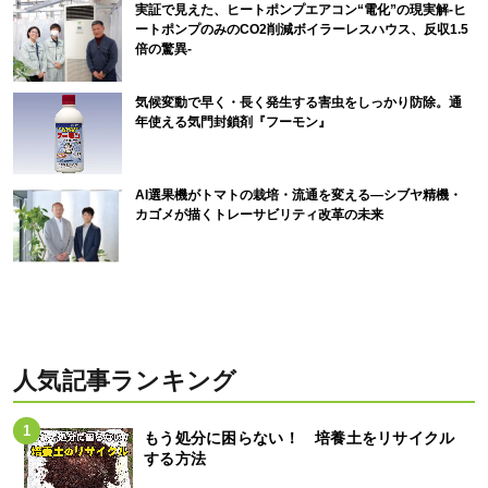
実証で見えた、ヒートポンプエアコン“電化”の現実解-ヒ
ートポンプのみのCO2削減ボイラーレスハウス、反収1.5
倍の驚異-
気候変動で早く・長く発生する害虫をしっかり防除。通
年使える気門封鎖剤『フーモン』
AI選果機がトマトの栽培・流通を変える―シブヤ精機・
カゴメが描くトレーサビリティ改革の未来
人気記事ランキング
もう処分に困らない！ 培養土をリサイクル
する方法