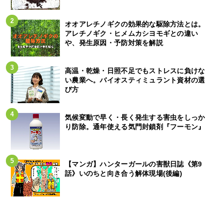
オオアレチノギクの効果的な駆除方法とは。
アレチノギク・ヒメムカシヨモギとの違い
や、発生原因・予防対策を解説
高温・乾燥・日照不足でもストレスに負けな
い農業へ。バイオスティミュラント資材の選
び方
気候変動で早く・長く発生する害虫をしっか
り防除。通年使える気門封鎖剤『フーモン』
【マンガ】ハンターガールの害獣日誌《第9
話》いのちと向き合う解体現場(後編)