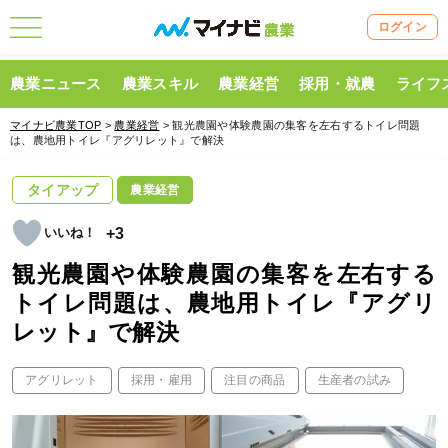
ログイン
農業ニュース
農業スキル
農業経営
採用・就農
ライフ
マイナビ農業TOP
>
農業経営
> 観光農園や体験農園の集客を左右するトイレ問題
は、農地用トイレ『アグリレット』で解決
タイアップ
農業経営
+3
観光農園や体験農園の集客を左右する
トイレ問題は、農地用トイレ『アグリ
レット』で解決
アグリレット
採用・雇用
注目の商品
生産者の試み