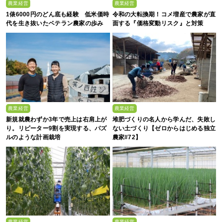
農業経営
農業経営
1俵6000円のどん底も経験 低米価時
令和の大転換期！コメ増産で農家が直
代を生き抜いたベテラン農家の歩み
面する『価格変動リスク』と対策
農業経営
農業経営
新規就農わずか3年で売上は右肩上が
堆肥づくりの名人から学んだ、失敗し
り。リピーター9割を実現する、パズ
ない土づくり【ゼロからはじめる独立
ルのような計画栽培
農家#72】
農業経営
農業経営