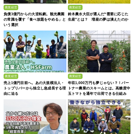
農業経営
農業経営
負債3億円からの大逆転劇。観光農園
鈴木農水大臣が選んだ“需要に応じた
の常識を覆す「食べ放題をやめる」と
生産”とは？ 増産の夢は潰えたのか
いう選択
農業経営
農業経営
売上1億円目前へ。あの大規模法人・
年収1,000万円も夢じゃない？！パー
トップリバーから独立し急成長する理
トナー農業のスキームとは。高糖度中
由に迫る
玉トマトを通年で出荷できる仕組み