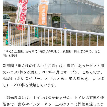
『ゆめが丘農園』から車で5分ほどの農地に、新農園『田んぼの中のいちご
園』を開設
新農園『田んぼの中のいちご園』は、雪害にあったトマト用
のハウス1棟を改修し、2019年1月にオープン。こちらでは、
4品種（おいＣベリー、とちおとめ、星の煌めき、よつぼ
し）・2000株を栽培しています。
「観光農園には、トイレは欠かせません。トイレの有無や快
適さで、集客やインターネット上のクチコミ評価も違ってき