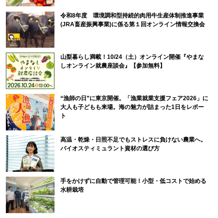
令和8年度 環境調和型持続的肉用牛生産体制推進事業
(JRA畜産振興事業)に係る第１回オンライン情報交換会
山梨暮らし満載！10/24（土）オンライン開催『やまな
しオンライン就農座談会』【参加無料】
“漁師の日”に東京開催。「漁業就業支援フェア2026」に
大人も子どもも来場。海の魅力が詰まった1日をレポー
ト
高温・乾燥・日照不足でもストレスに負けない農業へ。
バイオスティミュラント資材の選び方
手をかけずに自動で管理可能！小型・低コストで始める
水耕栽培