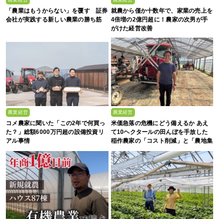
「農業はもうからない」を覆す 証券
就農から僅か十数年で、家業の売上を
会社が実践する新しい農業の勝ち筋
4倍増の2億円超に！農家の次男が手
がけた経営改善
農業経営
農業経営
コメ農家に聞いた「この2年で何買っ
米価急落の危機にどう備えるか あえ
た？」総額6000万円超の設備投資リ
て10ヘクタールの田んぼを手放した
アル事情
稲作農家の「コスト削減」と「農地集
約」