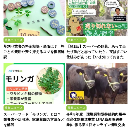
農業ニュース
農業ニュース
草刈り業者の料金相場・単価は？ 坪
【第1話】スーパーの野菜、あって当
ごとの費用や安く抑えるコツを徹底解
たり前だと思っていたら、実はすごい
説
仕組みがあった【いま知っておきた
い、これからの”食”の話】
農業ニュース
農業ニュース
スーパーフード「モリンガ」とは？
令和8年度 環境調和型持続的肉用牛
栄養素や活用法、家庭菜園の方法など
生産体制推進事業 (JRA畜産振興事
を解説
業)に係る第１回オンライン情報交換
会