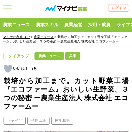
ログイン
農業ニュース
農業スキル
農業経営
採用・就農
ライフ
マイナビ農業TOP
>
農業ニュース
> 栽培から加工まで。カット野菜工場『エコファ
ーム』おいしい生野菜、３つの秘密 ー農業生産法人 株式会社 エコファームー
タイアップ
農業ニュース
兵庫
+5
栽培から加工まで。カット野菜工場
『エコファーム』おいしい生野菜、３
つの秘密 ー農業生産法人 株式会社 エコ
ファームー
キャベツ
植物工場
露地栽培