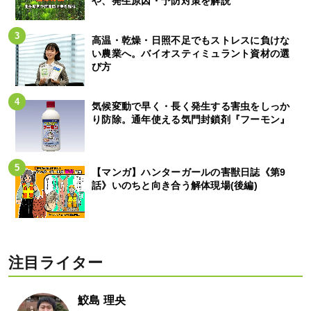
や、発生原因・予防対策を解説
高温・乾燥・日照不足でもストレスに負けな
い農業へ。バイオスティミュラント資材の選
び方
気候変動で早く・長く発生する害虫をしっか
り防除。通年使える気門封鎖剤『フーモン』
【マンガ】ハンターガールの害獣日誌《第9
話》いのちと向き合う解体現場(後編)
注目ライター
鮫島 理央