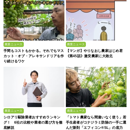
農業ニュース
農業ニュース
手間もコストもかかる。それでもマス
【マンガ】やりなおし農家はじめ君
カット・オブ・アレキサンドリアを作
《第45話》激安農家に大敗北
り続けるワケ
農業ニュース
農業ニュース
シロアリ駆除業者おすすめランキン
「トマト農家なら間違いなく使う」若
グ！ 6社の比較や業者の選び方を徹
手生産者がコナジラミ防除の一手に選
底解説
んだ新剤「エフィコン®SL」の底力