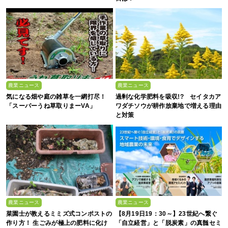
農業ニュース
農業ニュース
気になる畑や庭の雑草を一網打尽！
過剰な化学肥料を吸収!? セイタカア
「スーパーうね草取りまーVA」
ワダチソウが耕作放棄地で増える理由
と対策
農業ニュース
農業ニュース
菜園士が教えるミミズ式コンポストの
【8月19日19：30～】23世紀へ繋ぐ
作り方！ 生ごみが極上の肥料に化け
「自立経営」と「脱炭素」の真髄セミ