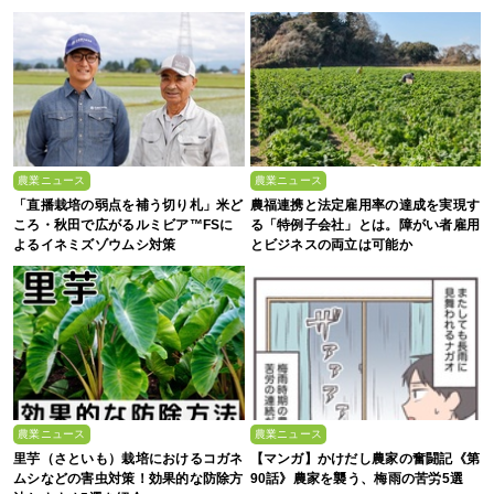
農業ニュース
農業ニュース
「直播栽培の弱点を補う切り札」米ど
農福連携と法定雇用率の達成を実現す
ころ・秋田で広がるルミビア™FSに
る「特例子会社」とは。障がい者雇用
よるイネミズゾウムシ対策
とビジネスの両立は可能か
農業ニュース
農業ニュース
里芋（さといも）栽培におけるコガネ
【マンガ】かけだし農家の奮闘記《第
ムシなどの害虫対策！効果的な防除方
90話》農家を襲う、梅雨の苦労5選