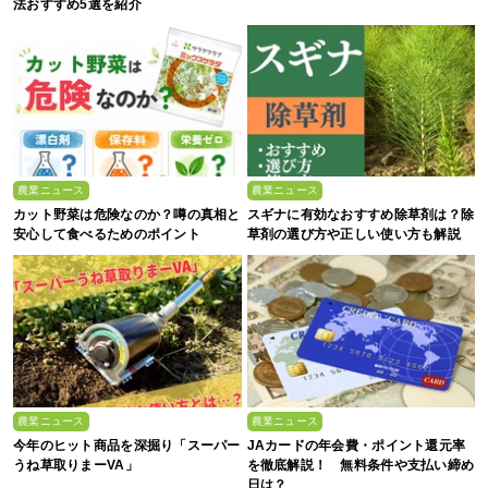
法おすすめ5選を紹介
農業ニュース
農業ニュース
カット野菜は危険なのか？噂の真相と
スギナに有効なおすすめ除草剤は？除
安心して食べるためのポイント
草剤の選び方や正しい使い方も解説
農業ニュース
農業ニュース
今年のヒット商品を深掘り「スーパー
JAカードの年会費・ポイント還元率
うね草取りまーVA」
を徹底解説！ 無料条件や支払い締め
日は？