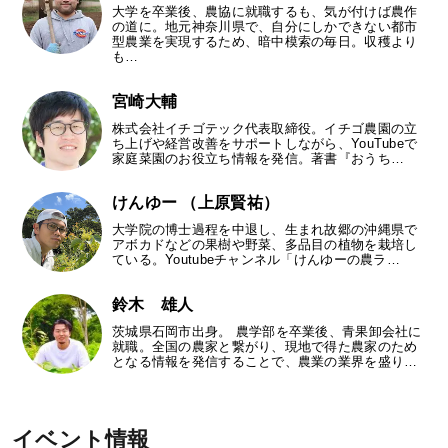
大学を卒業後、農協に就職するも、気が付けば農作
の道に。地元神奈川県で、自分にしかできない都市
型農業を実現するため、暗中模索の毎日。収穫より
も…
宮崎大輔
株式会社イチゴテック代表取締役。イチゴ農園の立
ち上げや経営改善をサポートしながら、YouTubeで
家庭菜園のお役立ち情報を発信。著書『おうち…
けんゆー （上原賢祐）
大学院の博士過程を中退し、生まれ故郷の沖縄県で
アボカドなどの果樹や野菜、多品目の植物を栽培し
ている。Youtubeチャンネル「けんゆーの農ラ…
鈴木 雄人
茨城県石岡市出身。 農学部を卒業後、青果卸会社に
就職。全国の農家と繋がり、現地で得た農家のため
となる情報を発信することで、農業の業界を盛り…
イベント情報