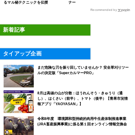
るマル秘テクニックを伝授
ナー
Recommended by
新着記事
タイアップ企画
まだ危険な刃を振り回していませんか？ 安全草刈りツー
ルの決定版「SuperカルマーPRO」
8月は高値の山が分散：ほうれんそう・きゅうり（通
し）、はくさい（前半）、トマト（後半）【青果市況情
報アプリ「YAOYASAN」】
令和8年度 環境調和型持続的肉用牛生産体制推進事業
(JRA畜産振興事業)に係る第１回オンライン情報交換会