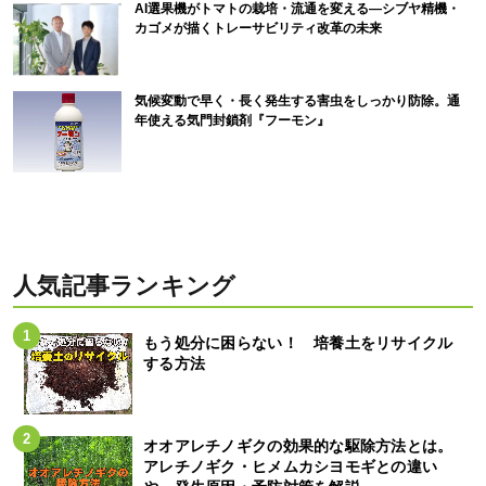
AI選果機がトマトの栽培・流通を変える―シブヤ精機・
カゴメが描くトレーサビリティ改革の未来
気候変動で早く・長く発生する害虫をしっかり防除。通
年使える気門封鎖剤『フーモン』
人気記事ランキング
もう処分に困らない！ 培養土をリサイクル
する方法
オオアレチノギクの効果的な駆除方法とは。
アレチノギク・ヒメムカシヨモギとの違い