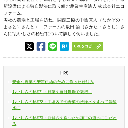
新設備による独自製法に取り組む農業生産法人 株式会社エコ
ファーム。
両社の農場と工場を訪ね、関西三協の中園真人（なかぞの・
まさと）さんとエコファームの坂田 諭（さかた・さとし）さ
んに“おいしさの秘密”について詳しく伺いました。
URLをコピー
目次
安全な野菜の安定供給のために作った仕組み
おいしさの秘密1：野菜を自社農場で栽培！
おいしさの秘密2：工場内での野菜の洗浄水をすべて炭酸
水に
おいしさの秘密3：新鮮さを保つため加工の速さにこだわ
る