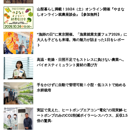
山梨暮らし満載！10/24（土）オンライン開催『やまな
しオンライン就農座談会』【参加無料】
“漁師の日”に東京開催。「漁業就業支援フェア2026」に
大人も子どもも来場。海の魅力が詰まった1日をレポー
ト
高温・乾燥・日照不足でもストレスに負けない農業へ。
バイオスティミュラント資材の選び方
手をかけずに自動で管理可能！小型・低コストで始める
水耕栽培
実証で見えた、ヒートポンプエアコン“電化”の現実解-ヒ
ートポンプのみのCO2削減ボイラーレスハウス、反収1.5
倍の驚異-