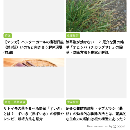
狩猟
生産技術
【マンガ】ハンターガールの害獣日誌
除草剤が効かない！？ 厄介な夏の雑
《第8話》いのちと向き合う解体現場
草「オヒシバ（チカラグサ）」の除
(前編)
草・防除方法を農家が解説
食育・農業体験
生産技術
サトイモの茎を食べる野菜「ずいき」
厄介な難防除雑草・ヤブガラシ（藪
とは？ ずいき（赤ずいき）の特徴や
枯）の効果的な駆除方法とは。驚異的
レシピ、栽培方法を紹介
な生命力の理由は根の構造にあった？
Recommended by