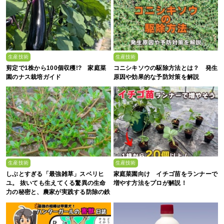
生産技術
生産技術
剪定で1株から100個収穫!? 家庭菜
コニシキソウの駆除方法とは？ 発生
園のナス栽培ガイド
原因や効果的な予防対策を解説
生産技術
生産技術
しぶとすぎる「最強雑草」スベリヒ
家庭菜園向け イチゴ苗をランナーで
ユ。 抜いても生えてくる驚異の生命
増やす方法をプロが解説！
力の秘密と、農家が実践する防除の鉄
則