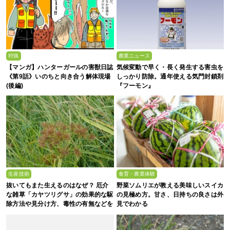
狩猟
農業ニュース
【マンガ】ハンターガールの害獣日誌
気候変動で早く・長く発生する害虫を
《第9話》いのちと向き合う解体現場
しっかり防除。通年使える気門封鎖剤
(後編)
『フーモン』
生産技術
食育・農業体験
抜いてもまた生えるのはなぜ？ 厄介
野菜ソムリエが教える美味しいスイカ
な雑草「カヤツリグサ」の効果的な駆
の見極め方。甘さ、日持ちの良さは外
除方法や見分け方、毒性の有無などを
見でわかる
農家が解説