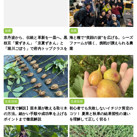
就農
就農
京丹波から、伝統と革新を一皿へ。黒
海と種で“笑顔の波”を広げる。シーズ
枝豆「紫ずきん」「京夏ずきん」と
ファームが描く、挑戦が讃えられる農
「堀川ごぼう」で府内トップクラスを
業
誇る、株式会社新田農園
生産技術
生産技術
【写真で解説】苗木屋が教える取り木
初心者でも失敗しないイチジク剪定の
の方法。細かい手順や成功率を上げる
コツ！ 夏果と秋果の結果習性の違い
ポイントまで徹底解説
を理解して正しく切る！