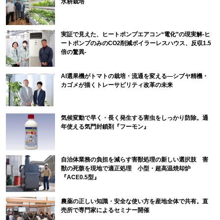
水耕栽培
実証で見えた、ヒートポンプエアコン“電化”の現実解-ヒ
ートポンプのみのCO2削減ボイラーレスハウス、反収1.5
倍の驚異-
AI選果機がトマトの栽培・流通を変える―シブヤ精機・
カゴメが描くトレーサビリティ改革の未来
気候変動で早く・長く発生する害虫をしっかり防除。通
年使える気門封鎖剤『フーモン』
自治体業務の負担を減らす害獣処理の新しい選択肢 害
獣の死骸を現地で適正処理 小型・超高温焼却炉
『ACE0.5型』
農薬の正しい知識・安全な使い方を産地全体で共有。直
売所で専門家によるセミナー開催