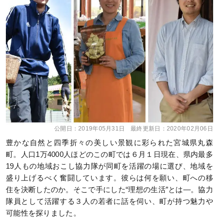
公開日：
2019年05月31日
最終更新日：
2020年02月06日
豊かな自然と四季折々の美しい景観に彩られた宮城県丸森
町。人口1万4000人ほどのこの町では６月１日現在、県内最多
19人もの地域おこし協力隊が同町を活躍の場に選び、地域を
盛り上げるべく奮闘しています。彼らは何を願い、町への移
住を決断したのか。そこで手にした“理想の生活”とは―。協力
隊員として活躍する３人の若者に話を伺い、町が持つ魅力や
可能性を探りました。