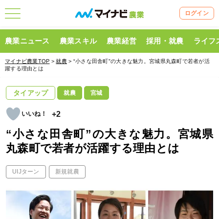
ログイン
農業ニュース
農業スキル
農業経営
採用・就農
ライフ
マイナビ農業TOP
>
就農
> “小さな田舎町”の大きな魅力。宮城県丸森町で若者が活
躍する理由とは
タイアップ
就農
宮城
+2
“小さな田舎町”の大きな魅力。宮城県
丸森町で若者が活躍する理由とは
UIJターン
新規就農