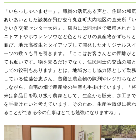
「いらっしゃいませー」。職員の活気ある声と、住民の和気
あいあいとした談笑が飛び交う丸森町大内地区の直売所『い
きいき交流センター大内』。店内には同地区で収穫されたミ
ニトマトやホウレンソウなど色とりどりの農産物がずらりと
並び、地元高校生とタイアップして開発したオリジナルスイ
ーツの数々も目を引きます。「ここはお客さんとの距離がと
ても近いです。物を売るだけでなく、住民同士の交流の場と
しての役割もあります」とは、地域おこし協力隊として勤務
している佐藤公恵さん。普段は農産物の陳列やレジ打ちなど
しながら、自宅の畑で農産物の生産も手掛けています。「将
来は多品目を取り扱う農家として、生産から販売、加工まで
を手掛けたいと考えています。そのため、生産や販促に携わ
ることができる今の仕事はとても勉強になりますね」。