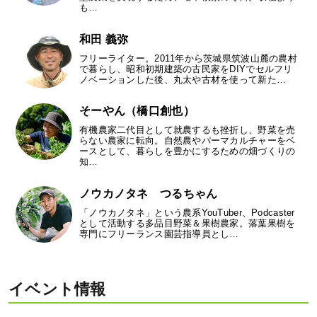
も…
和田 義弥
フリーライター。2011年から茨城県筑波山麓の農村
で暮らし、昭和初期建築の古民家をDIYでセルフリ
ノベーションした後、丸太や古材を使って新た…
そーやん（橋口創也）
有機農家二代目として就農するも挫折し、野菜を売
らない農家に転向。自然農やパーマカルチャーをベ
ースとして、暮らしを豊かにするための畑づくりの
知…
ノウカノタネ つるちゃん
「ノウカノタネ」という農系YouTuber、Podcaster
として活動する多品目野菜＆果樹農家。落葉果樹を
専門にフリーランス園芸指導員とし…
イベント情報