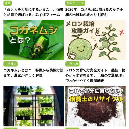
就農
農業ニュース
「命と人を大切にするたまご」。循環
2026年、コメ相場は崩れるのか？令
と品質で選ばれる、みずほファーム
和の米騒動の終わりを読む
生産技術
生産技術
コガネムシとは？ 特徴から防除方法
メロンの育て方完全ガイド 整枝・摘
まで、農家が詳しく解説
心から水管理まで、「糖の交通整理」
でわかりやすく徹底解説