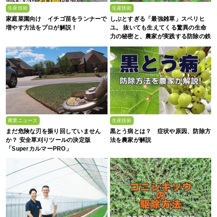
生産技術
生産技術
家庭菜園向け イチゴ苗をランナーで
しぶとすぎる「最強雑草」スベリヒ
増やす方法をプロが解説！
ユ。 抜いても生えてくる驚異の生命
力の秘密と、農家が実践する防除の鉄
則
農業ニュース
生産技術
まだ危険な刃を振り回していません
黒とう病とは？ 症状や原因、防除方
か？ 安全草刈りツールの決定版
法を農家が解説
「SuperカルマーPRO」