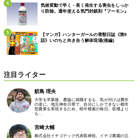
気候変動で早く・長く発生する害虫をしっか
り防除。通年使える気門封鎖剤『フーモン』
【マンガ】ハンターガールの害獣日誌《第9
話》いのちと向き合う解体現場(後編)
注目ライター
鮫島 理央
大学を卒業後、農協に就職するも、気が付けば農作
の道に。地元神奈川県で、自分にしかできない都市
型農業を実現するため、暗中模索の毎日。収穫より
も…
宮崎大輔
株式会社イチゴテック代表取締役。イチゴ農園の立