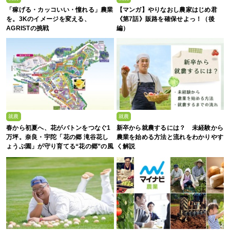
「稼げる・カッコいい・憧れる」農業
【マンガ】やりなおし農家はじめ君
を。3Kのイメージを変える、
《第7話》販路を確保せよっ！（後
AGRISTの挑戦
編）
就農
就農
春から初夏へ、花がバトンをつなぐ1
新卒から就農するには？ 未経験から
万坪。奈良・宇陀「花の郷 滝谷花し
農業を始める方法と流れをわかりやす
ょうぶ園」が守り育てる“花の郷”の風
く解説
景