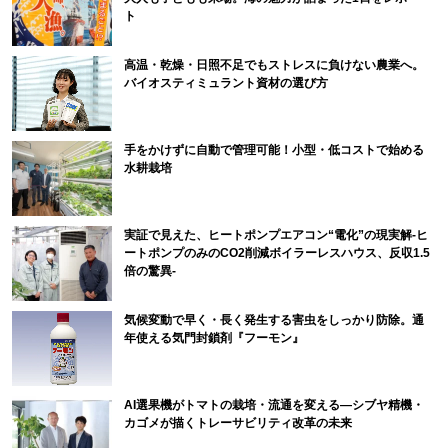
ト
高温・乾燥・日照不足でもストレスに負けない農業へ。
バイオスティミュラント資材の選び方
手をかけずに自動で管理可能！小型・低コストで始める
水耕栽培
実証で見えた、ヒートポンプエアコン“電化”の現実解-ヒ
ートポンプのみのCO2削減ボイラーレスハウス、反収1.5
倍の驚異-
気候変動で早く・長く発生する害虫をしっかり防除。通
年使える気門封鎖剤『フーモン』
AI選果機がトマトの栽培・流通を変える―シブヤ精機・
カゴメが描くトレーサビリティ改革の未来