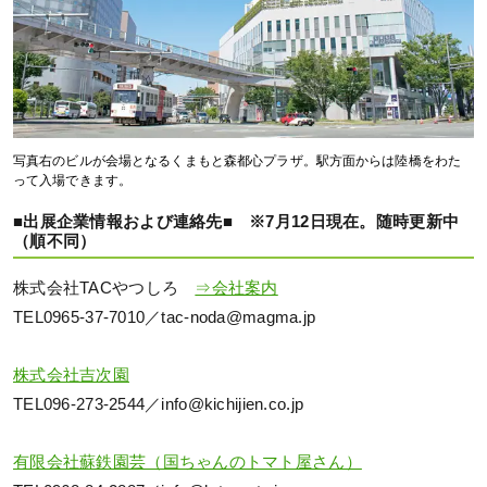
写真右のビルが会場となるくまもと森都心プラザ。駅方面からは陸橋をわた
って入場できます。
■出展企業情報および連絡先■ ※7月12日現在。随時更新中
（順不同）
株式会社TACやつしろ
⇒会社案内
TEL0965-37-7010／tac-noda@magma.jp
株式会社吉次園
TEL096-273-2544／info@kichijien.co.jp
有限会社蘇鉄園芸（国ちゃんのトマト屋さん）