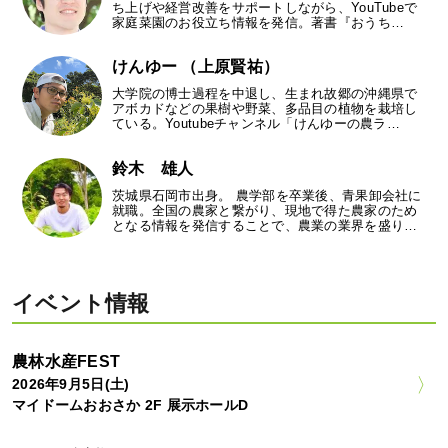
ち上げや経営改善をサポートしながら、YouTubeで
家庭菜園のお役立ち情報を発信。著書『おうち…
けんゆー （上原賢祐）
大学院の博士過程を中退し、生まれ故郷の沖縄県で
アボカドなどの果樹や野菜、多品目の植物を栽培し
ている。Youtubeチャンネル「けんゆーの農ラ…
鈴木 雄人
茨城県石岡市出身。 農学部を卒業後、青果卸会社に
就職。全国の農家と繋がり、現地で得た農家のため
となる情報を発信することで、農業の業界を盛り…
イベント情報
農林水産FEST
2026年9月5日(土)
マイドームおおさか 2F 展示ホールD