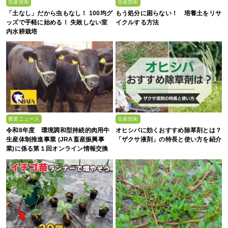
生産技術
生産技術
「土なし」だから虫もなし！ 100均グ
もう処分に困らない！ 培養土をリサ
ッズで手軽に始める！ 失敗しない室
イクルする方法
内水耕栽培
農業ニュース
生産技術
令和8年度 環境調和型持続的肉用牛
オヒシバに効くおすすめ除草剤とは？
生産体制推進事業 (JRA畜産振興事
「ザクサ液剤」の特長と使い方を紹介
業)に係る第１回オンライン情報交換
会