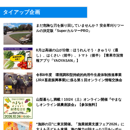
タイアップ企画
まだ危険な刃を振り回していませんか？ 安全草刈りツー
ルの決定版「SuperカルマーPRO」
8月は高値の山が分散：ほうれんそう・きゅうり（通
し）、はくさい（前半）、トマト（後半）【青果市況情
報アプリ「YAOYASAN」】
令和8年度 環境調和型持続的肉用牛生産体制推進事業
(JRA畜産振興事業)に係る第１回オンライン情報交換会
山梨暮らし満載！10/24（土）オンライン開催『やまな
しオンライン就農座談会』【参加無料】
“漁師の日”に東京開催。「漁業就業支援フェア2026」に
大人も子どもも来場。海の魅力が詰まった1日をレポー