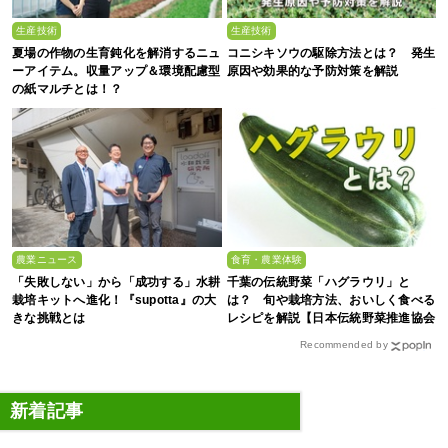
生産技術
生産技術
夏場の作物の生育鈍化を解消するニュ
コニシキソウの駆除方法とは？ 発生
ーアイテム。収量アップ＆環境配慮型
原因や効果的な予防対策を解説
の紙マルチとは！？
農業ニュース
食育・農業体験
「失敗しない」から「成功する」水耕
千葉の伝統野菜「ハグラウリ」と
栽培キットへ進化！『supotta』の大
は？ 旬や栽培方法、おいしく食べる
きな挑戦とは
レシピを解説【日本伝統野菜推進協会
監修】
Recommended by
新着記事