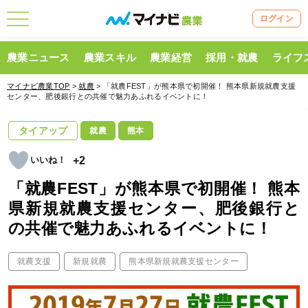
ログイン
農業ニュース
農業スキル
農業経営
採用・就農
ライフ
マイナビ農業TOP
>
就農
> 「就農FEST」が熊本県で初開催！ 熊本県新規就農支援
センター、肥後銀行との共催で魅力あふれるイベントに！
タイアップ
就農
熊本
+2
「就農FEST」が熊本県で初開催！ 熊本
県新規就農支援センター、肥後銀行と
の共催で魅力あふれるイベントに！
就農支援
新規就農
熊本県新規就農支援センター