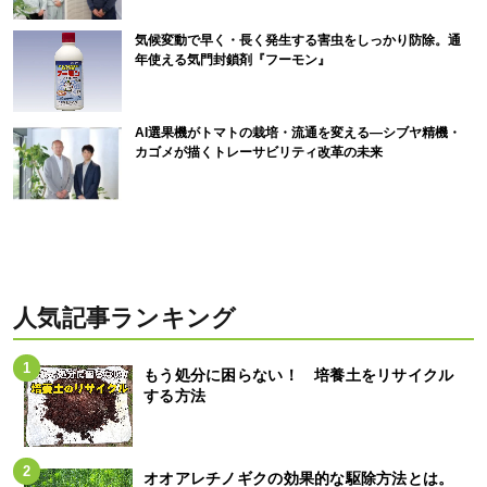
気候変動で早く・長く発生する害虫をしっかり防除。通
年使える気門封鎖剤『フーモン』
AI選果機がトマトの栽培・流通を変える―シブヤ精機・
カゴメが描くトレーサビリティ改革の未来
人気記事ランキング
もう処分に困らない！ 培養土をリサイクル
する方法
オオアレチノギクの効果的な駆除方法とは。