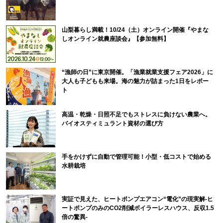
山梨暮らし満載！10/24（土）オンライン開催『やまな
しオンライン就農座談会』【参加無料】
“漁師の日”に東京開催。「漁業就業支援フェア2026」に
大人も子どもも来場。海の魅力が詰まった1日をレポー
ト
高温・乾燥・日照不足でもストレスに負けない農業へ。
バイオスティミュラント資材の選び方
手をかけずに自動で管理可能！小型・低コストで始める
水耕栽培
実証で見えた、ヒートポンプエアコン“電化”の現実解-ヒ
ートポンプのみのCO2削減ボイラーレスハウス、反収1.5
倍の驚異-