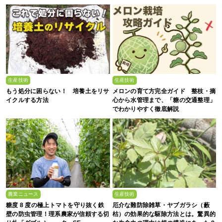
生産技術
生産技術
もう処分に困らない！ 培養土をリサ
メロンの育て方完全ガイド 整枝・摘
イクルする方法
心から水管理まで、「糖の交通整理」
でわかりやすく徹底解説
農業ニュース
生産技術
糖度 8 度の極上トマトを守り抜く鉄
厄介な難防除雑草・ヤブガラシ（藪
壁の防虫管理！理系農家が信頼する切
枯）の効果的な駆除方法とは。驚異的