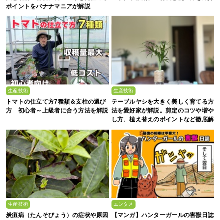
ポイントをバナナマニアが解説
生産技術
生産技術
トマトの仕立て方7種類＆支柱の選び
テーブルヤシを大きく美しく育てる方
方 初心者～上級者に合う方法を解説
法を愛好家が解説。剪定のコツや増や
し方、植え替えのポイントなど徹底解
剖
生産技術
エンタメ
炭疽病（たんそびょう）の症状や原因
【マンガ】ハンターガールの害獣日誌