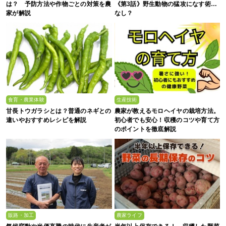
は？ 予防方法や作物ごとの対策を農
《第3話》野生動物の猛攻になす術…
家が解説
なし？
食育・農業体験
生産技術
甘長トウガラシとは？普通のネギとの
農家が教えるモロヘイヤの栽培方法。
違いやおすすめレシピを解説
初心者でも安心！収穫のコツや育て方
のポイントを徹底解説
販路・加工
農家ライフ