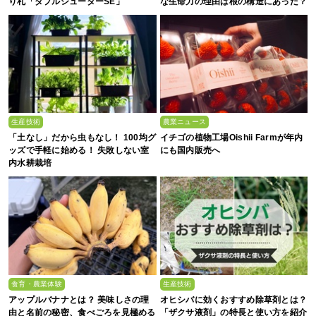
り札「ダブルシューターSE」
な生命力の理由は根の構造にあった？
生産技術
農業ニュース
「土なし」だから虫もなし！ 100均グ
イチゴの植物工場Oishii Farmが年内
ッズで手軽に始める！ 失敗しない室
にも国内販売へ
内水耕栽培
食育・農業体験
生産技術
アップルバナナとは？ 美味しさの理
オヒシバに効くおすすめ除草剤とは？
由と名前の秘密、食べごろを見極める
「ザクサ液剤」の特長と使い方を紹介