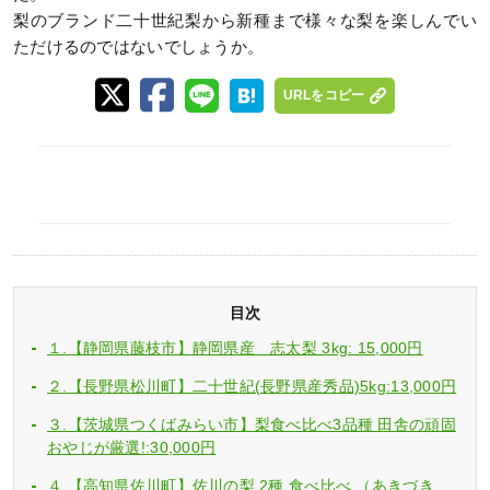
梨のブランド二十世紀梨から新種まで様々な梨を楽しんでい
ただけるのではないでしょうか。
URLをコピー
目次
１.【静岡県藤枝市】静岡県産 志太梨 3kg: 15,000円
２.【長野県松川町】二十世紀(長野県産秀品)5kg:13,000円
３.【茨城県つくばみらい市】梨食べ比べ3品種 田舎の頑固
おやじが厳選!:30,000円
４.【高知県佐川町】佐川の梨 2種 食べ比べ （あきづき