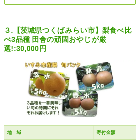
３.【茨城県つくばみらい市】梨食べ比
べ3品種 田舎の頑固おやじが厳
選!:30,000円
地 域
寄付金額