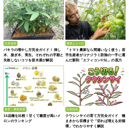
生産技術
農業ニュース
パキラの増やし方完全ガイド！ 挿し
「トマト農家なら間違いなく使う」若
木、接ぎ木、実生。それぞれの手順と
手生産者がコナジラミ防除の一手に選
失敗しないコツを苗木屋が解説
んだ新剤「エフィコン®SL」の底力
食育・農業体験
生産技術
14品種を比較！甘くて糖度が高いメ
クウシンサイの育て方完全ガイド 種
ロンのランキング
まきから収穫まで「切れば増える好循
環」でわかりやすく解説