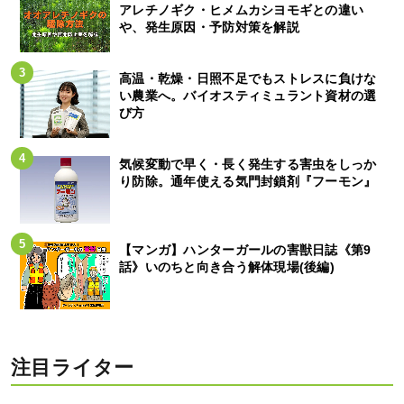
アレチノギク・ヒメムカシヨモギとの違い
や、発生原因・予防対策を解説
高温・乾燥・日照不足でもストレスに負けな
い農業へ。バイオスティミュラント資材の選
び方
気候変動で早く・長く発生する害虫をしっか
り防除。通年使える気門封鎖剤『フーモン』
【マンガ】ハンターガールの害獣日誌《第9
話》いのちと向き合う解体現場(後編)
注目ライター