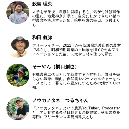
鮫島 理央
大学を卒業後、農協に就職するも、気が付けば農作
の道に。地元神奈川県で、自分にしかできない都市
型農業を実現するため、暗中模索の毎日。収穫より
も…
和田 義弥
フリーライター。2011年から茨城県筑波山麓の農村
で暮らし、昭和初期建築の古民家をDIYでセルフリ
ノベーションした後、丸太や古材を使って新た…
そーやん（橋口創也）
有機農家二代目として就農するも挫折し、野菜を売
らない農家に転向。自然農やパーマカルチャーをベ
ースとして、暮らしを豊かにするための畑づくりの
知…
ノウカノタネ つるちゃん
「ノウカノタネ」という農系YouTuber、Podcaster
として活動する多品目野菜＆果樹農家。落葉果樹を
専門にフリーランス園芸指導員とし…