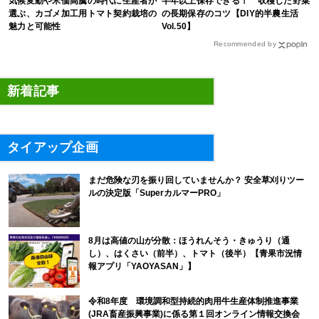
気候変動や米価高騰の時代に生産者が
半年以上保存できる！ 収穫した野菜
選ぶ、カゴメ加工用トマト契約栽培の
の長期保存のコツ【DIY的半農生活
魅力と可能性
Vol.50】
Recommended by
新着記事
タイアップ企画
まだ危険な刃を振り回していませんか？ 安全草刈りツー
ルの決定版「SuperカルマーPRO」
8月は高値の山が分散：ほうれんそう・きゅうり（通
し）、はくさい（前半）、トマト（後半）【青果市況情
報アプリ「YAOYASAN」】
令和8年度 環境調和型持続的肉用牛生産体制推進事業
(JRA畜産振興事業)に係る第１回オンライン情報交換会