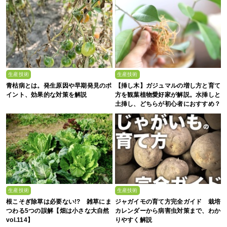
生産技術
生産技術
青枯病とは。発生原因や早期発見のポ
【挿し木】ガジュマルの増し方と育て
イント、効果的な対策を解説
方を観葉植物愛好家が解説。水挿しと
土挿し、どちらが初心者におすすめ？
生産技術
生産技術
根こそぎ除草は必要ない!? 雑草にま
ジャガイモの育て方完全ガイド 栽培
つわる5つの誤解【畑は小さな大自然
カレンダーから病害虫対策まで、わか
vol.114】
りやすく解説