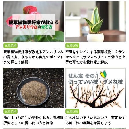
生産技術
生産技術
観葉植物愛好家が教えるアンスリウム
空気をキレイにする観葉植物！？サン
の育て方。水やりから剪定のポイント
セベリア（サンスベリア）の魅力と上
まで詳しく解説
手な育て方を愛好家が解説
生産技術
生産技術
油かす（油粕）の意外な魅力。有機質
この枝はいる？いらない？ 剪定をす
肥料としての賢い使い方と特徴
る前に枝の種類を確認しよう