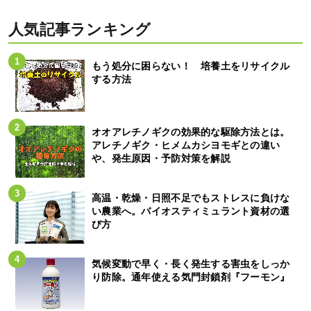
人気記事ランキング
もう処分に困らない！ 培養土をリサイクル
する方法
オオアレチノギクの効果的な駆除方法とは。
アレチノギク・ヒメムカシヨモギとの違い
や、発生原因・予防対策を解説
高温・乾燥・日照不足でもストレスに負けな
い農業へ。バイオスティミュラント資材の選
び方
気候変動で早く・長く発生する害虫をしっか
り防除。通年使える気門封鎖剤『フーモン』