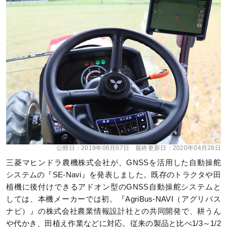
公開日：
2019年06月07日
最終更新日：
2020年04月28日
三菱マヒンドラ農機株式会社が、GNSSを活用した自動操舵
システムの『SE-Navi』を発表しました。既存のトラクタや田
植機に後付けできるアドオン型のGNSS自動操舵システムと
しては、本機メーカーでは初。『AgriBus-NAVI（アグリバス
ナビ）』の株式会社農業情報設計社との共同開発で、耕うん
や代かき、田植え作業などに対応。従来の製品と比べ1/3～1/2