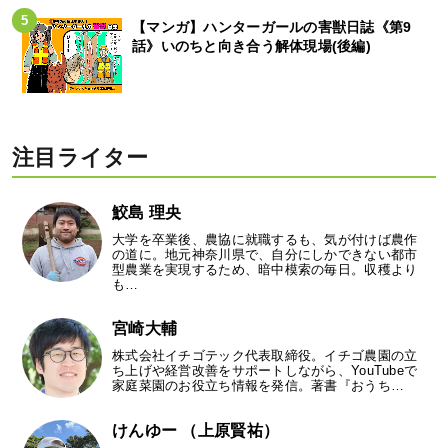
【マンガ】ハンターガールの害獣日誌《第9
話》いのちと向き合う解体現場(後編)
注目ライター
鮫島 理央
大学を卒業後、農協に就職するも、気が付けば農作
の道に。地元神奈川県で、自分にしかできない都市
型農業を実現するため、暗中模索の毎日。収穫より
も…
宮崎大輔
株式会社イチゴテック代表取締役。イチゴ農園の立
ち上げや経営改善をサポートしながら、YouTubeで
家庭菜園のお役立ち情報を発信。著書『おうち…
けんゆー （上原賢祐）