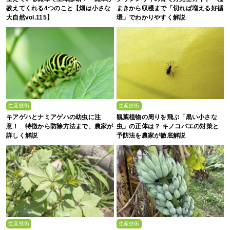
教えてくれる4つのこと【畑は小さな
まきから収穫まで「切れば増える好循
大自然vol.115】
環」でわかりやすく解説
生産技術
生産技術
キアゲハとナミアゲハの幼虫に注
観葉植物の周りを飛ぶ「黒い小さな
意！ 特徴から防除方法まで、農家が
虫」の正体は？ キノコバエの対策と
詳しく解説
予防法を農家が徹底解説
生産技術
生産技術