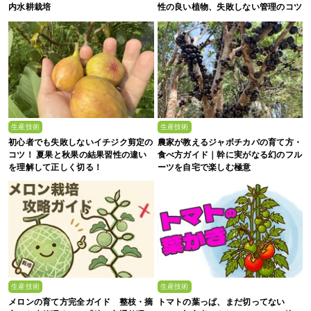
内水耕栽培
性の良い植物、失敗しない管理のコツ
まで徹底解説
生産技術
生産技術
初心者でも失敗しないイチジク剪定の
農家が教えるジャボチカバの育て方・
コツ！ 夏果と秋果の結果習性の違い
食べ方ガイド｜幹に実がなる幻のフル
を理解して正しく切る！
ーツを自宅で楽しむ極意
生産技術
生産技術
メロンの育て方完全ガイド 整枝・摘
トマトの葉っぱ、まだ切ってない