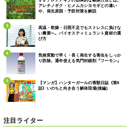
オオアレチノギクの効果的な駆除方法とは。
アレチノギク・ヒメムカシヨモギとの違い
や、発生原因・予防対策を解説
高温・乾燥・日照不足でもストレスに負けな
い農業へ。バイオスティミュラント資材の選
び方
気候変動で早く・長く発生する害虫をしっか
り防除。通年使える気門封鎖剤『フーモン』
【マンガ】ハンターガールの害獣日誌《第9
話》いのちと向き合う解体現場(後編)
注目ライター