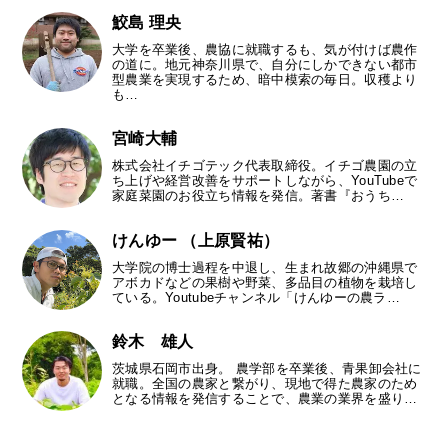
鮫島 理央
大学を卒業後、農協に就職するも、気が付けば農作
の道に。地元神奈川県で、自分にしかできない都市
型農業を実現するため、暗中模索の毎日。収穫より
も…
宮崎大輔
株式会社イチゴテック代表取締役。イチゴ農園の立
ち上げや経営改善をサポートしながら、YouTubeで
家庭菜園のお役立ち情報を発信。著書『おうち…
けんゆー （上原賢祐）
大学院の博士過程を中退し、生まれ故郷の沖縄県で
アボカドなどの果樹や野菜、多品目の植物を栽培し
ている。Youtubeチャンネル「けんゆーの農ラ…
鈴木 雄人
茨城県石岡市出身。 農学部を卒業後、青果卸会社に
就職。全国の農家と繋がり、現地で得た農家のため
となる情報を発信することで、農業の業界を盛り…