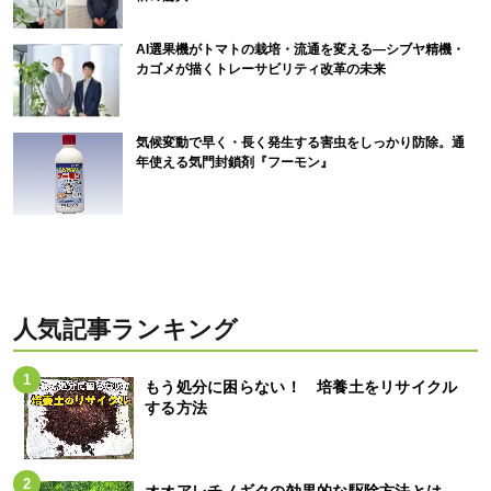
AI選果機がトマトの栽培・流通を変える―シブヤ精機・
カゴメが描くトレーサビリティ改革の未来
気候変動で早く・長く発生する害虫をしっかり防除。通
年使える気門封鎖剤『フーモン』
人気記事ランキング
もう処分に困らない！ 培養土をリサイクル
する方法