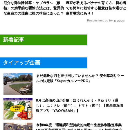
厄介な難防除雑草・ヤブガラシ（藪
農家が教えるバナナの育て方。初心者
枯）の効果的な駆除方法とは。驚異的
でも簡単に栽培する極意は苗木選びと
な生命力の理由は根の構造にあった？
生育環境にあり！
Recommended by
新着記事
タイアップ企画
まだ危険な刃を振り回していませんか？ 安全草刈りツー
ルの決定版「SuperカルマーPRO」
8月は高値の山が分散：ほうれんそう・きゅうり（通
し）、はくさい（前半）、トマト（後半）【青果市況情
報アプリ「YAOYASAN」】
令和8年度 環境調和型持続的肉用牛生産体制推進事業