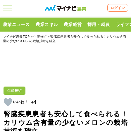
ログイン
農業ニュース
農業スキル
農業経営
採用・就農
ライフ
マイナビ農業TOP
>
生産技術
> 腎臓疾患患者も安心して食べられる！カリウム含有
量の少ないメロンの栽培技術を確立
生産技術
+4
腎臓疾患患者も安心して食べられる！
カリウム含有量の少ないメロンの栽培