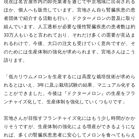
現在は名古屋市内の卸売業者を通じて中京地域に出荷される
ほか、個人へも販売しています。宮地さん自ら腎臓疾患の患
者団体で紹介する活動も行い、ドクターメロンの普及に取り
組んでいます。人工透析が必要な慢性腎臓疾患の患者数は約
33万人もいると言われており、それだけ多くの需要が見込ま
れるわけで、今後、大口の注文も受けていく意向ですが、そ
のためには生産体制の強化が求められます。宮地さんはこう
語ります。
「低カリウムメロンを生産するには高度な栽培技術が求めら
れるとはいえ、3年に及ぶ栽培試験の結果、マニュアル化する
ことができました。今後は『ドクターメロン』の生産をフラ
ンチャイズ化して、生産体制を強化していくつもりです」
宮地さんが目指すフランチャイズ化にはもう少し時間がかか
りそうですが、生産体制の強化による増産ができるようにな
れば、多くの腎臓疾患患者に安心してメロンを食べてもらえ