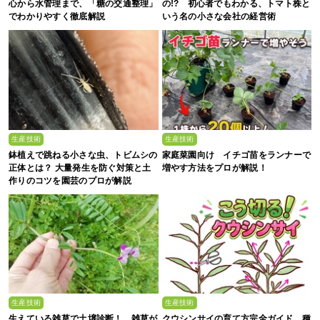
心から水管理まで、「糖の交通整理」
の!? 初心者でもわかる、トマト株と
でわかりやすく徹底解説
いう名の小さな会社の経営術
生産技術
生産技術
鉢植えで跳ねる小さな虫、トビムシの
家庭菜園向け イチゴ苗をランナーで
正体とは？ 大量発生を防ぐ対策と土
増やす方法をプロが解説！
作りのコツを園芸のプロが解説
生産技術
生産技術
生えている雑草で土壌診断！ 雑草が
クウシンサイの育て方完全ガイド 種