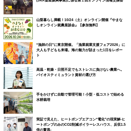
(JRA畜産振興事業)に係る第１回オンライン情報交換会
山梨暮らし満載！10/24（土）オンライン開催『やまな
しオンライン就農座談会』【参加無料】
“漁師の日”に東京開催。「漁業就業支援フェア2026」に
大人も子どもも来場。海の魅力が詰まった1日をレポー
ト
高温・乾燥・日照不足でもストレスに負けない農業へ。
バイオスティミュラント資材の選び方
手をかけずに自動で管理可能！小型・低コストで始める
水耕栽培
実証で見えた、ヒートポンプエアコン“電化”の現実解-ヒ
ートポンプのみのCO2削減ボイラーレスハウス、反収1.5
倍の驚異-