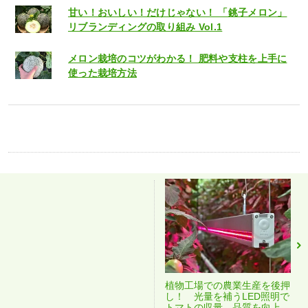
甘い！おいしい！だけじゃない！ 「銚子メロン」
リブランディングの取り組み Vol.1
メロン栽培のコツがわかる！ 肥料や支柱を上手に
使った栽培方法
植物工場での農業生産を後押
し！ 光量を補うLED照明で
トマトの収量、品質を向上