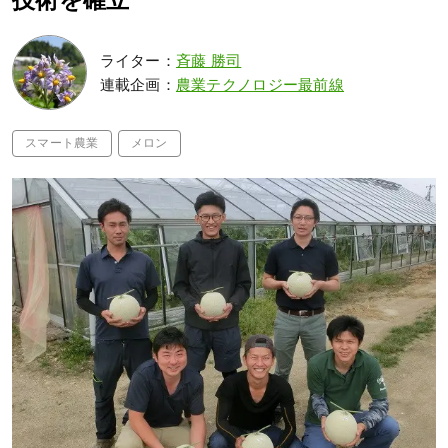
技術を確立
ライター：
斉藤 勝司
連載企画：
農業テクノロジー最前線
スマート農業
メロン