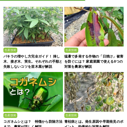
生産技術
生産技術
パキラの増やし方完全ガイド！ 挿し
猛暑で多発する作物の「日焼け」被害
木、接ぎ木、実生。それぞれの手順と
を防ぐには？ 家庭菜園で使える8つの
失敗しないコツを苗木屋が解説
対策を農家が解説
生産技術
生産技術
コガネムシとは？ 特徴から防除方法
青枯病とは。発生原因や早期発見のポ
まで、農家が詳しく解説
イント、効果的な対策を解説