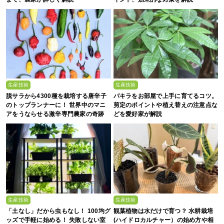
生産技術
生産技術
脱サラから4300種を栽培する唐辛子
パキラをお部屋で上手に育てるコツ。
のトップランナーに！ 世界中のマニ
剪定のポイントや植え替えの注意点な
アをうならせる激辛専門農家の奇跡
どを愛好家が解説
生産技術
生産技術
「土なし」だから虫もなし！ 100均グ
観葉植物は水だけで育つ？ 水耕栽培
ッズで手軽に始める！ 失敗しない室
(ハイドロカルチャー）の始め方や相